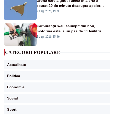
Drona care a ținut Tulcea în alertă a
zburat 20 de minute deasupra apelor
României. Au fost ridicate două F-16
2 aug. 2026, 19:28
Carburanții s-au scumpit din nou,
motorina este la un pas de 11 lei/litru
2 aug. 2026, 15:36
CATEGORII POPULARE
Actualitate
Politica
Economie
Social
Sport