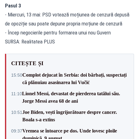
Pasul 3
- Miercuri, 13 mai: PSD votează moțiunea de cenzură depusă
de opoziție sau poate depune propria moțiune de cenzură
- Încep negocierile pentru formarea unui nou Guvern
SURSA: Realitatea PLUS
CITEȘTE ȘI
Complot dejucat în Serbia: doi bărbați, suspectați
15:50
că plănuiau asasinarea lui Vučić
Lionel Messi, devastat de pierderea tatălui său.
11:10
Jorge Messi avea 68 de ani
Joe Biden, vești îngrijorătoare despre cancer.
10:51
Boala s-a extins
Vremea se întoarce pe dos. Unde lovesc ploile
09:37
duminică, 9 august