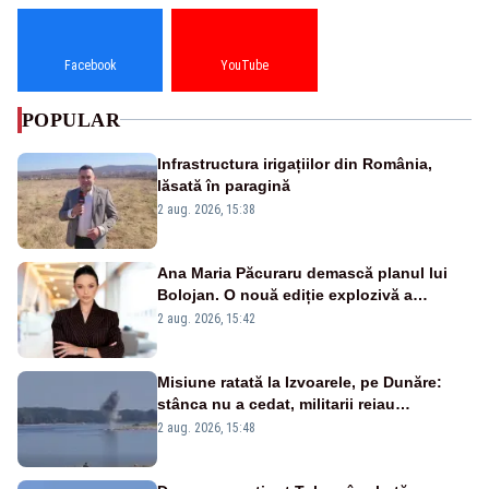
Facebook
YouTube
POPULAR
Infrastructura irigațiilor din România,
lăsată în paragină
2 aug. 2026, 15:38
Ana Maria Păcuraru demască planul lui
Bolojan. O nouă ediție explozivă a
emisiunii „Miza Zilei” la Realitatea PLUS
2 aug. 2026, 15:42
Misiune ratată la Izvoarele, pe Dunăre:
stânca nu a cedat, militarii reiau
detonările luni – VIDEO
2 aug. 2026, 15:48