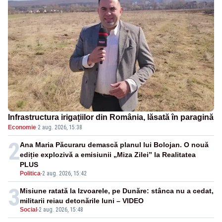
Infrastructura irigațiilor din România, lăsată în paragină
Economie
·
2 aug. 2026, 15:38
2
Ana Maria Păcuraru demască planul lui Bolojan. O nouă
ediție explozivă a emisiunii „Miza Zilei” la Realitatea
PLUS
Politica
-
2 aug. 2026, 15:42
3
Misiune ratată la Izvoarele, pe Dunăre: stânca nu a cedat,
militarii reiau detonările luni – VIDEO
Social
-
2 aug. 2026, 15:48