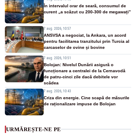
În intervalul orar de seară, consumul de
curent „a scăzut cu 200-300 de megawați”
7 aug. 2026, 10:57
ANSVSA a negociat, la Ankara, un acord
pentru facilitarea tranzitului prin Turcia al
carcaselor de ovine și bovine
7 aug. 2026, 10:51
Bolojan: Nivelul Dunării asigură o
funcționare a centralei de la Cernavodă
de patru-cinci zile dacă debitele vor
scădea
7 aug. 2026, 10:43
Criza din energie. Cine scapă de măsurile
de raționalizare impuse de Bolojan
URMĂREȘTE-NE PE