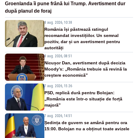
Groenlanda îi pune frână lui Trump. Avertisment dur
după planul de foraj
8 aug. 2026, 10:38
România își păstrează ratingul
recomandat investițiilor. Un semnal
pozitiv, dar și un avertisment pentru
autorități
8 aug. 2026, 08:51
Nicușor Dan, avertisment după decizia
Moody’s: „România trebuie să revină la
creștere economică”
7 aug. 2026, 15:26
PSD, replică dură pentru Bolojan:
„România este într-o situație de forță
majoră”
7 aug. 2026, 14:51
Ședința de guvern se amână pentru ora
15:00. Bolojan nu a obținut toate avizele