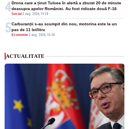
4
Drona care a ținut Tulcea în alertă a zburat 20 de minute
deasupra apelor României. Au fost ridicate două F-16
Social
-
2 aug. 2026, 19:28
5
Carburanții s-au scumpit din nou, motorina este la un
pas de 11 lei/litru
Economie
-
2 aug. 2026, 15:36
ACTUALITATE