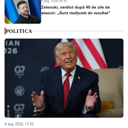
9 aug. 2026, 09:35
Zelenski, verdict după 40 de zile de
atacuri: „Sunt mulțumit de rezultat”
POLITICA
8 aug. 2026, 13:35