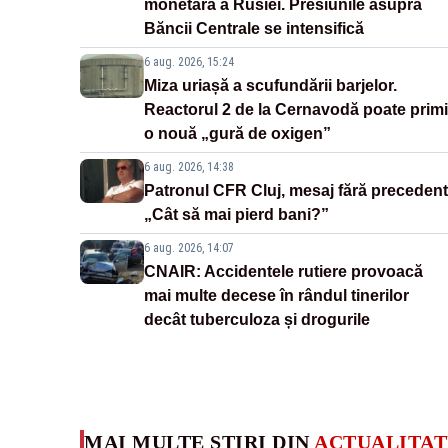
monetară a Rusiei. Presiunile asupra
Băncii Centrale se intensifică
6 aug. 2026, 15:24
Miza uriașă a scufundării barjelor.
Reactorul 2 de la Cernavodă poate primi
o nouă „gură de oxigen”
6 aug. 2026, 14:38
Patronul CFR Cluj, mesaj fără precedent
„Cât să mai pierd bani?”
6 aug. 2026, 14:07
CNAIR: Accidentele rutiere provoacă
mai multe decese în rândul tinerilor
decât tuberculoza și drogurile
MAI MULTE ȘTIRI DIN
ACTUALITAT