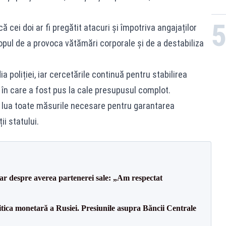
cei doi ar fi pregătit atacuri și împotriva angajaților
copul de a provoca vătămări corporale și de a destabiliza
a poliției, iar cercetările continuă pentru stabilirea
r în care a fost pus la cale presupusul complot.
r lua toate măsurile necesare pentru garantarea
ii statului.
lar despre averea partenerei sale: „Am respectat
itica monetară a Rusiei. Presiunile asupra Băncii Centrale