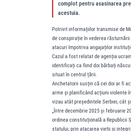
complot pentru asasinarea preș
acestuia.
Potrivit informațiilor transmise de Mi
de conspirație în vederea răsturnării 
atacuri împotriva angajaților instituți
Cazul a fost relatat de agenția ucra
identificați ca fiind doi bărbați născuț
situat în centrul țării.
Anchetatorii susțin că cei doi ar fi 
arme și planificând acțiuni violente 
vizau atât președintele Serbiei, cât ș
„Între decembrie 2025 și februarie 2
ordinea constituțională a Republicii S
statului, prin atacarea vieții și integri