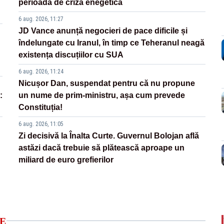
perioadă de criză enegetică
6 aug. 2026, 11:27
JD Vance anunță negocieri de pace dificile și
îndelungate cu Iranul, în timp ce Teheranul neagă
existența discuțiilor cu SUA
6 aug. 2026, 11:24
Nicușor Dan, suspendat pentru că nu propune
:
un nume de prim-ministru, așa cum prevede
Constituția!
6 aug. 2026, 11:05
Zi decisivă la Înalta Curte. Guvernul Bolojan află
astăzi dacă trebuie să plătească aproape un
miliard de euro grefierilor
E