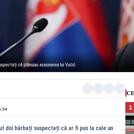
uspectați că plănuiau asasinarea lui Vučić
CE
1
6:04
ut doi bărbați suspectați că ar fi pus la cale un