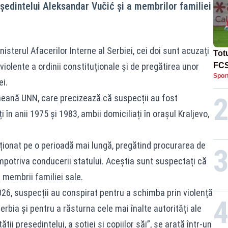
edintelui Aleksandar Vučić și a membrilor familiei
nisterul Afacerilor Interne al Serbiei, cei doi sunt acuzați
Tot
violente a ordinii constituționale și de pregătirea unor
FCS
Spor
Lea
ei.
ineană UNN, care precizează că suspecții au fost
i în anii 1975 și 1983, ambii domiciliați în orașul Kraljevo,
acționat pe o perioadă mai lungă, pregătind procurarea de
împotriva conducerii statului. Aceștia sunt suspectați că
i membrii familiei sale.
026, suspecții au conspirat pentru a schimba prin violență
erbia și pentru a răsturna cele mai înalte autorități ale
tății președintelui, a soției și copiilor săi”, se arată într-un