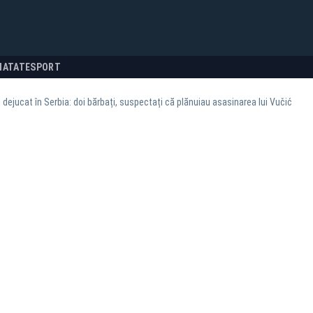
NATATE
SPORT
dejucat în Serbia: doi bărbați, suspectați că plănuiau asasinarea lui Vučić