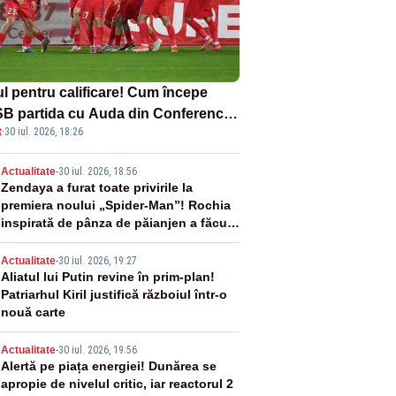
ul pentru calificare! Cum începe
B partida cu Auda din Conference
t
·
30 iul. 2026, 18:26
gue
2
Actualitate
-
30 iul. 2026, 18:56
Zendaya a furat toate privirile la
premiera noului „Spider-Man”! Rochia
inspirată de pânza de păianjen a făcut
senzație
3
Actualitate
-
30 iul. 2026, 19:27
Aliatul lui Putin revine în prim-plan!
Patriarhul Kiril justifică războiul într-o
nouă carte
4
Actualitate
-
30 iul. 2026, 19:56
Alertă pe piața energiei! Dunărea se
apropie de nivelul critic, iar reactorul 2