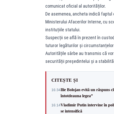
comunicat oficial al autorităților.
De asemenea, ancheta indică faptul că 
Ministerului Afacerilor Interne, cu s
instituțiile statului.
Suspecții se află în prezent în custodi
tuturor legăturilor și circumstanțelo
Autoritățile sârbe au transmis că vo
securității președintelui și a stabilităț
CITEȘTE ȘI
Ilie Bolojan evită un răspuns c
16:34
întotdeauna legea”
Vladimir Putin intervine în pol
16:14
se intensifică