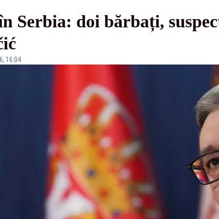
n Serbia: doi bărbați, suspec
čić
6, 16:04