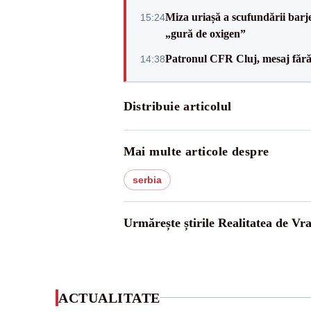
Miza uriașă a scufundării barj
15:24
„gură de oxigen”
Patronul CFR Cluj, mesaj fără
14:38
Distribuie articolul
Mai multe articole despre
serbia
Urmărește știrile Realitatea de Vr
ACTUALITATE