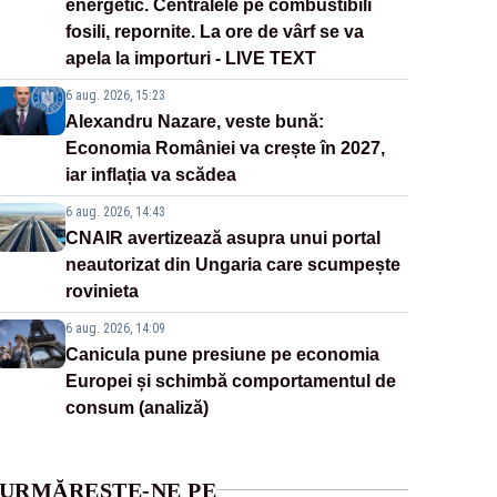
energetic. Centralele pe combustibili
fosili, repornite. La ore de vârf se va
apela la importuri - LIVE TEXT
6 aug. 2026, 15:23
Alexandru Nazare, veste bună:
Economia României va crește în 2027,
iar inflația va scădea
6 aug. 2026, 14:43
CNAIR avertizează asupra unui portal
neautorizat din Ungaria care scumpește
rovinieta
6 aug. 2026, 14:09
Canicula pune presiune pe economia
Europei și schimbă comportamentul de
consum (analiză)
URMĂREȘTE-NE PE