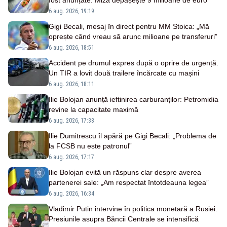
fost anunțate. Miza depășește 9 milioane de euro
6 aug. 2026, 19:19
Gigi Becali, mesaj în direct pentru MM Stoica: „Mă
oprește când vreau să arunc milioane pe transferuri”
6 aug. 2026, 18:51
Accident pe drumul expres după o oprire de urgență.
Un TIR a lovit două trailere încărcate cu mașini
6 aug. 2026, 18:11
Ilie Bolojan anunță ieftinirea carburanților: Petromidia
revine la capacitate maximă
6 aug. 2026, 17:38
Ilie Dumitrescu îl apără pe Gigi Becali: „Problema de
la FCSB nu este patronul”
6 aug. 2026, 17:17
Ilie Bolojan evită un răspuns clar despre averea
partenerei sale: „Am respectat întotdeauna legea”
6 aug. 2026, 16:34
Vladimir Putin intervine în politica monetară a Rusiei.
Presiunile asupra Băncii Centrale se intensifică