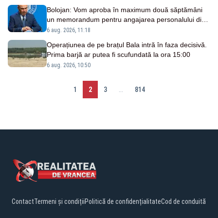
Bolojan: Vom aproba în maximum două săptămâni
un memorandum pentru angajarea personalului din
creșele inaugurate
6 aug. 2026, 11:18
Operațiunea de pe brațul Bala intră în faza decisivă.
Prima barjă ar putea fi scufundată la ora 15:00
6 aug. 2026, 10:50
1
2
3
...
814
Contact
Termeni și condiții
Politică de confidențialitate
Cod de conduită