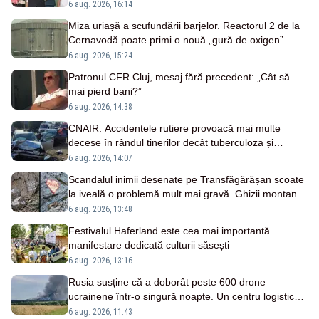
6 aug. 2026, 16:14
Miza uriașă a scufundării barjelor. Reactorul 2 de la
Cernavodă poate primi o nouă „gură de oxigen”
6 aug. 2026, 15:24
Patronul CFR Cluj, mesaj fără precedent: „Cât să
mai pierd bani?”
6 aug. 2026, 14:38
CNAIR: Accidentele rutiere provoacă mai multe
decese în rândul tinerilor decât tuberculoza și
drogurile
6 aug. 2026, 14:07
Scandalul inimii desenate pe Transfăgărășan scoate
la iveală o problemă mult mai gravă. Ghizii montani:
„Nu este un caz izolat”
6 aug. 2026, 13:48
Festivalul Haferland este cea mai importantă
manifestare dedicată culturii săsești
6 aug. 2026, 13:16
Rusia susține că a doborât peste 600 drone
ucrainene într-o singură noapte. Un centru logistic
Wildberries, avariat VIDEO
6 aug. 2026, 11:43