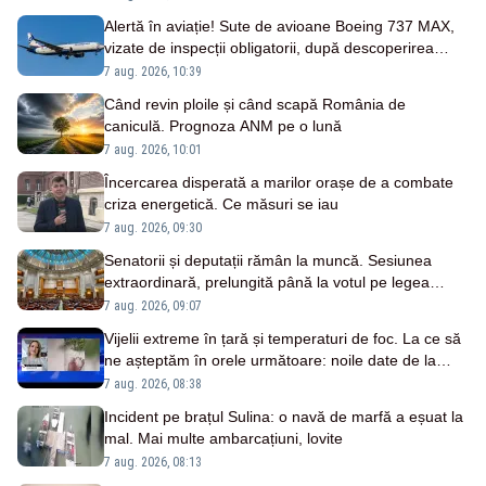
Alertă în aviație! Sute de avioane Boeing 737 MAX,
vizate de inspecții obligatorii, după descoperirea
unor fisuri în fuselaj
7 aug. 2026, 10:39
Când revin ploile și când scapă România de
caniculă. Prognoza ANM pe o lună
7 aug. 2026, 10:01
Încercarea disperată a marilor orașe de a combate
criza energetică. Ce măsuri se iau
7 aug. 2026, 09:30
Senatorii și deputații rămân la muncă. Sesiunea
extraordinară, prelungită până la votul pe legea
salarizării
7 aug. 2026, 09:07
Vijelii extreme în țară și temperaturi de foc. La ce să
ne așteptăm în orele următoare: noile date de la
ANM
7 aug. 2026, 08:38
Incident pe brațul Sulina: o navă de marfă a eșuat la
mal. Mai multe ambarcațiuni, lovite
7 aug. 2026, 08:13