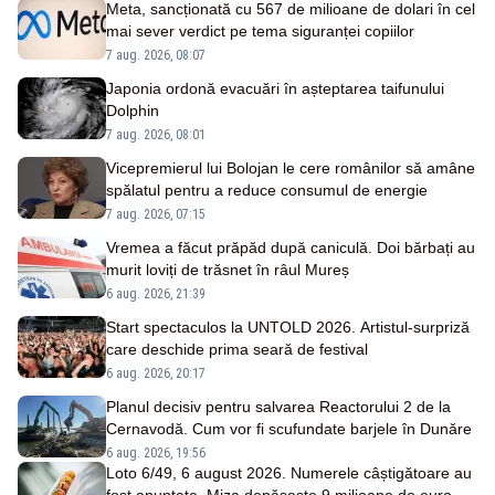
Meta, sancționată cu 567 de milioane de dolari în cel
mai sever verdict pe tema siguranței copiilor
7 aug. 2026, 08:07
Japonia ordonă evacuări în așteptarea taifunului
Dolphin
7 aug. 2026, 08:01
Vicepremierul lui Bolojan le cere românilor să amâne
spălatul pentru a reduce consumul de energie
7 aug. 2026, 07:15
Vremea a făcut prăpăd după caniculă. Doi bărbați au
murit loviți de trăsnet în râul Mureș
6 aug. 2026, 21:39
Start spectaculos la UNTOLD 2026. Artistul-surpriză
care deschide prima seară de festival
6 aug. 2026, 20:17
Planul decisiv pentru salvarea Reactorului 2 de la
Cernavodă. Cum vor fi scufundate barjele în Dunăre
6 aug. 2026, 19:56
Loto 6/49, 6 august 2026. Numerele câștigătoare au