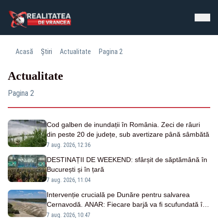
Acasă
Știri
Actualitate
Pagina 2
Actualitate
Pagina 2
Cod galben de inundații în România. Zeci de râuri
din peste 20 de județe, sub avertizare până sâmbătă
7 aug. 2026, 12:36
DESTINAȚII DE WEEKEND: sfârșit de săptămână în
București și în țară
7 aug. 2026, 11:04
Intervenție crucială pe Dunăre pentru salvarea
Cernavodă. ANAR: Fiecare barjă va fi scufundată în
3-4 ore
7 aug. 2026, 10:47