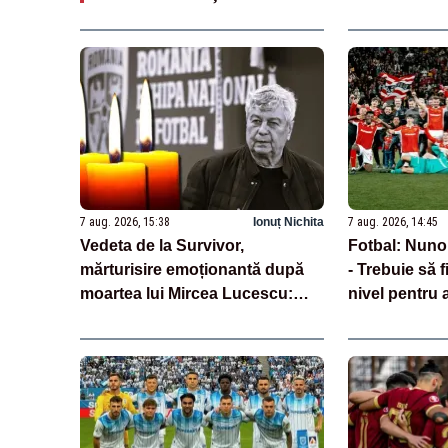
7 aug. 2026, 15:38
Ionuț Nichita
7 aug. 2026, 14:45
Vedeta de la Survivor,
Fotbal: Nun
mărturisire emoționantă după
- Trebuie să f
moartea lui Mircea Lucescu:
nivel pentru 
„Am plâns”
Voluntari