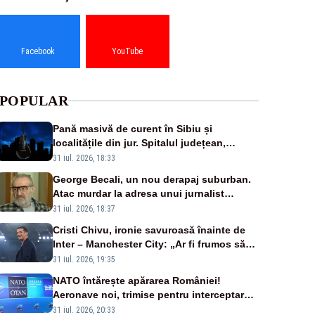
Facebook
YouTube
POPULAR
Pană masivă de curent în Sibiu și
localitățile din jur. Spitalul județean,
semafoarele, rețelele de telefonie, grav
31 iul. 2026, 18:33
afectate
George Becali, un nou derapaj suburban.
Atac murdar la adresa unui jurnalist
sportiv – AUDIO
31 iul. 2026, 18:37
Cristi Chivu, ironie savuroasă înainte de
Inter – Manchester City: „Ar fi frumos să
mai cumpărați și de la noi”
31 iul. 2026, 19:35
NATO întărește apărarea României!
Aeronave noi, trimise pentru interceptarea
și distrugerea dronelor
31 iul. 2026, 20:33