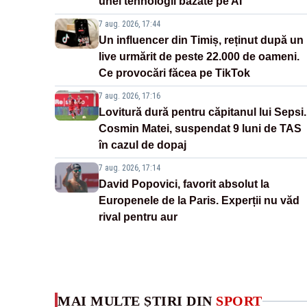
unei tehnologii bazate pe AI
7 aug. 2026, 17:44
Un influencer din Timiș, reținut după un
live urmărit de peste 22.000 de oameni.
Ce provocări făcea pe TikTok
7 aug. 2026, 17:16
Lovitură dură pentru căpitanul lui Sepsi.
Cosmin Matei, suspendat 9 luni de TAS
în cazul de dopaj
7 aug. 2026, 17:14
David Popovici, favorit absolut la
Europenele de la Paris. Experții nu văd
rival pentru aur
MAI MULTE ȘTIRI DIN
SPORT