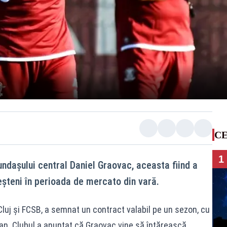
CE
1
fundașului central Daniel Graovac, aceasta fiind a
eșteni în perioada de mercato din vară.
 Cluj și FCSB, a semnat un contract valabil pe un sezon, cu
 an. Clubul a anunțat că Graovac vine să întărească