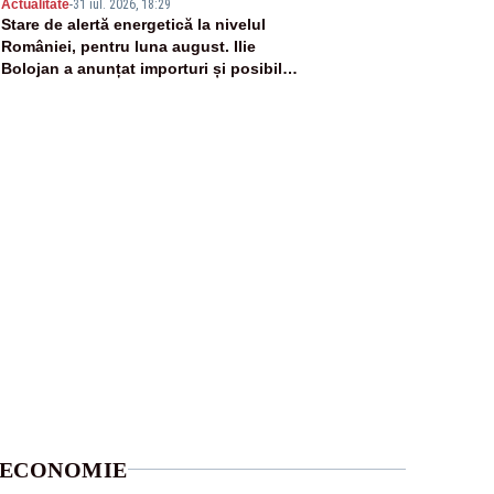
5
Actualitate
-
31 iul. 2026, 18:29
Stare de alertă energetică la nivelul
României, pentru luna august. Ilie
Bolojan a anunțat importuri și posibile
restricții – VIDEO
ECONOMIE