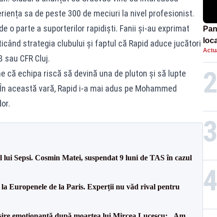
riența sa de peste 300 de meciuri la nivel profesionist.
de o parte a suporterilor rapidiști. Fanii și-au exprimat
Pan
loca
ticând strategia clubului și faptul că Rapid aduce jucători
Actua
sema
B sau CFR Cluj.
afe
e că echipa riscă să devină una de pluton și să lupte
 În această vară, Rapid i-a mai adus pe Mohammed
or.
 lui Sepsi. Cosmin Matei, suspendat 9 luni de TAS în cazul
 la Europenele de la Paris. Experții nu văd rival pentru
isire emoționantă după moartea lui Mircea Lucescu: „Am