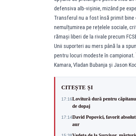
defensiva alb-vișinie, mizând pe expe
Transferul nu a fost însă primit bine 
nemulțumirea pe rețelele sociale, cri
rămași liberi de la rivale precum FCS
Unii suporteri au mers până la a spun
pentru locuri modeste în campionat.
Kamara, Vladan Bubanja și Jason Kod
CITEȘTE ȘI
Lovitură dură pentru căpitanul
17:16
de dopaj
David Popovici, favorit absolut
17:14
aur
Vedeta de la Survivor, mărtur
15:38