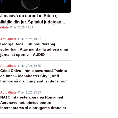
ă masivă de curent în Sibiu și
litățile din jur. Spitalul județean,
litate
·
31 iul. 2026, 18:33
foarele, rețelele de telefonie, grav
ctate
2
Actualitate
-
31 iul. 2026, 18:37
George Becali, un nou derapaj
suburban. Atac murdar la adresa unui
jurnalist sportiv – AUDIO
3
Actualitate
-
31 iul. 2026, 19:35
Cristi Chivu, ironie savuroasă înainte
de Inter – Manchester City: „Ar fi
frumos să mai cumpărați și de la noi”
4
Actualitate
-
31 iul. 2026, 20:33
NATO întărește apărarea României!
Aeronave noi, trimise pentru
interceptarea și distrugerea dronelor