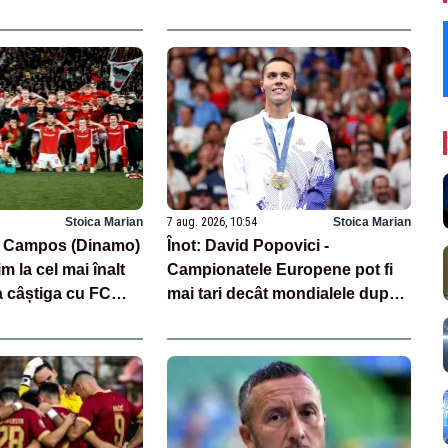
Stoica Marian
7 aug. 2026, 10:54
Stoica Marian
o Campos (Dinamo)
Înot: David Popovici -
im la cel mai înalt
Campionatele Europene pot fi
a câștiga cu FC
mai tari decât mondialele după
revenirea rușilor