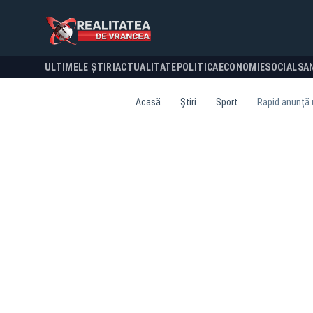
ULTIMELE ȘTIRI
ACTUALITATE
POLITICA
ECONOMIE
SOCIAL
SA
Acasă
Știri
Sport
Rapid anunță u