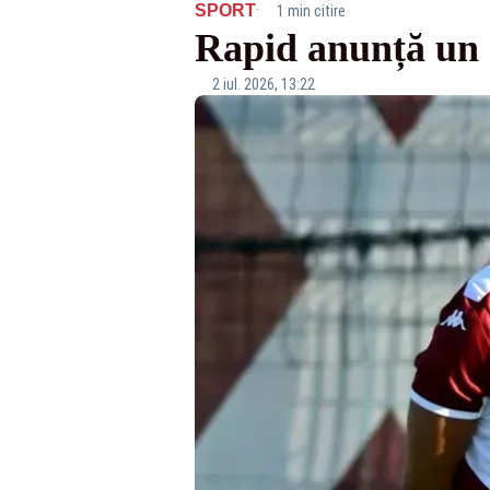
·
SPORT
1 min citire
Rapid anunță un n
2 iul. 2026, 13:22