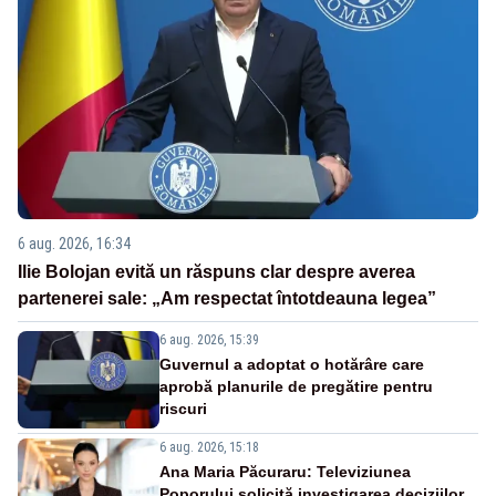
6 aug. 2026, 16:34
Ilie Bolojan evită un răspuns clar despre averea
partenerei sale: „Am respectat întotdeauna legea”
6 aug. 2026, 15:39
Guvernul a adoptat o hotărâre care
aprobă planurile de pregătire pentru
riscuri
6 aug. 2026, 15:18
Ana Maria Păcuraru: Televiziunea
Poporului solicită investigarea deciziilor