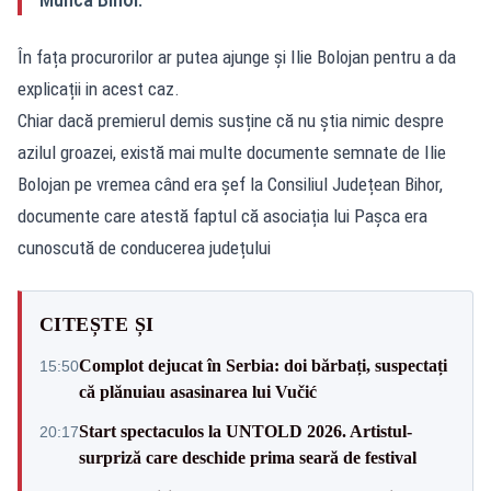
În fața procurorilor ar putea ajunge și Ilie Bolojan pentru a da
explicații in acest caz.
Chiar dacă premierul demis susține că nu știa nimic despre
azilul groazei, există mai multe documente semnate de Ilie
Bolojan pe vremea când era șef la Consiliul Județean Bihor,
documente care atestă faptul că asociația lui Pașca era
cunoscută de conducerea județului
CITEȘTE ȘI
Complot dejucat în Serbia: doi bărbați, suspectați
15:50
că plănuiau asasinarea lui Vučić
Start spectaculos la UNTOLD 2026. Artistul-
20:17
surpriză care deschide prima seară de festival