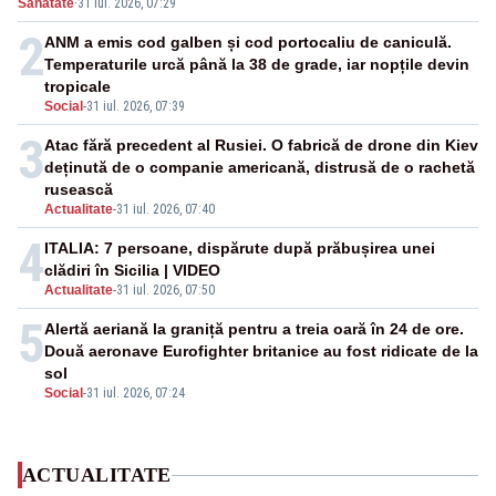
Sanatate
·
31 iul. 2026, 07:29
2
ANM a emis cod galben și cod portocaliu de caniculă.
Temperaturile urcă până la 38 de grade, iar nopțile devin
tropicale
Social
-
31 iul. 2026, 07:39
3
Atac fără precedent al Rusiei. O fabrică de drone din Kiev
deținută de o companie americană, distrusă de o rachetă
rusească
Actualitate
-
31 iul. 2026, 07:40
4
ITALIA: 7 persoane, dispărute după prăbușirea unei
clădiri în Sicilia | VIDEO
Actualitate
-
31 iul. 2026, 07:50
5
Alertă aeriană la graniță pentru a treia oară în 24 de ore.
Două aeronave Eurofighter britanice au fost ridicate de la
sol
Social
-
31 iul. 2026, 07:24
ACTUALITATE