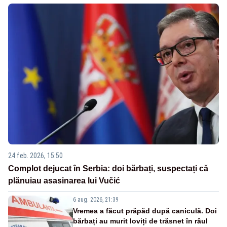
24 feb. 2026, 15:50
Complot dejucat în Serbia: doi bărbați, suspectați că
plănuiau asasinarea lui Vučić
6 aug. 2026, 21:39
Vremea a făcut prăpăd după caniculă. Doi
bărbați au murit loviți de trăsnet în râul