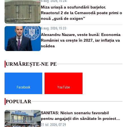
6 aug. 2026, 15:24
Miza uriașă a scufundării barjelor.
Reactorul 2 de la Cernavodă poate primi o
nouă „gură de oxigen”
6 aug. 2026, 15:23
Alexandru Nazare, veste bună: Economia
României va crește în 2027, iar inflația va
scădea
URMĂREȘTE-NE PE
Facebook
YouTube
POPULAR
SANITAS: Niciun scenariu favorabil
pentru angajații din sănătate în proiectul
Legii salarizării
31 iul. 2026, 07:29