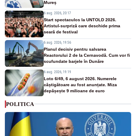
Mureș
6 aug. 2026, 20:17
Start spectaculos la UNTOLD 2026.
Artistul-surpriză care deschide prima
seară de festival
6 aug. 2026, 19:56
Planul decisiv pentru salvarea
Reactorului 2 de la Cernavodă. Cum vor fi
scufundate barjele în Dunăre
6 aug. 2026, 19:19
Loto 6/49, 6 august 2026. Numerele
câștigătoare au fost anunțate. Miza
depășește 9 milioane de euro
POLITICA