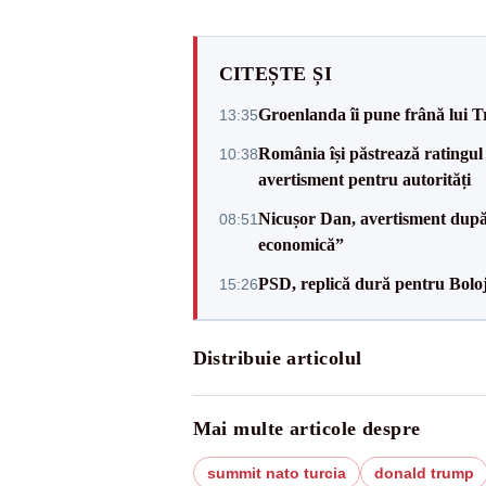
CITEȘTE ȘI
Groenlanda îi pune frână lui 
13:35
România își păstrează ratingul 
10:38
avertisment pentru autorități
Nicușor Dan, avertisment după 
08:51
economică”
PSD, replică dură pentru Boloj
15:26
Distribuie articolul
Mai multe articole despre
summit nato turcia
donald trump