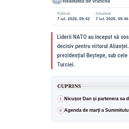
Realitatea de Vrancea
Publicat
Actualizat
7 iul. 2026, 09:42
7 iul. 2026, 09:46
Liderii NATO au început să so
decisiv pentru viitorul Alianț
prezidențial Beştepe, sub cele
Turciei.
CUPRINS
Nicușor Dan și partenera sa de
1
Agenda de marți a Summitul
2