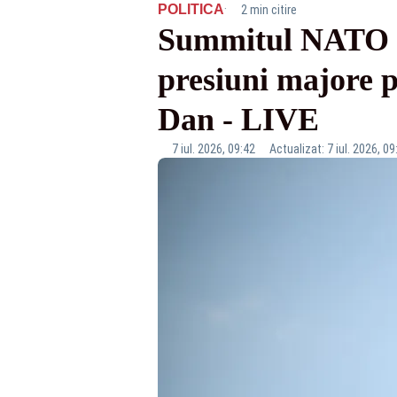
·
POLITICA
2 min citire
Summitul NATO d
presiuni majore 
Dan - LIVE
7 iul. 2026, 09:42
Actualizat: 7 iul. 2026, 09