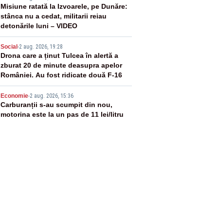
3
Misiune ratată la Izvoarele, pe Dunăre:
stânca nu a cedat, militarii reiau
detonările luni – VIDEO
4
Social
-
2 aug. 2026, 19:28
Drona care a ținut Tulcea în alertă a
zburat 20 de minute deasupra apelor
României. Au fost ridicate două F-16
5
Economie
-
2 aug. 2026, 15:36
Carburanții s-au scumpit din nou,
motorina este la un pas de 11 lei/litru