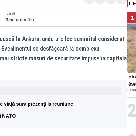
CE
Sursă
1
Realitatea.Net
sească la Ankara, unde are loc summitul considerat
ei. Evenimentul se desfășoară la complexul
 mai stricte măsuri de securitate impuse în capitala
Infr
lăs
Econ
 viață sunt prezenți la reuniune
ui NATO