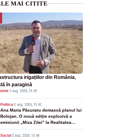
LE MAI CITITE
astructura irigațiilor din România,
ată în paragină
omie
·
2 aug. 2026, 15:38
2
Politica
-
2 aug. 2026, 15:42
Ana Maria Păcuraru demască planul lui
Bolojan. O nouă ediție explozivă a
emisiunii „Miza Zilei” la Realitatea
PLUS
Social
-
2 aug. 2026, 15:48