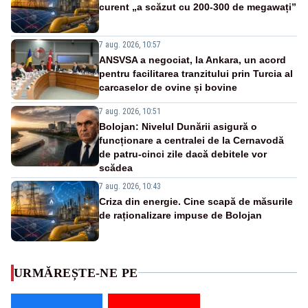
curent „a scăzut cu 200-300 de megawați”
7 aug. 2026, 10:57
ANSVSA a negociat, la Ankara, un acord
pentru facilitarea tranzitului prin Turcia al
carcaselor de ovine și bovine
7 aug. 2026, 10:51
Bolojan: Nivelul Dunării asigură o
funcționare a centralei de la Cernavodă
de patru-cinci zile dacă debitele vor
scădea
7 aug. 2026, 10:43
Criza din energie. Cine scapă de măsurile
de raționalizare impuse de Bolojan
URMĂREȘTE-NE PE