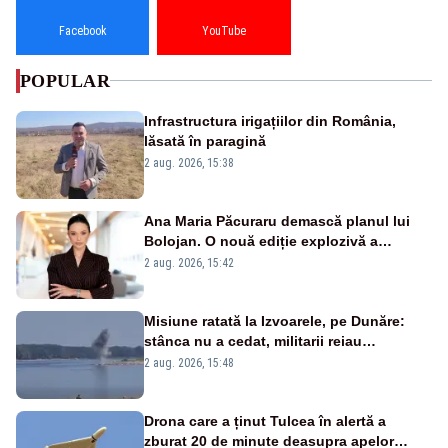
Facebook
YouTube
POPULAR
Infrastructura irigațiilor din România,
lăsată în paragină
2 aug. 2026, 15:38
Ana Maria Păcuraru demască planul lui
Bolojan. O nouă ediție explozivă a
emisiunii „Miza Zilei” la Realitatea PLUS
2 aug. 2026, 15:42
Misiune ratată la Izvoarele, pe Dunăre:
stânca nu a cedat, militarii reiau
detonările luni – VIDEO
2 aug. 2026, 15:48
Drona care a ținut Tulcea în alertă a
zburat 20 de minute deasupra apelor