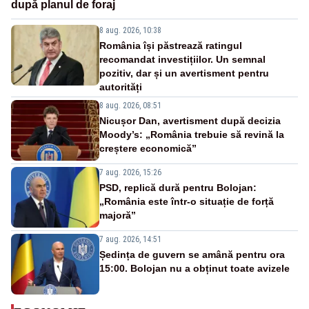
după planul de foraj
8 aug. 2026, 10:38
România își păstrează ratingul
recomandat investițiilor. Un semnal
pozitiv, dar și un avertisment pentru
autorități
8 aug. 2026, 08:51
Nicușor Dan, avertisment după decizia
Moody’s: „România trebuie să revină la
creștere economică”
7 aug. 2026, 15:26
PSD, replică dură pentru Bolojan:
„România este într-o situație de forță
majoră”
7 aug. 2026, 14:51
Ședința de guvern se amână pentru ora
15:00. Bolojan nu a obținut toate avizele