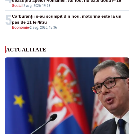
deasupra apelor României. Au fost ridicate două F-16
Social
-
2 aug. 2026, 19:28
5
Carburanții s-au scumpit din nou, motorina este la un
pas de 11 lei/litru
Economie
-
2 aug. 2026, 15:36
ACTUALITATE