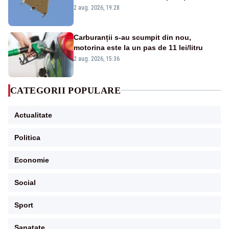
României. Au fost ridicate două F-16
2 aug. 2026, 19:28
Carburanții s-au scumpit din nou,
motorina este la un pas de 11 lei/litru
2 aug. 2026, 15:36
CATEGORII POPULARE
Actualitate
Politica
Economie
Social
Sport
Sanatate