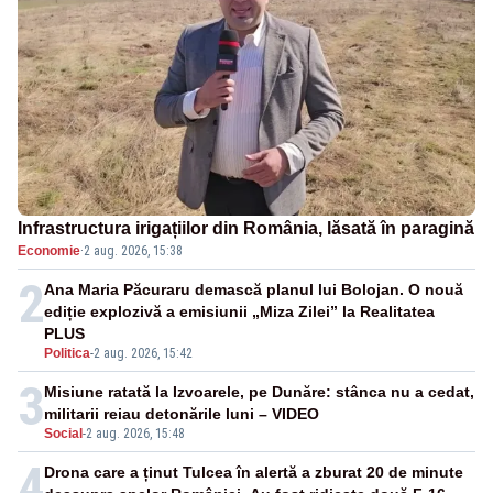
Infrastructura irigațiilor din România, lăsată în paragină
Economie
·
2 aug. 2026, 15:38
2
Ana Maria Păcuraru demască planul lui Bolojan. O nouă
ediție explozivă a emisiunii „Miza Zilei” la Realitatea
PLUS
Politica
-
2 aug. 2026, 15:42
3
Misiune ratată la Izvoarele, pe Dunăre: stânca nu a cedat,
militarii reiau detonările luni – VIDEO
Social
-
2 aug. 2026, 15:48
4
Drona care a ținut Tulcea în alertă a zburat 20 de minute