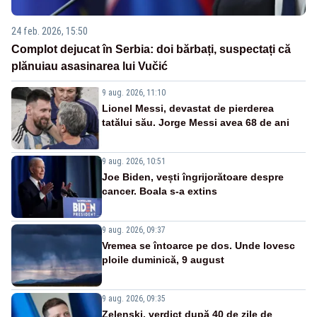
24 feb. 2026, 15:50
Complot dejucat în Serbia: doi bărbați, suspectați că
plănuiau asasinarea lui Vučić
9 aug. 2026, 11:10
Lionel Messi, devastat de pierderea
tatălui său. Jorge Messi avea 68 de ani
9 aug. 2026, 10:51
Joe Biden, vești îngrijorătoare despre
cancer. Boala s-a extins
9 aug. 2026, 09:37
Vremea se întoarce pe dos. Unde lovesc
ploile duminică, 9 august
9 aug. 2026, 09:35
Zelenski, verdict după 40 de zile de