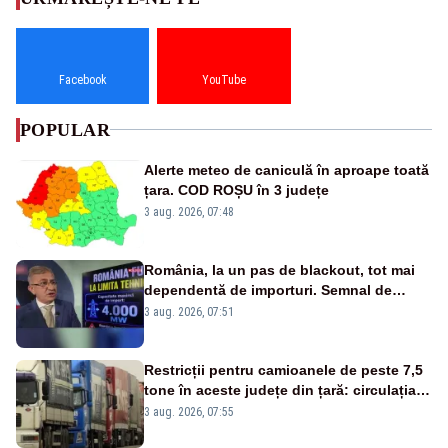
Facebook
YouTube
POPULAR
Alerte meteo de caniculă în aproape toată
țara. COD ROȘU în 3 județe
3 aug. 2026, 07:48
România, la un pas de blackout, tot mai
dependentă de importuri. Semnal de
alarmă tras de un expert în energie
3 aug. 2026, 07:51
Restricții pentru camioanele de peste 7,5
tone în aceste județe din țară: circulația
este interzisă luni, între orele 12:00 și
3 aug. 2026, 07:55
20:00