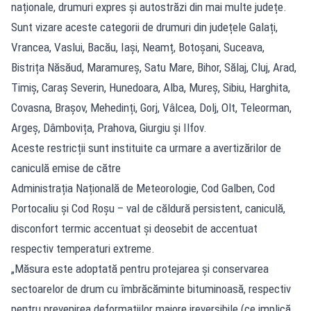
naționale, drumuri expres și autostrăzi din mai multe județe.
Sunt vizare aceste categorii de drumuri din județele Galați,
Vrancea, Vaslui, Bacău, Iași, Neamț, Botoșani, Suceava,
Bistrița Năsăud, Maramureș, Satu Mare, Bihor, Sălaj, Cluj, Arad,
Timiș, Caraș Severin, Hunedoara, Alba, Mureș, Sibiu, Harghita,
Covasna, Brașov, Mehedinți, Gorj, Vâlcea, Dolj, Olt, Teleorman,
Argeș, Dâmbovița, Prahova, Giurgiu și Ilfov.
Aceste restricții sunt instituite ca urmare a avertizărilor de
caniculă emise de către
Administrația Națională de Meteorologie, Cod Galben, Cod
Portocaliu și Cod Roșu – val de căldură persistent, caniculă,
disconfort termic accentuat și deosebit de accentuat
respectiv temperaturi extreme.
„Măsura este adoptată pentru protejarea și conservarea
sectoarelor de drum cu îmbrăcăminte bituminoasă, respectiv
pentru prevenirea deformațiilor majore ireversibile (ce implică