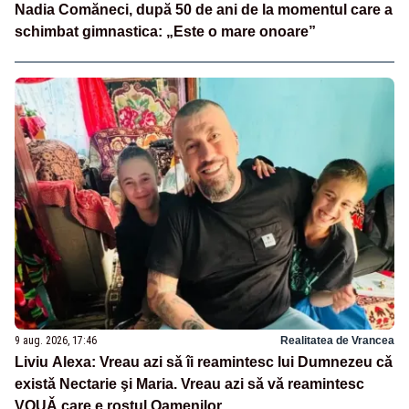
Nadia Comăneci, după 50 de ani de la momentul care a
schimbat gimnastica: „Este o mare onoare”
9 aug. 2026, 17:46
Realitatea de Vrancea
Liviu Alexa: Vreau azi sǎ îi reamintesc lui Dumnezeu cǎ
existǎ Nectarie şi Maria. Vreau azi sǎ vǎ reamintesc
VOUǍ care e rostul Oamenilor.