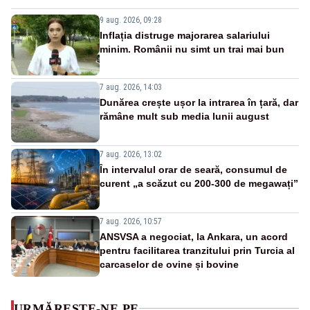
9 aug. 2026, 09:28
Inflația distruge majorarea salariului
minim. Românii nu simt un trai mai bun
7 aug. 2026, 14:03
Dunărea crește ușor la intrarea în țară, dar
rămâne mult sub media lunii august
7 aug. 2026, 13:02
În intervalul orar de seară, consumul de
curent „a scăzut cu 200-300 de megawați”
7 aug. 2026, 10:57
ANSVSA a negociat, la Ankara, un acord
pentru facilitarea tranzitului prin Turcia al
carcaselor de ovine și bovine
URMĂREȘTE-NE PE