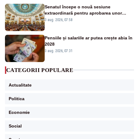
Senatul începe o nouă sesiune
extraordinară pentru aprobarea unor
jaloane din PNRR
3 aug. 2026, 07:58
Pensiile și salariile ar putea crește abia în
2028
3 aug. 2026, 07:31
CATEGORII POPULARE
Actualitate
Politica
Economie
Social