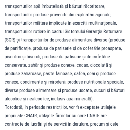
transporturilor apă îmbuteliată și băuturi răcoritoare,
transporturilor produse provenite din exploatări agricole,
transporturilor militare implicate în exerciții multinaționale,
transporturilor rutiere în cadrul Sistemului Garanție Returnare
(SGR) și transporturilor de produse alimentare diverse (produse
de panificație, produse de patiserie și de cofetărie proaspete,
pișcoturi și biscuiți, produse de patiserie și de cofetărie
conservate, zahăr și produse conexe, cacao, ciocolată și
produse zaharoase, paste făinoase, cafea, ceai și produse
conexe, condimente și mirodenii, produse nutriționale speciale,
diverse produse alimentare și produse uscate, sucuri și băuturi
alcoolice și nealcoolice, inclusiv apa minerală).
Totodată, în perioada restricțiilor, vor fi exceptate utilajele
proprii ale CNAIR, utilajele firmelor cu care CNAIR are
contracte de lucrări și de servicii în derulare, precum și cele