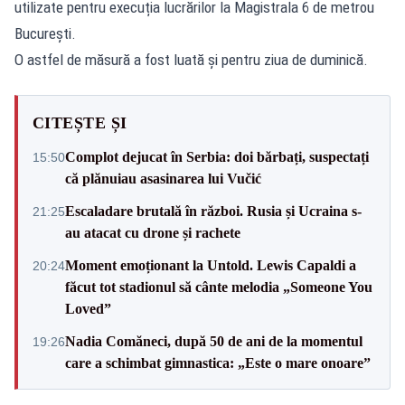
utilizate pentru execuția lucrărilor la Magistrala 6 de metrou
București.
O astfel de măsură a fost luată și pentru ziua de duminică.
CITEȘTE ȘI
Complot dejucat în Serbia: doi bărbați, suspectați
15:50
că plănuiau asasinarea lui Vučić
Escaladare brutală în război. Rusia și Ucraina s-
21:25
au atacat cu drone și rachete
Moment emoționant la Untold. Lewis Capaldi a
20:24
făcut tot stadionul să cânte melodia „Someone You
Loved”
Nadia Comăneci, după 50 de ani de la momentul
19:26
care a schimbat gimnastica: „Este o mare onoare”