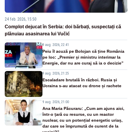
24 feb. 2026, 15:50
Complot dejucat în Serbia: doi bărbați, suspectați că
plănuiau asasinarea lui Vučić
9 aug. 2026, 22:41
Peiu îl acuză pe Bolojan că ține România
pe loc: „Premier și ministru interimar la
Energie, dar nu are curaj să ia o decizie”
9 aug. 2026, 21:25
Escaladare brutală în război. Rusia și
Ucraina s-au atacat cu drone și rachete
9 aug. 2026, 21:00
Ana Maria Păcuraru: „Cum am ajuns aici,
într-o țară cu resurse, cu un reactor
nuclear, cu un potențial energetic uriaș,
dar care se împrumută de curent de la