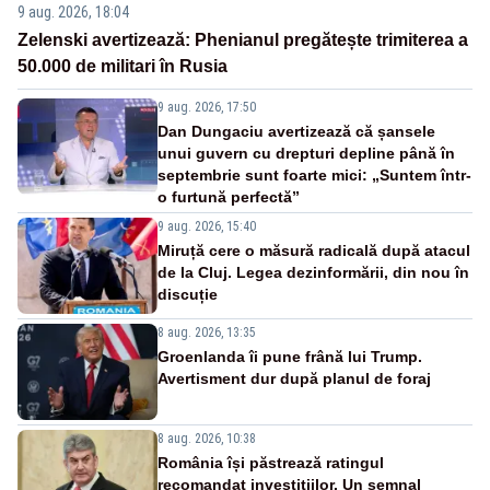
9 aug. 2026, 18:04
Zelenski avertizează: Phenianul pregătește trimiterea a
50.000 de militari în Rusia
9 aug. 2026, 17:50
Dan Dungaciu avertizează că șansele
unui guvern cu drepturi depline până în
septembrie sunt foarte mici: „Suntem într-
o furtună perfectă”
9 aug. 2026, 15:40
Miruță cere o măsură radicală după atacul
de la Cluj. Legea dezinformării, din nou în
discuție
8 aug. 2026, 13:35
Groenlanda îi pune frână lui Trump.
Avertisment dur după planul de foraj
8 aug. 2026, 10:38
România își păstrează ratingul
recomandat investițiilor. Un semnal