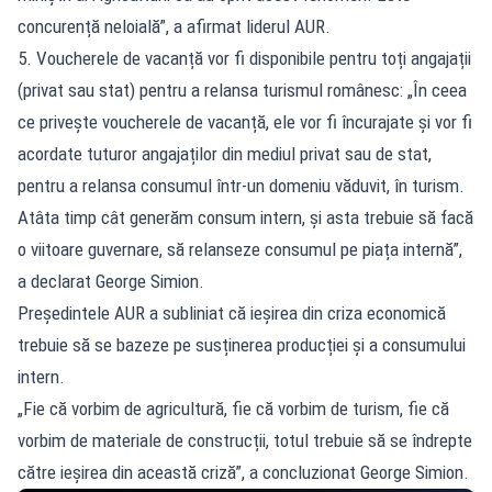
concurență neloială”, a afirmat liderul AUR.
5. Voucherele de vacanță vor fi disponibile pentru toți angajații
(privat sau stat) pentru a relansa turismul românesc: „În ceea
ce privește voucherele de vacanță, ele vor fi încurajate și vor fi
acordate tuturor angajaților din mediul privat sau de stat,
pentru a relansa consumul într-un domeniu văduvit, în turism.
Atâta timp cât generăm consum intern, și asta trebuie să facă
o viitoare guvernare, să relanseze consumul pe piața internă”,
a declarat George Simion.
Președintele AUR a subliniat că ieșirea din criza economică
trebuie să se bazeze pe susținerea producției și a consumului
intern.
„Fie că vorbim de agricultură, fie că vorbim de turism, fie că
vorbim de materiale de construcții, totul trebuie să se îndrepte
către ieșirea din această criză”, a concluzionat George Simion.