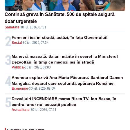
Continuă greva în Sănătate. 500 de spitale asigură
doar urgențele
Sanatate
·
30 iul. 2026, 07:51
2
Fermierii ies în stradă, astăzi, în fața Guvernului!
Social
-
30 iul. 2026, 07:54
3
Manevră mascată. Salarii mărite în secret la Ministerul
Dezvoltării în timp ce medicii ies în stradă
Politica
-
30 iul. 2026, 08:00
4
Ancheta explozivă Ana Maria Păcuraru: Șantierul Damen
Mangalia, dosarul care scufundă apărarea României
Economie
-
30 iul. 2026, 08:09
5
Dezvăluiri INCENDIARE marca Rizea TV: Ion Bazac, în
centrul unor noi acuzații publice
Actualitate
-
30 iul. 2026, 07:51