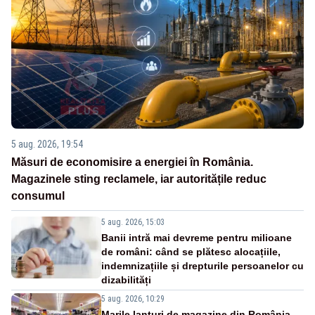
5 aug. 2026, 19:54
Măsuri de economisire a energiei în România.
Magazinele sting reclamele, iar autoritățile reduc
consumul
5 aug. 2026, 15:03
Banii intră mai devreme pentru milioane
de români: când se plătesc alocațiile,
indemnizațiile și drepturile persoanelor cu
dizabilități
5 aug. 2026, 10:29
Marile lanțuri de magazine din România