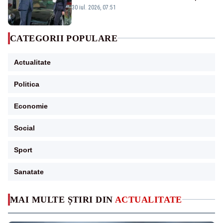
publice
30 iul. 2026, 07:51
CATEGORII POPULARE
Actualitate
Politica
Economie
Social
Sport
Sanatate
MAI MULTE ȘTIRI DIN
ACTUALITATE