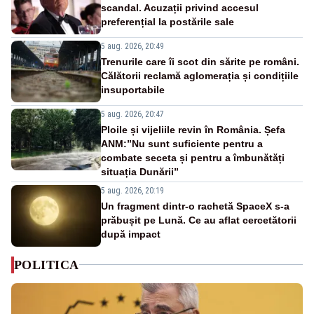
scandal. Acuzații privind accesul
preferențial la postările sale
5 aug. 2026, 20:49
Trenurile care îi scot din sărite pe români.
Călătorii reclamă aglomerația și condițiile
insuportabile
5 aug. 2026, 20:47
Ploile și vijeliile revin în România. Șefa
ANM:”Nu sunt suficiente pentru a
combate seceta și pentru a îmbunătăți
situația Dunării”
5 aug. 2026, 20:19
Un fragment dintr-o rachetă SpaceX s-a
prăbușit pe Lună. Ce au aflat cercetătorii
după impact
POLITICA