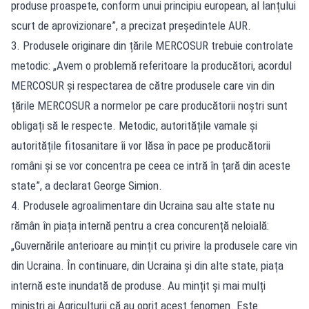
produse proaspete, conform unui principiu european, al lanțului
scurt de aprovizionare”, a precizat președintele AUR.
3. Produsele originare din țările MERCOSUR trebuie controlate
metodic: „Avem o problemă referitoare la producători, acordul
MERCOSUR și respectarea de către produsele care vin din
țările MERCOSUR a normelor pe care producătorii noștri sunt
obligați să le respecte. Metodic, autoritățile vamale și
autoritățile fitosanitare îi vor lăsa în pace pe producătorii
români și se vor concentra pe ceea ce intră în țară din aceste
state”, a declarat George Simion.
4. Produsele agroalimentare din Ucraina sau alte state nu
rămân în piața internă pentru a crea concurență neloială:
„Guvernările anterioare au mințit cu privire la produsele care vin
din Ucraina. În continuare, din Ucraina și din alte state, piața
internă este inundată de produse. Au mințit și mai mulți
miniștri ai Agriculturii că au oprit acest fenomen. Este