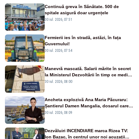
Continuă greva în Sănătate. 500 de
spitale asigură doar urgențele
30 iul. 2026, 07:51
Fermierii ies în stradă, astăzi, în fața
Guvernului!
30 iul. 2026, 07:54
Manevră mascată. Salarii mărite în secret
la Ministerul Dezvoltării în timp ce medicii
ies în stradă
30 iul. 2026, 08:00
Ancheta explozivă Ana Maria Păcuraru:
Șantierul Damen Mangalia, dosarul care
scufundă apărarea României
30 iul. 2026, 08:09
Dezvăluiri INCENDIARE marca Rizea TV:
Ion Bazac, în centrul unor noi acuzații