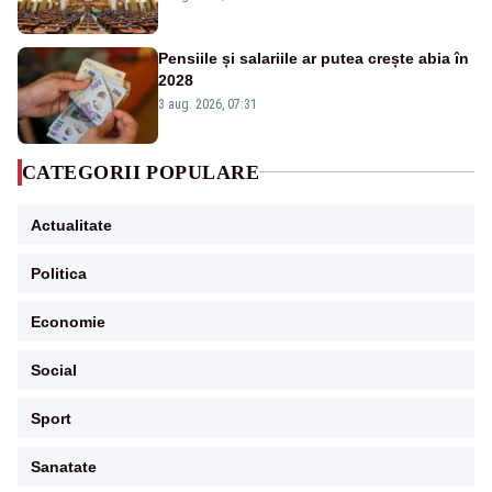
Pensiile și salariile ar putea crește abia în
2028
3 aug. 2026, 07:31
CATEGORII POPULARE
Actualitate
Politica
Economie
Social
Sport
Sanatate