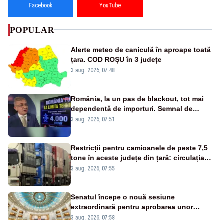
Facebook
YouTube
POPULAR
Alerte meteo de caniculă în aproape toată
țara. COD ROȘU în 3 județe
3 aug. 2026, 07:48
România, la un pas de blackout, tot mai
dependentă de importuri. Semnal de
alarmă tras de un expert în energie
3 aug. 2026, 07:51
Restricții pentru camioanele de peste 7,5
tone în aceste județe din țară: circulația
este interzisă luni, între orele 12:00 și
3 aug. 2026, 07:55
20:00
Senatul începe o nouă sesiune
extraordinară pentru aprobarea unor
jaloane din PNRR
3 aug. 2026, 07:58