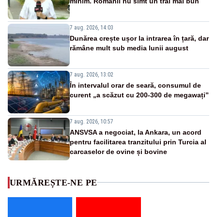
minim. Românii nu simt un trai mai bun
7 aug. 2026, 14:03
Dunărea crește ușor la intrarea în țară, dar
rămâne mult sub media lunii august
7 aug. 2026, 13:02
În intervalul orar de seară, consumul de
curent „a scăzut cu 200-300 de megawați”
7 aug. 2026, 10:57
ANSVSA a negociat, la Ankara, un acord
pentru facilitarea tranzitului prin Turcia al
carcaselor de ovine și bovine
URMĂREȘTE-NE PE