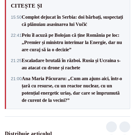
CITEȘTE ȘI
Complot dejucat în Serbia: doi bărbați, suspectați
15:50
că plănuiau asasinarea lui Vučić
Peiu îl acuză pe Bolojan că ține România pe loc:
22:41
„Premier și ministru interimar la Energie, dar nu
are curaj să ia o decizie”
Escaladare brutală în război. Rusia și Ucraina s-
21:25
au atacat cu drone și rachete
Ana Maria Păcuraru: „Cum am ajuns aici, într-o
21:00
țară cu resurse, cu un reactor nuclear, cu un
potențial energetic uriaș, dar care se împrumută
de curent de la vecini?”
Distribuie articolul