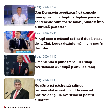
9 aug. 2026, 17:50
Dan Dungaciu avertizează că șansele
unui guvern cu drepturi depline până în
septembrie sunt foarte mici: „Suntem într-
o furtună perfectă”
9 aug. 2026, 15:40
Miruță cere o măsură radicală după atacul
de la Cluj. Legea dezinformării, din nou în
discuție
8 aug. 2026, 13:35
Groenlanda îi pune frână lui Trump.
Avertisment dur după planul de foraj
8 aug. 2026, 10:38
România își păstrează ratingul
recomandat investițiilor. Un semnal
pozitiv, dar și un avertisment pentru
autorități