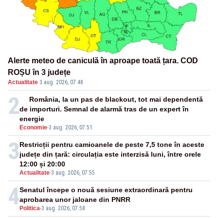
Alerte meteo de caniculă în aproape toată țara. COD
ROȘU în 3 județe
Actualitate
·
3 aug. 2026, 07:48
2
România, la un pas de blackout, tot mai dependentă
de importuri. Semnal de alarmă tras de un expert în
energie
Economie
-
3 aug. 2026, 07:51
3
Restricții pentru camioanele de peste 7,5 tone în aceste
județe din țară: circulația este interzisă luni, între orele
12:00 și 20:00
Actualitate
-
3 aug. 2026, 07:55
4
Senatul începe o nouă sesiune extraordinară pentru
aprobarea unor jaloane din PNRR
Politica
-
3 aug. 2026, 07:58