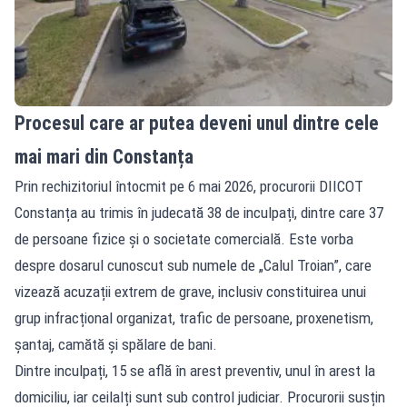
Procesul care ar putea deveni unul dintre cele
mai mari din Constanța
Prin rechizitoriul întocmit pe 6 mai 2026, procurorii DIICOT
Constanța au trimis în judecată 38 de inculpați, dintre care 37
de persoane fizice și o societate comercială. Este vorba
despre dosarul cunoscut sub numele de „Calul Troian”, care
vizează acuzații extrem de grave, inclusiv constituirea unui
grup infracțional organizat, trafic de persoane, proxenetism,
șantaj, camătă și spălare de bani.
Dintre inculpați, 15 se află în arest preventiv, unul în arest la
domiciliu, iar ceilalți sunt sub control judiciar. Procurorii susțin