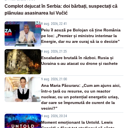
Complot dejucat în Serbia: doi bărbați, suspectați că
plănuiau asasinarea lui Vučić
9 aug. 2026, 22:41
Peiu îl acuză pe Bolojan că ține România
pe loc: „Premier și ministru interimar la
Energie, dar nu are curaj să ia o decizie”
9 aug. 2026, 21:25
Escaladare brutală în război. Rusia și
Ucraina s-au atacat cu drone și rachete
9 aug. 2026, 21:00
Ana Maria Păcuraru: „Cum am ajuns aici,
într-o țară cu resurse, cu un reactor
nuclear, cu un potențial energetic uriaș,
dar care se împrumută de curent de la
vecini?”
9 aug. 2026, 20:24
Moment emoționant la Untold. Lewis