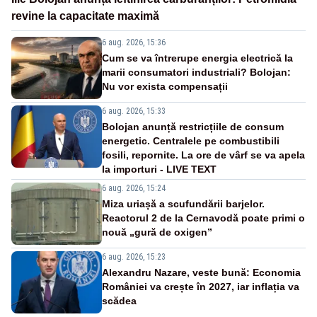
revine la capacitate maximă
6 aug. 2026, 15:36
Cum se va întrerupe energia electrică la
marii consumatori industriali? Bolojan:
Nu vor exista compensații
6 aug. 2026, 15:33
Bolojan anunță restricțiile de consum
energetic. Centralele pe combustibili
fosili, repornite. La ore de vârf se va apela
la importuri - LIVE TEXT
6 aug. 2026, 15:24
Miza uriașă a scufundării barjelor.
Reactorul 2 de la Cernavodă poate primi o
nouă „gură de oxigen”
6 aug. 2026, 15:23
Alexandru Nazare, veste bună: Economia
României va crește în 2027, iar inflația va
scădea