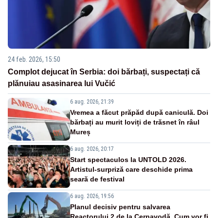
24 feb. 2026, 15:50
Complot dejucat în Serbia: doi bărbați, suspectați că
plănuiau asasinarea lui Vučić
6 aug. 2026, 21:39
Vremea a făcut prăpăd după caniculă. Doi
bărbați au murit loviți de trăsnet în râul
Mureș
6 aug. 2026, 20:17
Start spectaculos la UNTOLD 2026.
Artistul-surpriză care deschide prima
seară de festival
6 aug. 2026, 19:56
Planul decisiv pentru salvarea
Reactorului 2 de la Cernavodă. Cum vor fi