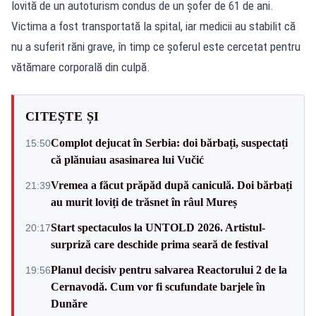
lovită de un autoturism condus de un șofer de 61 de ani.
Victima a fost transportată la spital, iar medicii au stabilit că
nu a suferit răni grave, în timp ce șoferul este cercetat pentru
vătămare corporală din culpă.
CITEȘTE ȘI
Complot dejucat în Serbia: doi bărbați, suspectați
15:50
că plănuiau asasinarea lui Vučić
Vremea a făcut prăpăd după caniculă. Doi bărbați
21:39
au murit loviți de trăsnet în râul Mureș
Start spectaculos la UNTOLD 2026. Artistul-
20:17
surpriză care deschide prima seară de festival
Planul decisiv pentru salvarea Reactorului 2 de la
19:56
Cernavodă. Cum vor fi scufundate barjele în
Dunăre