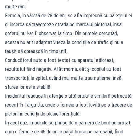
multe răni.
Femeia, în vârstă de 28 de ani, se afla împreună cu băiețelul ei
și încerca să traverseze strada pe marcajul pietonal, însă
șoferul nu i-ar fi observat la timp. Din primele cercetări,
acesta nu ar fi adaptat viteza la condițiile de trafic și nu a
reușit să oprească în timp util.
Conducătorul auto a fost testat cu aparatul etilotest,
rezultatul fiind negativ. Atât mama, cât și copilul au fost
transportați la spital, având mai multe traumatisme, însă
starea lor este stabilă.
Incidentul readuce în atenție o altă situație similară petrecută
recent în Târgu Jiu, unde o femeie a fost lovită pe o trecere de
pietoni în condiții de ploaie torențială.
În acel caz, imaginile surprinse de o cameră de bord au arătat
cum o femeie de 46 de ani a pășit brusc pe carosabil, fiind