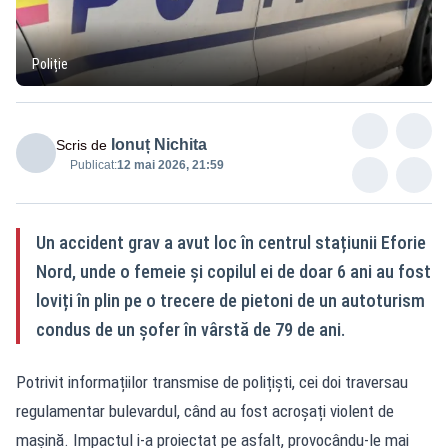
Poliție
Ionuț Nichita
Scris de
Publicat:
12 mai 2026, 21:59
Un accident grav a avut loc în centrul stațiunii Eforie
Nord, unde o femeie și copilul ei de doar 6 ani au fost
loviți în plin pe o trecere de pietoni de un autoturism
condus de un șofer în vârstă de 79 de ani.
Potrivit informațiilor transmise de polițiști, cei doi traversau
regulamentar bulevardul, când au fost acroșați violent de
mașină. Impactul i-a proiectat pe asfalt, provocându-le mai