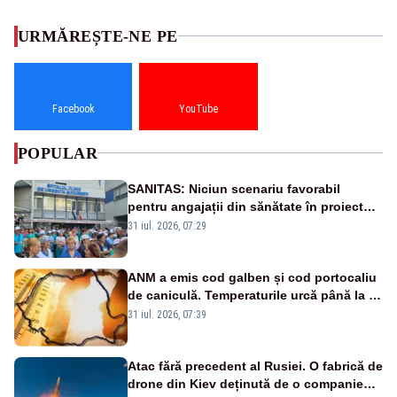
URMĂREȘTE-NE PE
Facebook
YouTube
POPULAR
SANITAS: Niciun scenariu favorabil
pentru angajații din sănătate în proiectul
Legii salarizării
31 iul. 2026, 07:29
ANM a emis cod galben și cod portocaliu
de caniculă. Temperaturile urcă până la 38
de grade, iar nopțile devin tropicale
31 iul. 2026, 07:39
Atac fără precedent al Rusiei. O fabrică de
drone din Kiev deținută de o companie