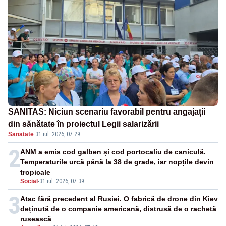
SANITAS: Niciun scenariu favorabil pentru angajații
din sănătate în proiectul Legii salarizării
Sanatate
·
31 iul. 2026, 07:29
2
ANM a emis cod galben și cod portocaliu de caniculă.
Temperaturile urcă până la 38 de grade, iar nopțile devin
tropicale
Social
-
31 iul. 2026, 07:39
3
Atac fără precedent al Rusiei. O fabrică de drone din Kiev
deținută de o companie americană, distrusă de o rachetă
rusească