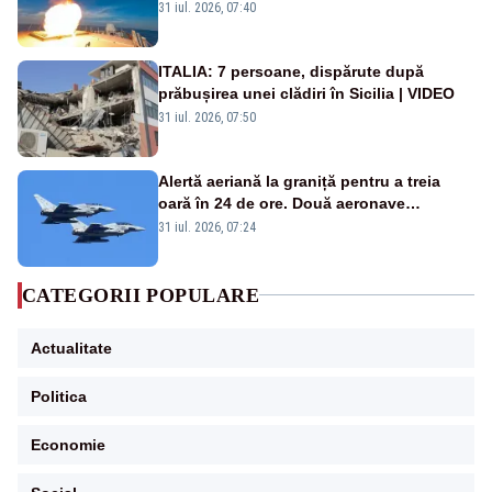
americană, distrusă de o rachetă
31 iul. 2026, 07:40
rusească
ITALIA: 7 persoane, dispărute după
prăbușirea unei clădiri în Sicilia | VIDEO
31 iul. 2026, 07:50
Alertă aeriană la graniță pentru a treia
oară în 24 de ore. Două aeronave
Eurofighter britanice au fost ridicate de la
31 iul. 2026, 07:24
sol
CATEGORII POPULARE
Actualitate
Politica
Economie