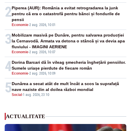
2
Piperea (AUR): România a evitat retrogradarea la junk
pentru că era o catastrofă pentru bănci și fondurile de
pensii
Economie
-
2 aug. 2026, 10:01
3
Mobilizare masivă pe Dunăre, pentru salvarea producției
la Cernavodă. Armata va detona o stâncă și va devia apa
fluviului - IMAGINI AERIENE
Economie
-
2 aug. 2026, 10:07
4
Dorina Barcari dă în vileag șmecheria înghețării pensiilor.
Sumele uriașe pierdute de fiecare român
Economie
-
2 aug. 2026, 10:09
5
Dunărea a secat atât de mult încât a scos la suprafață
nave naziste din al doilea război mondial
Social
-
1 aug. 2026, 23:10
ACTUALITATE