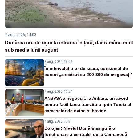
7 aug. 2026, 14:03
Dunărea crește ușor la intrarea în țară, dar rămâne mult
sub media lunii august
7 aug. 2026, 13:02
În intervalul orar de seară, consumul de
curent „a scăzut cu 200-300 de megawați”
7 aug. 2026, 10:57
ANSVSA a negociat, la Ankara, un acord
pentru facilitarea tranzitului prin Turcia al
carcaselor de ovine și bovine
7 aug. 2026, 10:51
Bolojan: Nivelul Dunării asigură o
funcționare a centralei de la Cernavodă