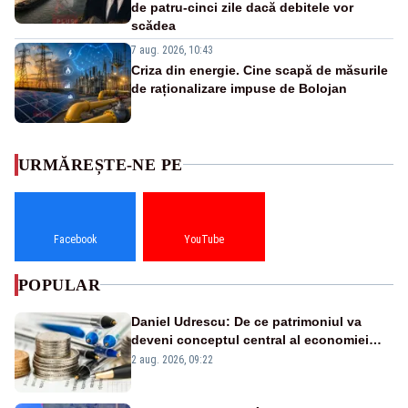
de patru-cinci zile dacă debitele vor
scădea
7 aug. 2026, 10:43
Criza din energie. Cine scapă de măsurile
de raționalizare impuse de Bolojan
URMĂREȘTE-NE PE
Facebook
YouTube
POPULAR
Daniel Udrescu: De ce patrimoniul va
deveni conceptul central al economiei
viitoare?
2 aug. 2026, 09:22