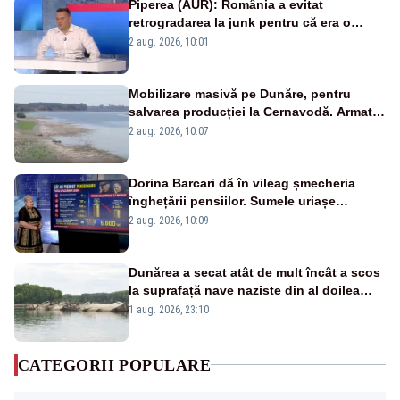
Piperea (AUR): România a evitat
retrogradarea la junk pentru că era o
catastrofă pentru bănci și fondurile de
2 aug. 2026, 10:01
pensii
Mobilizare masivă pe Dunăre, pentru
salvarea producției la Cernavodă. Armata
va detona o stâncă și va devia apa
2 aug. 2026, 10:07
fluviului - IMAGINI AERIENE
Dorina Barcari dă în vileag șmecheria
înghețării pensiilor. Sumele uriașe
pierdute de fiecare român
2 aug. 2026, 10:09
Dunărea a secat atât de mult încât a scos
la suprafață nave naziste din al doilea
război mondial
1 aug. 2026, 23:10
CATEGORII POPULARE