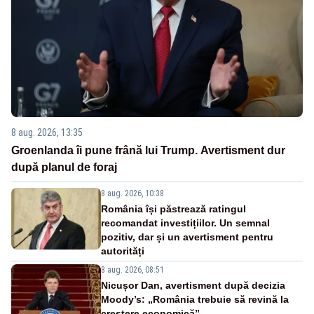
8 aug. 2026, 13:35
Groenlanda îi pune frână lui Trump. Avertisment dur
după planul de foraj
8 aug. 2026, 10:38
România își păstrează ratingul
recomandat investițiilor. Un semnal
pozitiv, dar și un avertisment pentru
autorități
8 aug. 2026, 08:51
Nicușor Dan, avertisment după decizia
Moody’s: „România trebuie să revină la
creștere economică”