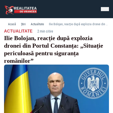
Acasă
Știri
Actualitate
Ilie Bolojan, reacție după explozia dronei din Portul Constanța: „Situație periculoasă pentru siguranța românilor”
·
ACTUALITATE
2 min citire
Ilie Bolojan, reacție după explozia
dronei din Portul Constanța: „Situație
periculoasă pentru siguranța
românilor”