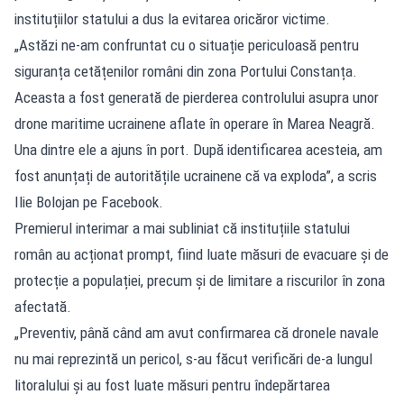
instituțiilor statului a dus la evitarea oricăror victime.
„Astăzi ne-am confruntat cu o situație periculoasă pentru
siguranța cetățenilor români din zona Portului Constanța.
Aceasta a fost generată de pierderea controlului asupra unor
drone maritime ucrainene aflate în operare în Marea Neagră.
Una dintre ele a ajuns în port. După identificarea acesteia, am
fost anunțați de autoritățile ucrainene că va exploda”, a scris
Ilie Bolojan pe Facebook.
Premierul interimar a mai subliniat că instituțiile statului
român au acționat prompt, fiind luate măsuri de evacuare și de
protecție a populației, precum și de limitare a riscurilor în zona
afectată.
„Preventiv, până când am avut confirmarea că dronele navale
nu mai reprezintă un pericol, s-au făcut verificări de-a lungul
litoralului și au fost luate măsuri pentru îndepărtarea