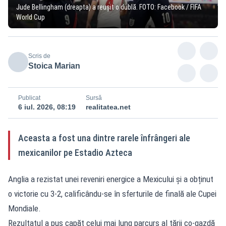
Jude Bellingham (dreapta) a reușit o dublă. FOTO: Facebook / FIFA
World Cup
Scris de
Stoica Marian
Publicat
Sursă
6 iul. 2026, 08:19
realitatea.net
Aceasta a fost una dintre rarele înfrângeri ale
mexicanilor pe Estadio Azteca
Anglia a rezistat unei reveniri energice a Mexicului și a obținut
o victorie cu 3-2, calificându-se în sferturile de finală ale Cupei
Mondiale.
Rezultatul a pus capăt celui mai lung parcurs al țării co-gazdă