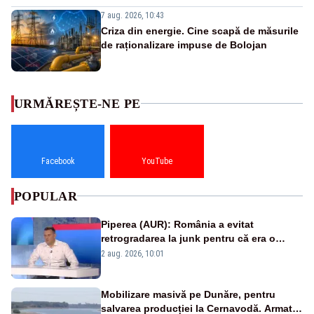
7 aug. 2026, 10:43
Criza din energie. Cine scapă de măsurile
de raționalizare impuse de Bolojan
URMĂREȘTE-NE PE
Facebook
YouTube
POPULAR
Piperea (AUR): România a evitat
retrogradarea la junk pentru că era o
catastrofă pentru bănci și fondurile de
2 aug. 2026, 10:01
pensii
Mobilizare masivă pe Dunăre, pentru
salvarea producției la Cernavodă. Armata