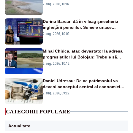
va detona o stâncă și va devia apa
2 aug. 2026, 10:07
fluviului - IMAGINI AERIENE
Dorina Barcari dă în vileag șmecheria
înghețării pensiilor. Sumele uriașe
pierdute de fiecare român
2 aug. 2026, 10:09
Mihai Chirica, atac devastator la adresa
progresiștilor lui Bolojan: Trebuie să
protejăm și natura, dar nu șținem omaneii
2 aug. 2026, 10:12
în stare permanentă de alertă
Daniel Udrescu: De ce patrimoniul va
deveni conceptul central al economiei
viitoare?
2 aug. 2026, 09:22
CATEGORII POPULARE
Actualitate