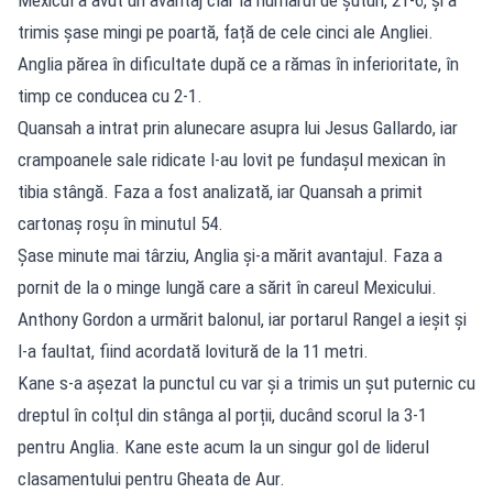
trimis șase mingi pe poartă, față de cele cinci ale Angliei.
Anglia părea în dificultate după ce a rămas în inferioritate, în
timp ce conducea cu 2-1.
Quansah a intrat prin alunecare asupra lui Jesus Gallardo, iar
crampoanele sale ridicate l-au lovit pe fundașul mexican în
tibia stângă. Faza a fost analizată, iar Quansah a primit
cartonaș roșu în minutul 54.
Șase minute mai târziu, Anglia și-a mărit avantajul. Faza a
pornit de la o minge lungă care a sărit în careul Mexicului.
Anthony Gordon a urmărit balonul, iar portarul Rangel a ieșit și
l-a faultat, fiind acordată lovitură de la 11 metri.
Kane s-a așezat la punctul cu var și a trimis un șut puternic cu
dreptul în colțul din stânga al porții, ducând scorul la 3-1
pentru Anglia. Kane este acum la un singur gol de liderul
clasamentului pentru Gheata de Aur.