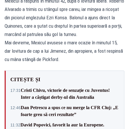
Mexicul a răspuns în minutul 42, după o lovitură liberă. Roberto
Alvarado a trimis cu stângul spre careu, iar mingea a ricoșat
din piciorul englezului Ezri Konsa. Balonul a ajuns direct la
Quinones, care a șutat cu dreptul în partea superioară a porții,
marcând al patrulea său gol la turneu.
Mai devreme, Mexicul avusese o mare ocazie în minutul 15,
dar lovitura de cap a lui Jimenez, din apropiere, a fost respinsă
cu mâna stângă de Pickford.
CITEȘTE ȘI
Cristi Chivu, victorie de senzație cu Juventus!
17:31
Inter a câștigat derby-ul din Australia
Dan Petrescu a spus ce nu merge la CFR Cluj: „E
12:46
foarte greu să ceri rezultate”
David Popovici, favorit la aur la Europene.
11:32