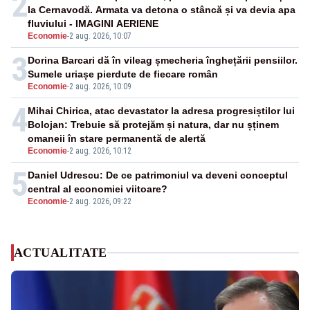
2
la Cernavodă. Armata va detona o stâncă și va devia apa
fluviului - IMAGINI AERIENE
Economie
-
2 aug. 2026, 10:07
3
Dorina Barcari dă în vileag șmecheria înghețării pensiilor.
Sumele uriașe pierdute de fiecare român
Economie
-
2 aug. 2026, 10:09
4
Mihai Chirica, atac devastator la adresa progresiștilor lui
Bolojan: Trebuie să protejăm și natura, dar nu șținem
omaneii în stare permanentă de alertă
Economie
-
2 aug. 2026, 10:12
5
Daniel Udrescu: De ce patrimoniul va deveni conceptul
central al economiei viitoare?
Economie
-
2 aug. 2026, 09:22
ACTUALITATE