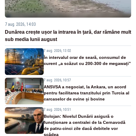
7 aug. 2026, 14:03
Dunărea crește ușor la intrarea în țară, dar rămâne mult
sub media lunii august
7 aug. 2026, 13:02
În intervalul orar de seară, consumul de
curent „a scăzut cu 200-300 de megawați”
7 aug. 2026, 10:57
ANSVSA a negociat, la Ankara, un acord
pentru facilitarea tranzitului prin Turcia al
carcaselor de ovine și bovine
7 aug. 2026, 10:51
Bolojan: Nivelul Dunării asigură o
funcționare a centralei de la Cernavodă
de patru-cinci zile dacă debitele vor
scădea