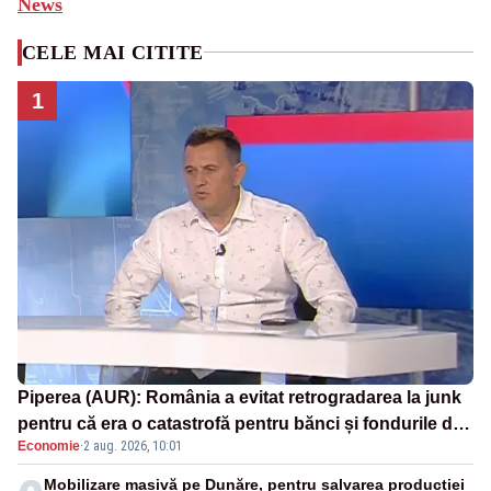
News
CELE MAI CITITE
1
Piperea (AUR): România a evitat retrogradarea la junk
pentru că era o catastrofă pentru bănci și fondurile de
Economie
·
2 aug. 2026, 10:01
pensii
Mobilizare masivă pe Dunăre, pentru salvarea producției