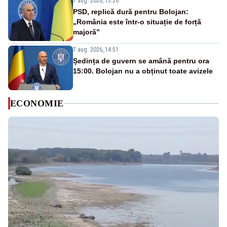
7 aug. 2026, 15:26
PSD, replică dură pentru Bolojan:
„România este într-o situație de forță
majoră”
7 aug. 2026, 14:51
Ședința de guvern se amână pentru ora
15:00. Bolojan nu a obținut toate avizele
ECONOMIE