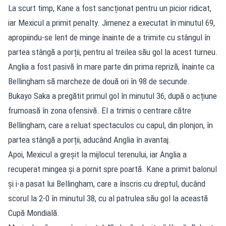
La scurt timp, Kane a fost sancționat pentru un picior ridicat,
iar Mexicul a primit penalty. Jimenez a executat în minutul 69,
apropiindu-se lent de minge înainte de a trimite cu stângul în
partea stângă a porții, pentru al treilea său gol la acest turneu.
Anglia a fost pasivă în mare parte din prima repriză, înainte ca
Bellingham să marcheze de două ori în 98 de secunde.
Bukayo Saka a pregătit primul gol în minutul 36, după o acțiune
frumoasă în zona ofensivă. El a trimis o centrare către
Bellingham, care a reluat spectaculos cu capul, din plonjon, în
partea stângă a porții, aducând Anglia în avantaj.
Apoi, Mexicul a greșit la mijlocul terenului, iar Anglia a
recuperat mingea și a pornit spre poartă. Kane a primit balonul
și i-a pasat lui Bellingham, care a înscris cu dreptul, ducând
scorul la 2-0 în minutul 38, cu al patrulea său gol la această
Cupă Mondială.