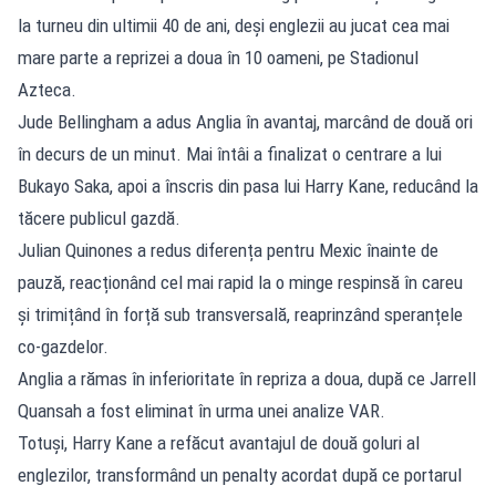
la turneu din ultimii 40 de ani, deși englezii au jucat cea mai
mare parte a reprizei a doua în 10 oameni, pe Stadionul
Azteca.
Jude Bellingham a adus Anglia în avantaj, marcând de două ori
în decurs de un minut. Mai întâi a finalizat o centrare a lui
Bukayo Saka, apoi a înscris din pasa lui Harry Kane, reducând la
tăcere publicul gazdă.
Julian Quinones a redus diferența pentru Mexic înainte de
pauză, reacționând cel mai rapid la o minge respinsă în careu
și trimițând în forță sub transversală, reaprinzând speranțele
co-gazdelor.
Anglia a rămas în inferioritate în repriza a doua, după ce Jarrell
Quansah a fost eliminat în urma unei analize VAR.
Totuși, Harry Kane a refăcut avantajul de două goluri al
englezilor, transformând un penalty acordat după ce portarul