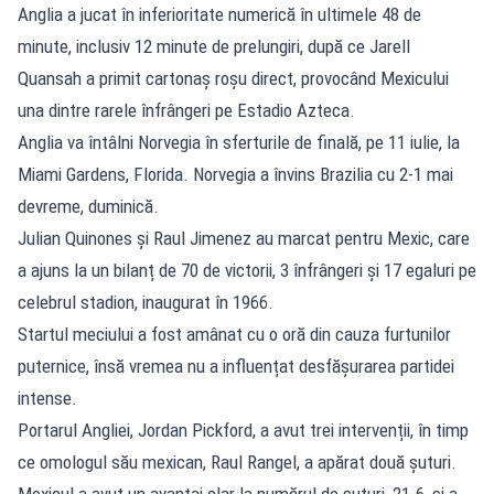
Anglia a jucat în inferioritate numerică în ultimele 48 de
minute, inclusiv 12 minute de prelungiri, după ce Jarell
Quansah a primit cartonaș roșu direct, provocând Mexicului
una dintre rarele înfrângeri pe Estadio Azteca.
Anglia va întâlni Norvegia în sferturile de finală, pe 11 iulie, la
Miami Gardens, Florida. Norvegia a învins Brazilia cu 2-1 mai
devreme, duminică.
Julian Quinones și Raul Jimenez au marcat pentru Mexic, care
a ajuns la un bilanț de 70 de victorii, 3 înfrângeri și 17 egaluri pe
celebrul stadion, inaugurat în 1966.
Startul meciului a fost amânat cu o oră din cauza furtunilor
puternice, însă vremea nu a influențat desfășurarea partidei
intense.
Portarul Angliei, Jordan Pickford, a avut trei intervenții, în timp
ce omologul său mexican, Raul Rangel, a apărat două șuturi.
Mexicul a avut un avantaj clar la numărul de șuturi, 21-6, și a