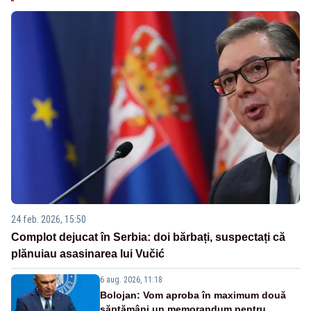
24 feb. 2026, 15:50
Complot dejucat în Serbia: doi bărbați, suspectați că
plănuiau asasinarea lui Vučić
6 aug. 2026, 11:18
Bolojan: Vom aproba în maximum două
săptămâni un memorandum pentru