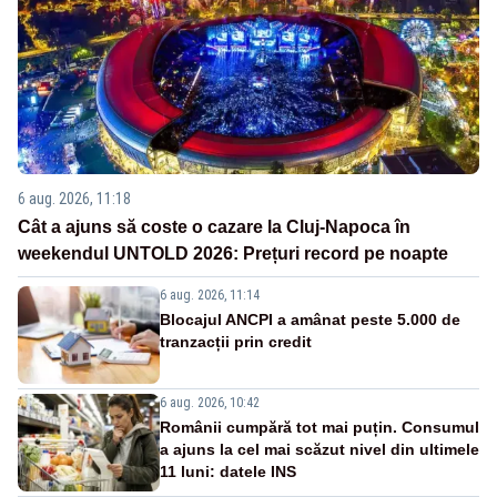
6 aug. 2026, 11:18
Cât a ajuns să coste o cazare la Cluj-Napoca în
weekendul UNTOLD 2026: Prețuri record pe noapte
6 aug. 2026, 11:14
Blocajul ANCPI a amânat peste 5.000 de
tranzacții prin credit
6 aug. 2026, 10:42
Românii cumpără tot mai puțin. Consumul
a ajuns la cel mai scăzut nivel din ultimele
11 luni: datele INS