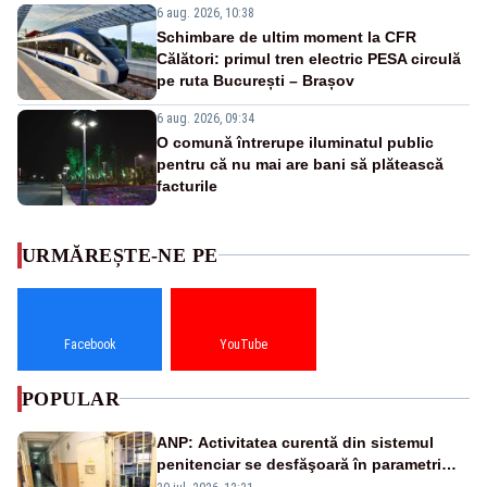
6 aug. 2026, 10:38
Schimbare de ultim moment la CFR
Călători: primul tren electric PESA circulă
pe ruta București – Brașov
6 aug. 2026, 09:34
O comună întrerupe iluminatul public
pentru că nu mai are bani să plătească
facturile
URMĂREȘTE-NE PE
Facebook
YouTube
POPULAR
ANP: Activitatea curentă din sistemul
penitenciar se desfăşoară în parametri
normali