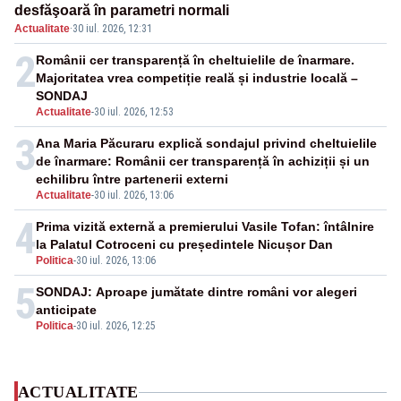
desfăşoară în parametri normali
Actualitate
·
30 iul. 2026, 12:31
2
Românii cer transparență în cheltuielile de înarmare.
Majoritatea vrea competiție reală și industrie locală –
SONDAJ
Actualitate
-
30 iul. 2026, 12:53
3
Ana Maria Păcuraru explică sondajul privind cheltuielile
de înarmare: Românii cer transparență în achiziții și un
echilibru între partenerii externi
Actualitate
-
30 iul. 2026, 13:06
4
Prima vizită externă a premierului Vasile Tofan: întâlnire
la Palatul Cotroceni cu președintele Nicușor Dan
Politica
-
30 iul. 2026, 13:06
5
SONDAJ: Aproape jumătate dintre români vor alegeri
anticipate
Politica
-
30 iul. 2026, 12:25
ACTUALITATE