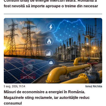
Consum uriaș de energie miercuri seară: România a
fost nevoită să importe aproape o treime din necesar
5 aug. 2026, 19:54
Ionuț Nichita
Măsuri de economisire a energiei în România.
Magazinele sting reclamele, iar autoritățile reduc
consumul