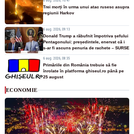
6 aug. 2026, 10:47
Trei morți în urma unui atac rusesc asupra
regiunii Harkov
6 aug. 2026, 09:13
Donald Trump a răbufnit împotriva șefului
Pentagonului: președintele, enervat că i
s-ar fi ascuns penuria de rachete – SURSE
6 aug. 2026, 08:35
Primăriile din România trebuie să fie
înrolate în platforma ghiseul.ro până pe
25 august
ECONOMIE