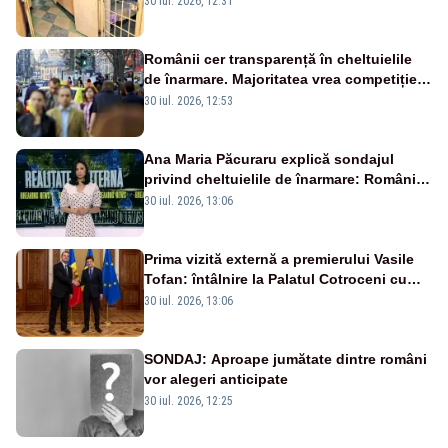
30 iul. 2026, 12:31
Românii cer transparență în cheltuielile
de înarmare. Majoritatea vrea competiție
reală și industrie locală – SONDAJ
30 iul. 2026, 12:53
Ana Maria Păcuraru explică sondajul
privind cheltuielile de înarmare: Românii
cer transparență în achiziții și un echilibru
30 iul. 2026, 13:06
între partenerii externi
Prima vizită externă a premierului Vasile
Tofan: întâlnire la Palatul Cotroceni cu
președintele Nicușor Dan
30 iul. 2026, 13:06
SONDAJ: Aproape jumătate dintre români
vor alegeri anticipate
30 iul. 2026, 12:25