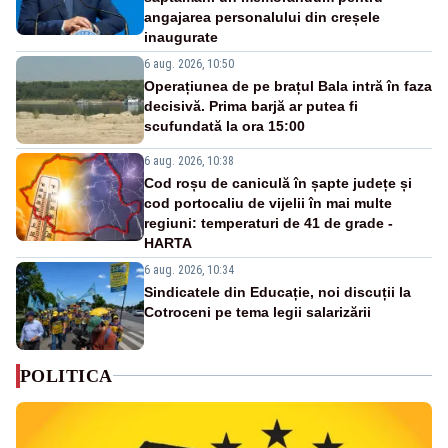
angajarea personalului din creșele
inaugurate
6 aug. 2026, 10:50
Operațiunea de pe brațul Bala intră în faza
decisivă. Prima barjă ar putea fi
scufundată la ora 15:00
6 aug. 2026, 10:38
Cod roșu de caniculă în șapte județe și
cod portocaliu de vijelii în mai multe
regiuni: temperaturi de 41 de grade -
HARTA
6 aug. 2026, 10:34
Sindicatele din Educație, noi discuții la
Cotroceni pe tema legii salarizării
POLITICA