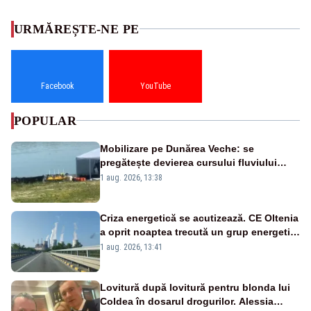
URMĂREȘTE-NE PE
Facebook
YouTube
POPULAR
Mobilizare pe Dunărea Veche: se
pregătește devierea cursului fluviului
către Cernavodă – VIDEO
1 aug. 2026, 13:38
Criza energetică se acutizează. CE Oltenia
a oprit noaptea trecută un grup energetic
de la Rovinari
1 aug. 2026, 13:41
Lovitură după lovitură pentru blonda lui
Coldea în dosarul drogurilor. Alessia