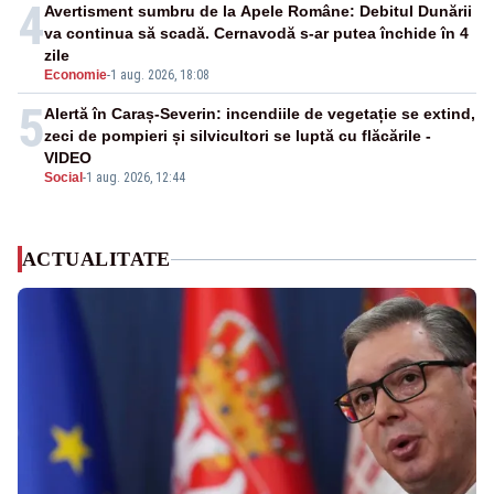
4
Avertisment sumbru de la Apele Române: Debitul Dunării
va continua să scadă. Cernavodă s-ar putea închide în 4
zile
Economie
-
1 aug. 2026, 18:08
5
Alertă în Caraș-Severin: incendiile de vegetație se extind,
zeci de pompieri și silvicultori se luptă cu flăcările -
VIDEO
Social
-
1 aug. 2026, 12:44
ACTUALITATE