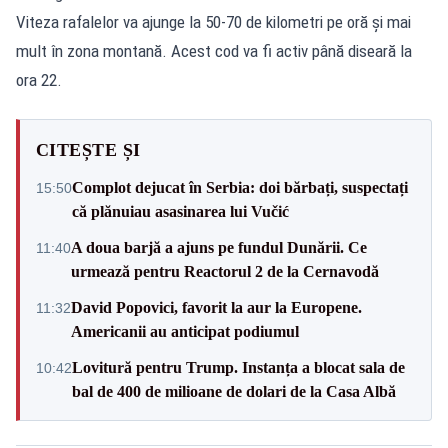
Viteza rafalelor va ajunge la 50-70 de kilometri pe oră şi mai
mult în zona montană. Acest cod va fi activ până diseară la
ora 22.
CITEȘTE ȘI
Complot dejucat în Serbia: doi bărbați, suspectați
15:50
că plănuiau asasinarea lui Vučić
A doua barjă a ajuns pe fundul Dunării. Ce
11:40
urmează pentru Reactorul 2 de la Cernavodă
David Popovici, favorit la aur la Europene.
11:32
Americanii au anticipat podiumul
Lovitură pentru Trump. Instanța a blocat sala de
10:42
bal de 400 de milioane de dolari de la Casa Albă