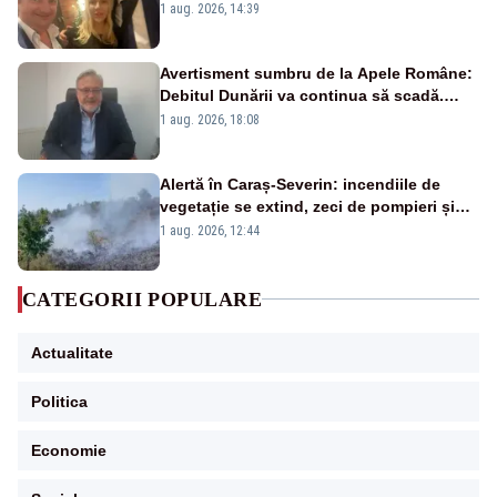
Păcuraru explică decizia magistraților
1 aug. 2026, 14:39
Avertisment sumbru de la Apele Române:
Debitul Dunării va continua să scadă.
Cernavodă s-ar putea închide în 4 zile
1 aug. 2026, 18:08
Alertă în Caraș-Severin: incendiile de
vegetație se extind, zeci de pompieri și
silvicultori se luptă cu flăcările - VIDEO
1 aug. 2026, 12:44
CATEGORII POPULARE
Actualitate
Politica
Economie