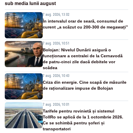
sub media lunii august
7 aug. 2026, 13:02
În intervalul orar de seară, consumul de
curent „a scăzut cu 200-300 de megawați”
7 aug. 2026, 10:51
Bolojan: Nivelul Dunării asigură o
funcționare a centralei de la Cernavodă
de patru-cinci zile dacă debitele vor
scădea
7 aug. 2026, 10:43
Criza din energie. Cine scapă de măsurile
de raționalizare impuse de Bolojan
7 aug. 2026, 10:01
Tarifele pentru rovinietă și sistemul
TollRo se aplică de la 1 octombrie 2026.
Ce se schimbă pentru șoferi și
transportatori