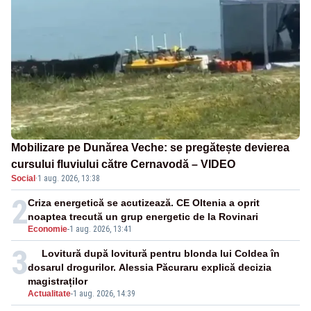
Mobilizare pe Dunărea Veche: se pregătește devierea
cursului fluviului către Cernavodă – VIDEO
Social
·
1 aug. 2026, 13:38
2
Criza energetică se acutizează. CE Oltenia a oprit
noaptea trecută un grup energetic de la Rovinari
Economie
-
1 aug. 2026, 13:41
3
Lovitură după lovitură pentru blonda lui Coldea în
dosarul drogurilor. Alessia Păcuraru explică decizia
magistraților
Actualitate
-
1 aug. 2026, 14:39