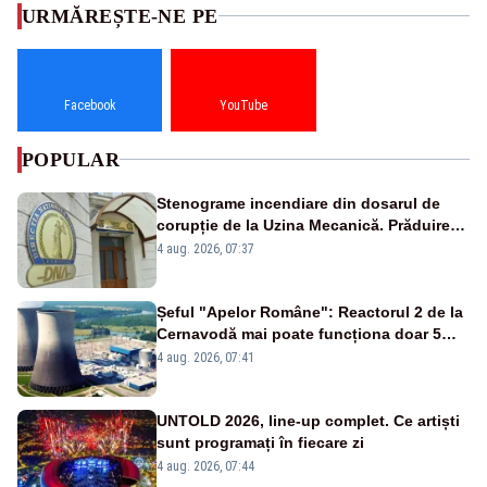
URMĂREȘTE-NE PE
Facebook
YouTube
POPULAR
Stenograme incendiare din dosarul de
corupție de la Uzina Mecanică. Prăduirea
banilor din programul SAFE, interceptată
4 aug. 2026, 07:37
de DNA
Șeful "Apelor Române": Reactorul 2 de la
Cernavodă mai poate funcționa doar 5
zile
4 aug. 2026, 07:41
UNTOLD 2026, line-up complet. Ce artiști
sunt programați în fiecare zi
4 aug. 2026, 07:44