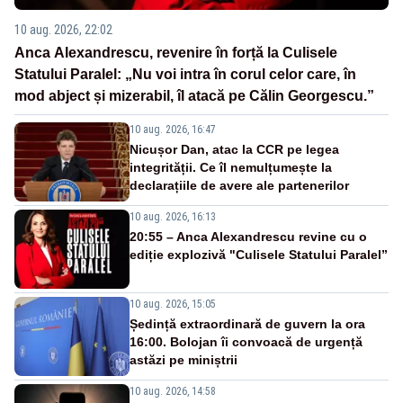
10 aug. 2026, 22:02
Anca Alexandrescu, revenire în forță la Culisele
Statului Paralel: „Nu voi intra în corul celor care, în
mod abject și mizerabil, îl atacă pe Călin Georgescu.”
10 aug. 2026, 16:47
Nicușor Dan, atac la CCR pe legea
integrității. Ce îl nemulțumește la
declarațiile de avere ale partenerilor
10 aug. 2026, 16:13
20:55 – Anca Alexandrescu revine cu o
ediție explozivă "Culisele Statului Paralel”
10 aug. 2026, 15:05
Ședință extraordinară de guvern la ora
16:00. Bolojan îi convoacă de urgență
astăzi pe miniștrii
10 aug. 2026, 14:58