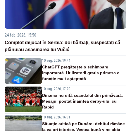
24 feb. 2026, 15:50
Complot dejucat în Serbia: doi bărbați, suspectați că
plănuiau asasinarea lui Vučić
10 aug. 2026, 19:44
ChatGPT pregătește o schimbare
importantă. Utilizatorii gratis primesc o
funcție mult așteptată
10 aug. 2026, 17:20
Dinamo nu uită scandalul din primăvară.
Mesajul postat înaintea derby-ului cu
Rapid
10 aug. 2026, 16:31
Situație critică pe Dunăre: debitul rămâne
la valori istorice. Vestea bună vine abia