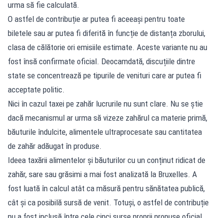
urma să fie calculată.
O astfel de contribuție ar putea fi aceeași pentru toate
biletele sau ar putea fi diferită în funcție de distanța zborului,
clasa de călătorie ori emisiile estimate. Aceste variante nu au
fost însă confirmate oficial. Deocamdată, discuțiile dintre
state se concentrează pe tipurile de venituri care ar putea fi
acceptate politic.
Nici în cazul taxei pe zahăr lucrurile nu sunt clare. Nu se știe
dacă mecanismul ar urma să vizeze zahărul ca materie primă,
băuturile îndulcite, alimentele ultraprocesate sau cantitatea
de zahăr adăugat în produse.
Ideea taxării alimentelor și băuturilor cu un conținut ridicat de
zahăr, sare sau grăsimi a mai fost analizată la Bruxelles. A
fost luată în calcul atât ca măsură pentru sănătatea publică,
cât și ca posibilă sursă de venit. Totuși, o astfel de contribuție
nu a fost inclusă între cele cinci surse proprii propuse oficial