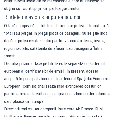
chiar înlocui unele dintre mecanismele care nu reușesc să
obțină suficient sprijin din partea guvernelor.
Biletele de avion s-ar putea scumpi
O taxă europeană pe biletele de avion ar putea fi transferată,
total sau parțial, în prețul plătit de pasageri. Nu se știe încă
dacă ar putea exista scutiri pentru zborurile interne, insule,
regiuni izolate, călătoriile de afaceri sau pasagerii aflați în
tranzit.
Discuția privind o taxă pe bilete este separată de sistemul
european al certificatelor de emisii. În prezent, acesta
acoperă în principal zborurile din interiorul Spațiului Economic
European. Comisia analizează însă extinderea costurilor
pentru emisiile de carbon și asupra unor zboruri internaționale
care pleacă din Europa.
Directorii mai multor companii, între care Air France-KLM,
Lufthansa, Ryanair, easyJet și grupul IAG, au avertizat că