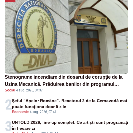
Stenograme incendiare din dosarul de corupție de la
Uzina Mecanică. Prăduirea banilor din programul
Social
·
4 aug. 2026, 07:37
SAFE, interceptată de DNA
2
Șeful "Apelor Române": Reactorul 2 de la Cernavodă mai
poate funcționa doar 5 zile
Economie
-
4 aug. 2026, 07:41
3
UNTOLD 2026, line-up complet. Ce artiști sunt programați
în fiecare zi