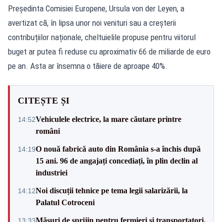
Președinta Comisiei Europene, Ursula von der Leyen, a
avertizat că, în lipsa unor noi venituri sau a creșterii
contribuțiilor naționale, cheltuielile propuse pentru viitorul
buget ar putea fi reduse cu aproximativ 66 de miliarde de euro
pe an. Asta ar însemna o tăiere de aproape 40%.
CITEȘTE ȘI
Vehiculele electrice, la mare căutare printre
14:52
români
O nouă fabrică auto din România s-a închis după
14:19
15 ani. 96 de angajați concediați, în plin declin al
industriei
Noi discuții tehnice pe tema legii salarizării, la
14:12
Palatul Cotroceni
Măsuri de sprijin pentru fermieri și transportatori.
13:33