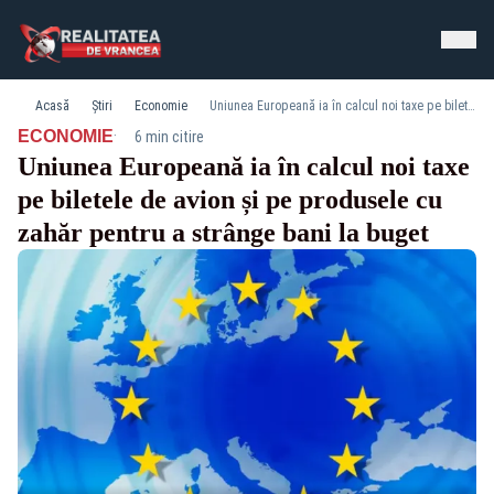
Acasă
Știri
Economie
Uniunea Europeană ia în calcul noi taxe pe biletele de avion și pe produsele cu zahăr pentru a strânge bani la buget
·
ECONOMIE
6 min citire
Uniunea Europeană ia în calcul noi taxe
pe biletele de avion și pe produsele cu
zahăr pentru a strânge bani la buget