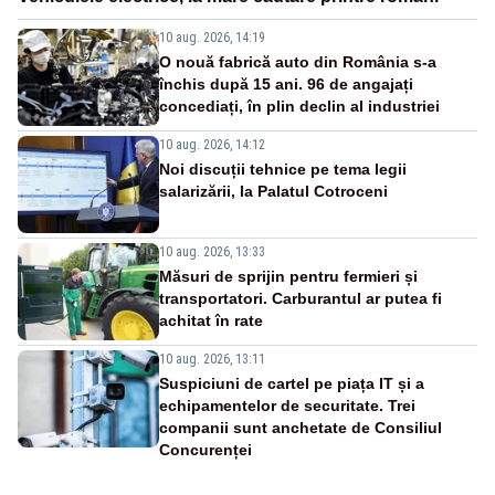
10 aug. 2026, 14:19
O nouă fabrică auto din România s-a
închis după 15 ani. 96 de angajați
concediați, în plin declin al industriei
10 aug. 2026, 14:12
Noi discuții tehnice pe tema legii
salarizării, la Palatul Cotroceni
10 aug. 2026, 13:33
Măsuri de sprijin pentru fermieri și
transportatori. Carburantul ar putea fi
achitat în rate
10 aug. 2026, 13:11
Suspiciuni de cartel pe piața IT și a
echipamentelor de securitate. Trei
companii sunt anchetate de Consiliul
Concurenței