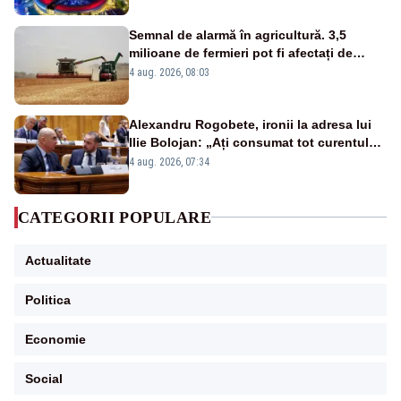
Semnal de alarmă în agricultură. 3,5
milioane de fermieri pot fi afectați de
strategia pentru conservarea
4 aug. 2026, 08:03
biodiversității
Alexandru Rogobete, ironii la adresa lui
Ilie Bolojan: „Ați consumat tot curentul
urmărind șobolani imaginari”
4 aug. 2026, 07:34
CATEGORII POPULARE
Actualitate
Politica
Economie
Social