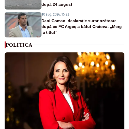
după 24 august
10 aug. 2026, 15:22
Dani Coman, declarație surprinzătoare
după ce FC Argeș a bătut Craiova: „Merg
la titlu!”
POLITICA