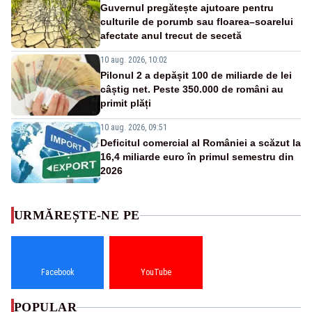
Guvernul pregătește ajutoare pentru
culturile de porumb sau floarea–soarelui
afectate anul trecut de secetă
10 aug. 2026, 10:02
Pilonul 2 a depășit 100 de miliarde de lei
câștig net. Peste 350.000 de români au
primit plăți
10 aug. 2026, 09:51
Deficitul comercial al României a scăzut la
16,4 miliarde euro în primul semestru din
2026
URMĂREȘTE-NE PE
Facebook
YouTube
POPULAR