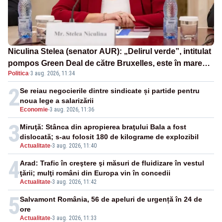
Niculina Stelea (senator AUR): „Delirul verde”, intitulat
pompos Green Deal de către Bruxelles, este în mare
Politica
·
3 aug. 2026, 11:34
măsură vinovat de prezumtiva apocalipsă energetică”
2
Se reiau negocierile dintre sindicate și partide pentru
noua lege a salarizării
Economie
-
3 aug. 2026, 11:36
3
Miruţă: Stânca din apropierea braţului Bala a fost
dislocată; s-au folosit 180 de kilograme de explozibil
Actualitate
-
3 aug. 2026, 11:40
4
Arad: Trafic în creştere şi măsuri de fluidizare în vestul
ţării; mulţi români din Europa vin în concedii
Actualitate
-
3 aug. 2026, 11:42
5
Salvamont România, 56 de apeluri de urgență în 24 de
ore
Actualitate
-
3 aug. 2026, 11:33