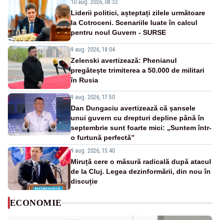
10 aug. 2026, 08:32
Liderii politici, așteptați zilele următoare
la Cotroceni. Scenariile luate în calcul
pentru noul Guvern - SURSE
9 aug. 2026, 18:04
Zelenski avertizează: Phenianul
pregătește trimiterea a 50.000 de militari
în Rusia
9 aug. 2026, 17:50
Dan Dungaciu avertizează că șansele
unui guvern cu drepturi depline până în
septembrie sunt foarte mici: „Suntem într-
o furtună perfectă”
9 aug. 2026, 15:40
Miruță cere o măsură radicală după atacul
de la Cluj. Legea dezinformării, din nou în
discuție
ECONOMIE