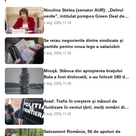
Niculina Stelea (senator AUR): „Delirul
verde”, intitulat pompos Green Deal de
către Bruxelles, este în mare măsură
3 aug. 2026, 11:34
vinovat de prezumtiva apocalipsă
energetică”
Se reiau negocierile dintre sindicate și
partide pentru noua lege a salarizării
3 aug. 2026, 11:36
Miruţă: Stânca din apropierea braţului
Bala a fost dislocată; s-au folosit 180 de
kilograme de explozibil
3 aug. 2026, 11:40
Arad: Trafic în creştere şi măsuri de
fluidizare în vestul ţării; mulţi români din
Europa vin în concedii
3 aug. 2026, 11:42
Salvamont România, 56 de apeluri de