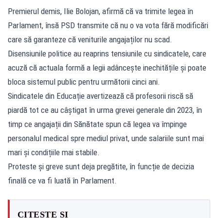
Premierul demis, Ilie Bolojan, afirmă că va trimite legea în
Parlament, însă PSD transmite că nu o va vota fără modificări
care să garanteze că veniturile angajaților nu scad.
Disensiunile politice au reaprins tensiunile cu sindicatele, care
acuză că actuala formă a legii adâncește inechitățile și poate
bloca sistemul public pentru următorii cinci ani.
Sindicatele din Educație avertizează că profesorii riscă să
piardă tot ce au câștigat în urma grevei generale din 2023, în
timp ce angajații din Sănătate spun că legea va împinge
personalul medical spre mediul privat, unde salariile sunt mai
mari și condițiile mai stabile.
Proteste și greve sunt deja pregătite, în funcție de decizia
finală ce va fi luată în Parlament.
CITEȘTE ȘI