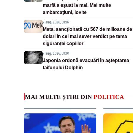
marfă a eșuat la mal. Mai multe
ambarcațiuni, lovite
7 aug. 2026, 08:07
Meta, sancționată cu 567 de milioane de
dolari în cel mai sever verdict pe tema
siguranței copiilor
7 aug. 2026, 08:01
Japonia ordonă evacuări în așteptarea
taifunului Dolphin
MAI MULTE ȘTIRI DIN
POLITICA