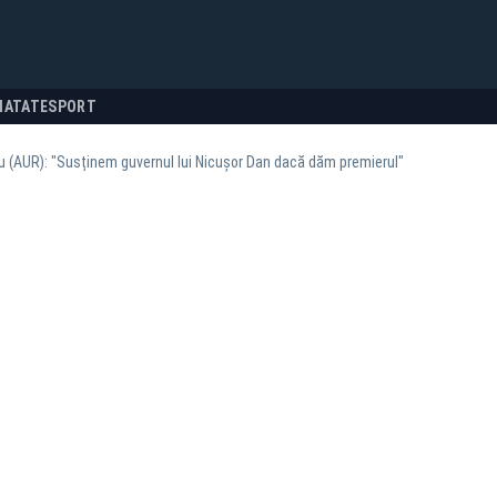
NATATE
SPORT
iu (AUR): "Susținem guvernul lui Nicușor Dan dacă dăm premierul"