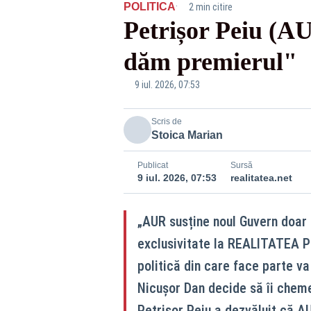
·
POLITICA
2 min citire
Petrișor Peiu (A
dăm premierul"
9 iul. 2026, 07:53
Scris de
Stoica Marian
Publicat
Sursă
9 iul. 2026, 07:53
realitatea.net
„AUR susține noul Guvern doar 
exclusivitate la REALITATEA PL
politică din care face parte va
Nicușor Dan decide să îi cheme
Petrișor Peiu a dezvăluit că A