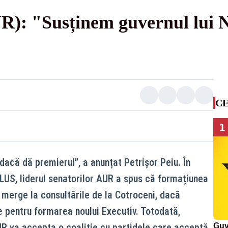
UR): "Susținem guvernul lui 
CE
1
dacă dă premierul”, a anunțat Petrișor Peiu. În
US, liderul senatorilor AUR a spus că formațiunea
 merge la consultările de la Cotroceni, dacă
 pentru formarea noului Executiv. Totodată,
UR va accepta o coaliție cu partidele care acceptă
Guv