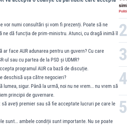
simb
Polit
rom
rom
 vor numi consultări și vom fi prezenți. Poate să ne
ne dă funcția de prim-ministru. Atunci, cu dragă inimă îl
ă ar face AUR adunarea pentru un guvern? Cu care
USR-ul sau cu partea de la PSD și UDMR?
accepta programul AUR ca bază de discuție.
 e deschisă ușa către negocieri?
 lumea, sigur. Până la urmă, noi nu ne vrem... nu vrem să
iem principii de guvernare.
să aveți premier sau să fie acceptate lucruri pe care le
 sunt... ambele condiții sunt importante. Nu se poate