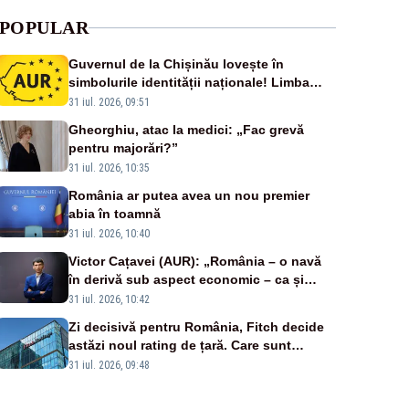
POPULAR
Guvernul de la Chișinău lovește în
simbolurile identității naționale! Limba
română nu se economisește! Limba
31 iul. 2026, 09:51
română se sărbătorește!
Gheorghiu, atac la medici: „Fac grevă
pentru majorări?”
31 iul. 2026, 10:35
România ar putea avea un nou premier
abia în toamnă
31 iul. 2026, 10:40
Victor Cațavei (AUR): „România – o navă
în derivă sub aspect economic – ca și
rezultat al guvernărilor din ultimii 36 de
31 iul. 2026, 10:42
ani”
Zi decisivă pentru România, Fitch decide
astăzi noul rating de țară. Care sunt
efectele retrogradării la categoria „junk”
31 iul. 2026, 09:48