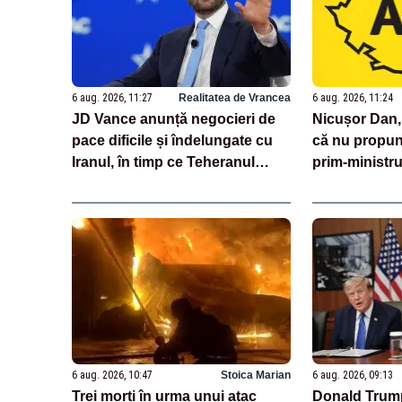
6 aug. 2026, 11:27
Realitatea de Vrancea
6 aug. 2026, 11:24
JD Vance anunță negocieri de
Nicușor Dan,
pace dificile și îndelungate cu
că nu propu
Iranul, în timp ce Teheranul
prim-ministr
neagă existența discuțiilor cu
Constituția!
SUA
6 aug. 2026, 10:47
Stoica Marian
6 aug. 2026, 09:13
Trei morți în urma unui atac
Donald Trump