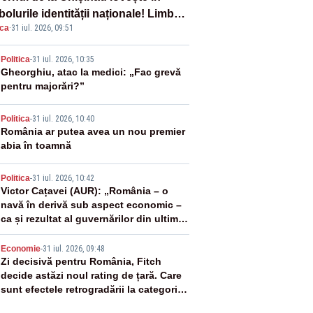
olurile identității naționale! Limba
ica
·
31 iul. 2026, 09:51
ână nu se economisește! Limba
ână se sărbătorește!
2
Politica
-
31 iul. 2026, 10:35
Gheorghiu, atac la medici: „Fac grevă
pentru majorări?”
3
Politica
-
31 iul. 2026, 10:40
România ar putea avea un nou premier
abia în toamnă
4
Politica
-
31 iul. 2026, 10:42
Victor Cațavei (AUR): „România – o
navă în derivă sub aspect economic –
ca și rezultat al guvernărilor din ultimii
36 de ani”
5
Economie
-
31 iul. 2026, 09:48
Zi decisivă pentru România, Fitch
decide astăzi noul rating de țară. Care
sunt efectele retrogradării la categoria
„junk”