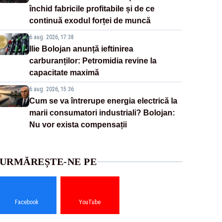
închid fabricile profitabile și de ce
continuă exodul forței de muncă
6 aug. 2026, 17:38
Ilie Bolojan anunță ieftinirea
carburanților: Petromidia revine la
capacitate maximă
6 aug. 2026, 15:36
Cum se va întrerupe energia electrică la
marii consumatori industriali? Bolojan:
Nu vor exista compensații
URMĂREȘTE-NE PE
Facebook
YouTube