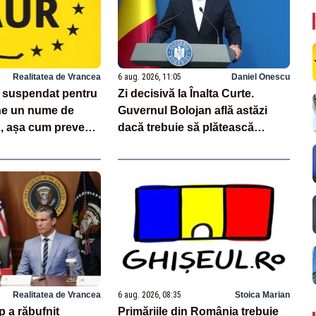
Realitatea de Vrancea
6 aug. 2026, 11:05
Daniel Onescu
 suspendat pentru
Zi decisivă la Înalta Curte.
ne un nume de
Guvernul Bolojan află astăzi
u, așa cum prevede
dacă trebuie să plătească
aproape un miliard de euro
grefierilor
Realitatea de Vrancea
6 aug. 2026, 08:35
Stoica Marian
 a răbufnit
Primăriile din România trebuie