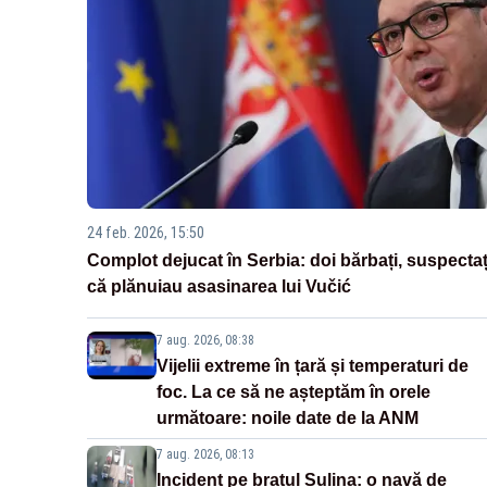
24 feb. 2026, 15:50
Complot dejucat în Serbia: doi bărbați, suspectaț
că plănuiau asasinarea lui Vučić
7 aug. 2026, 08:38
Vijelii extreme în țară și temperaturi de
foc. La ce să ne așteptăm în orele
următoare: noile date de la ANM
7 aug. 2026, 08:13
Incident pe brațul Sulina: o navă de