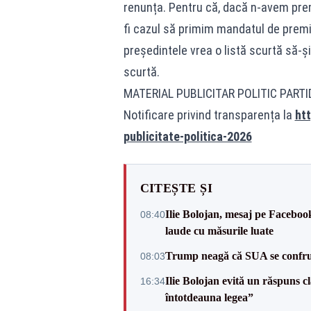
renunța. Pentru că, dacă n-avem prem
fi cazul să primim mandatul de premi
președintele vrea o listă scurtă să-ș
scurtă.
MATERIAL PUBLICITAR POLITIC PART
Notificare privind transparența la
htt
publicitate-politica-2026
CITEȘTE ȘI
Ilie Bolojan, mesaj pe Facebook
08:40
laude cu măsurile luate
Trump neagă că SUA se confru
08:03
Ilie Bolojan evită un răspuns c
16:34
întotdeauna legea”