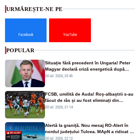
URMĂREȘTE-NE PE
Facebook
YouTube
POPULAR
Situație fără precedent în Ungaria! Peter
Magyar declară criză energetică după
oprirea centralei de la Paks
30 iul. 2026, 20:45
FCSB, umilită de Auda! Roș-albaștrii s-au
făcut de râs și au fost eliminați din
Conference League
30 iul. 2026, 21:14
Alertă la graniță. Nou mesaj RO-Alert în
nordul județului Tulcea. MApN a ridicat de
la sol două avioane F-16
30 iul. 2026, 22:12