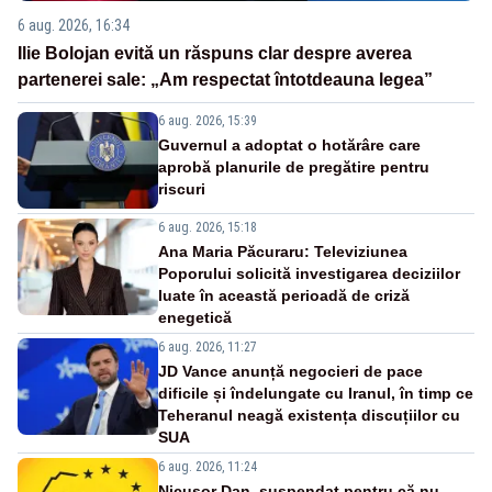
6 aug. 2026, 16:34
Ilie Bolojan evită un răspuns clar despre averea
partenerei sale: „Am respectat întotdeauna legea”
6 aug. 2026, 15:39
Guvernul a adoptat o hotărâre care
aprobă planurile de pregătire pentru
riscuri
6 aug. 2026, 15:18
Ana Maria Păcuraru: Televiziunea
Poporului solicită investigarea deciziilor
luate în această perioadă de criză
enegetică
6 aug. 2026, 11:27
JD Vance anunță negocieri de pace
dificile și îndelungate cu Iranul, în timp ce
Teheranul neagă existența discuțiilor cu
SUA
6 aug. 2026, 11:24
Nicușor Dan, suspendat pentru că nu