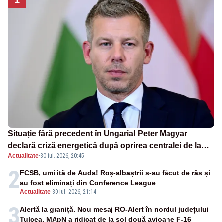
Situație fără precedent în Ungaria! Peter Magyar
declară criză energetică după oprirea centralei de la
Actualitate
·
30 iul. 2026, 20:45
Paks
2
FCSB, umilită de Auda! Roș-albaștrii s-au făcut de râs și
au fost eliminați din Conference League
Actualitate
-
30 iul. 2026, 21:14
3
Alertă la graniță. Nou mesaj RO-Alert în nordul județului
Tulcea. MApN a ridicat de la sol două avioane F-16