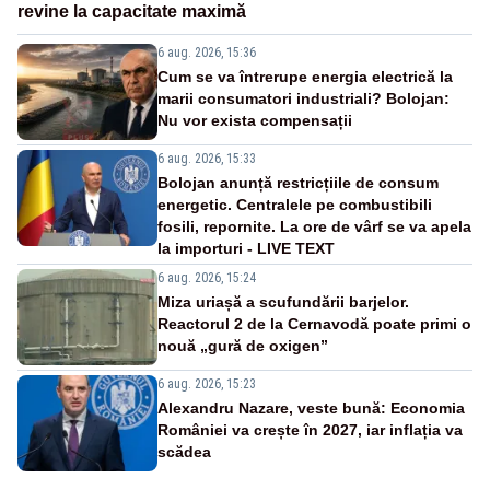
revine la capacitate maximă
6 aug. 2026, 15:36
Cum se va întrerupe energia electrică la
marii consumatori industriali? Bolojan:
Nu vor exista compensații
6 aug. 2026, 15:33
Bolojan anunță restricțiile de consum
energetic. Centralele pe combustibili
fosili, repornite. La ore de vârf se va apela
la importuri - LIVE TEXT
6 aug. 2026, 15:24
Miza uriașă a scufundării barjelor.
Reactorul 2 de la Cernavodă poate primi o
nouă „gură de oxigen”
6 aug. 2026, 15:23
Alexandru Nazare, veste bună: Economia
României va crește în 2027, iar inflația va
scădea