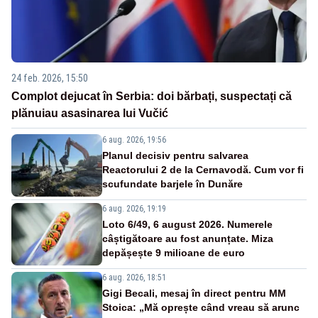
24 feb. 2026, 15:50
Complot dejucat în Serbia: doi bărbați, suspectați că
plănuiau asasinarea lui Vučić
6 aug. 2026, 19:56
Planul decisiv pentru salvarea
Reactorului 2 de la Cernavodă. Cum vor fi
scufundate barjele în Dunăre
6 aug. 2026, 19:19
Loto 6/49, 6 august 2026. Numerele
câștigătoare au fost anunțate. Miza
depășește 9 milioane de euro
6 aug. 2026, 18:51
Gigi Becali, mesaj în direct pentru MM
Stoica: „Mă oprește când vreau să arunc