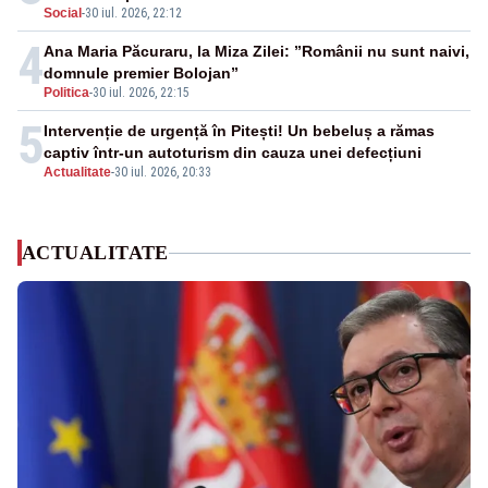
Social
-
30 iul. 2026, 22:12
4
Ana Maria Păcuraru, la Miza Zilei: ”Românii nu sunt naivi,
domnule premier Bolojan”
Politica
-
30 iul. 2026, 22:15
5
Intervenție de urgență în Pitești! Un bebeluș a rămas
captiv într-un autoturism din cauza unei defecțiuni
Actualitate
-
30 iul. 2026, 20:33
ACTUALITATE