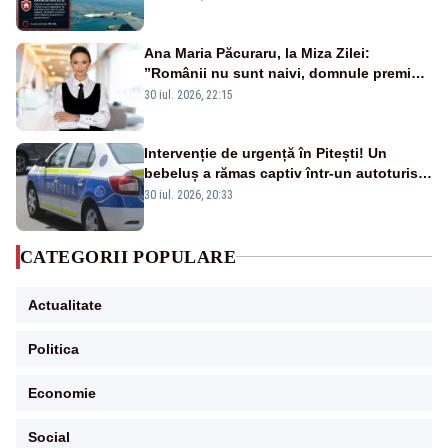
Ana Maria Păcuraru, la Miza Zilei:
”Românii nu sunt naivi, domnule premier
Bolojan”
30 iul. 2026, 22:15
Intervenție de urgență în Pitești! Un
bebeluș a rămas captiv într-un autoturism
din cauza unei defecțiuni
30 iul. 2026, 20:33
CATEGORII POPULARE
Actualitate
Politica
Economie
Social