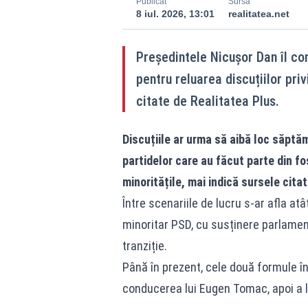
Publicat
Sursă
8 iul. 2026, 13:01
realitatea.net
Președintele Nicușor Dan îI con
pentru reluarea discuțiilor priv
citate de Realitatea Plus.
Discuțiile ar urma să aibă loc săptămân
partidelor care au făcut parte din 
minoritățile, mai indică sursele citat
Între scenariile de lucru s-ar afla atâ
minoritar PSD, cu susținere parlament
tranziție.
Până în prezent, cele două formule î
conducerea lui Eugen Tomac, apoi a l