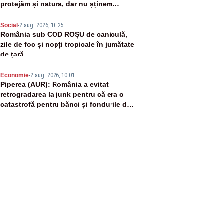
protejăm și natura, dar nu șținem
omaneii în stare permanentă de alertă
4
Social
-
2 aug. 2026, 10:25
România sub COD ROȘU de caniculă,
zile de foc și nopți tropicale în jumătate
de țară
5
Economie
-
2 aug. 2026, 10:01
Piperea (AUR): România a evitat
retrogradarea la junk pentru că era o
catastrofă pentru bănci și fondurile de
pensii