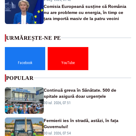
Comisia Europeană susține că România
nu are probleme cu energia, în timp ce
țara importă masiv de la patru vecini
URMĂREȘTE-NE PE
Facebook
YouTube
POPULAR
Continuă greva în Sănătate. 500 de
spitale asigură doar urgențele
30 iul. 2026, 07:51
Fermierii ies în stradă, astăzi, în fața
Guvernului!
30 iul. 2026, 07:54