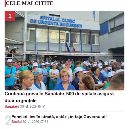
CELE MAI CITITE
1
Continuă greva în Sănătate. 500 de spitale asigură
doar urgențele
Sanatate
·
30 iul. 2026, 07:51
2
Fermierii ies în stradă, astăzi, în fața Guvernului!
Social
-
30 iul. 2026, 07:54