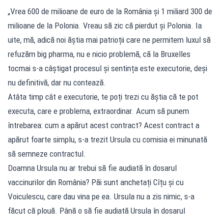
„Vrea 600 de milioane de euro de la România și 1 miliard 300 de
milioane de la Polonia. Vreau să zic că pierdut și Polonia. Ia
uite, mă, adică noi ăștia mai patrioții care ne permitem luxul să
refuzăm big pharma, nu e nicio problemă, că la Bruxelles
tocmai s-a câștigat procesul și sentința este executorie, deși
nu definitivă, dar nu contează.
Atâta timp cât e executorie, te poți trezi cu ăștia că te pot
executa, care e problema, extraordinar. Acum să punem
întrebarea: cum a apărut acest contract? Acest contract a
apărut foarte simplu, s-a trezit Ursula cu comisia ei minunată
să semneze contractul.
Doamna Ursula nu ar trebui să fie audiată în dosarul
vaccinurilor din România? Păi sunt anchetați Cîțu și cu
Voiculescu, care dau vina pe ea. Ursula nu a zis nimic, s-a
făcut că plouă. Până o să fie audiată Ursula în dosarul