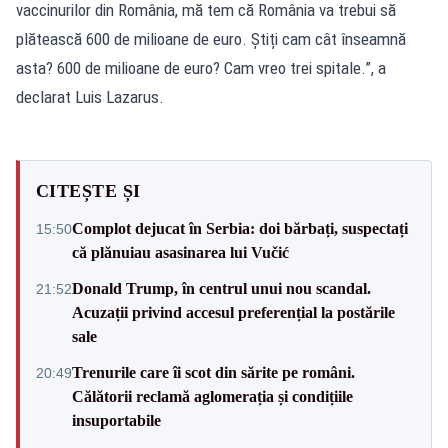
vaccinurilor din România, mă tem că România va trebui să
plătească 600 de milioane de euro. Știți cam cât înseamnă
asta? 600 de milioane de euro? Cam vreo trei spitale.”, a
declarat Luis Lazarus.
CITEȘTE ȘI
Complot dejucat în Serbia: doi bărbați, suspectați
15:50
că plănuiau asasinarea lui Vučić
Donald Trump, în centrul unui nou scandal.
21:52
Acuzații privind accesul preferențial la postările
sale
Trenurile care îi scot din sărite pe români.
20:49
Călătorii reclamă aglomerația și condițiile
insuportabile