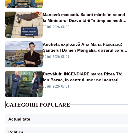
Manevră mascată. Salarii mărite în secret
la Ministerul Dezvoltării în timp ce medicii
ies în stradă
30 iul. 2026, 08:00
Ancheta explozivă Ana Maria Păcuraru:
Șantierul Damen Mangalia, dosarul care
scufundă apărarea României
30 iul. 2026, 08:09
Dezvăluiri INCENDIARE marca Rizea TV:
Ion Bazac, în centrul unor noi acuzații
publice
30 iul. 2026, 07:51
CATEGORII POPULARE
Actualitate
Politica