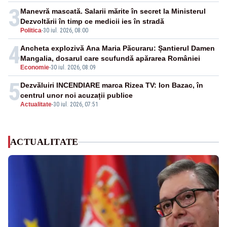
3
Manevră mascată. Salarii mărite în secret la Ministerul
Dezvoltării în timp ce medicii ies în stradă
Politica
-
30 iul. 2026, 08:00
4
Ancheta explozivă Ana Maria Păcuraru: Șantierul Damen
Mangalia, dosarul care scufundă apărarea României
Economie
-
30 iul. 2026, 08:09
5
Dezvăluiri INCENDIARE marca Rizea TV: Ion Bazac, în
centrul unor noi acuzații publice
Actualitate
-
30 iul. 2026, 07:51
ACTUALITATE