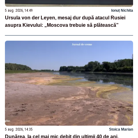
5 aug. 2026, 14:49
Ionuț Nichita
Ursula von der Leyen, mesaj dur după atacul Rusiei
asupra Kievului: „Moscova trebuie să plătească”
5 aug. 2026, 14:35
Stoica Marian
Dunărea, la cel mai mic debit din ultimii 40 de ani.