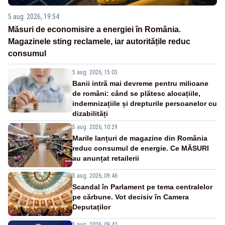
5 aug. 2026, 19:54
Măsuri de economisire a energiei în România.
Magazinele sting reclamele, iar autoritățile reduc
consumul
5 aug. 2026, 15:03
Banii intră mai devreme pentru milioane
de români: când se plătesc alocațiile,
indemnizațiile și drepturile persoanelor cu
dizabilități
5 aug. 2026, 10:29
Marile lanțuri de magazine din România
reduc consumul de energie. Ce MĂSURI
au anunțat retailerii
5 aug. 2026, 09:46
Scandal în Parlament pe tema centralelor
pe cărbune. Vot decisiv în Camera
Deputaților
5 aug. 2026, 09:42