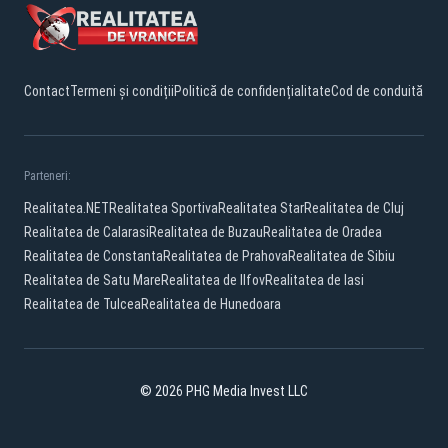
Contact
Termeni și condiții
Politică de confidențialitate
Cod de conduită
Parteneri:
Realitatea.NET
Realitatea Sportiva
Realitatea Star
Realitatea de Cluj
Realitatea de Calarasi
Realitatea de Buzau
Realitatea de Oradea
Realitatea de Constanta
Realitatea de Prahova
Realitatea de Sibiu
Realitatea de Satu Mare
Realitatea de Ilfov
Realitatea de Iasi
Realitatea de Tulcea
Realitatea de Hunedoara
© 2026 PHG Media Invest LLC
Facebook
YouTube