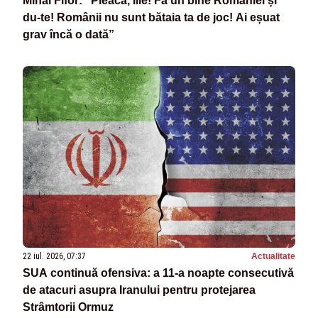
Mihai Fifor: ”Pleacă, Ilie! Fă un bine României și
du-te! Românii nu sunt bătaia ta de joc! Ai eșuat
grav încă o dată”
22 iul. 2026, 07:37
Actualitate
SUA continuă ofensiva: a 11-a noapte consecutivă
de atacuri asupra Iranului pentru protejarea
Strâmtorii Ormuz