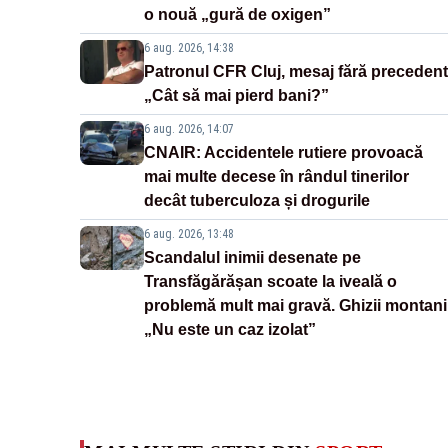
o nouă „gură de oxigen”
6 aug. 2026, 14:38
Patronul CFR Cluj, mesaj fără precedent
„Cât să mai pierd bani?”
6 aug. 2026, 14:07
CNAIR: Accidentele rutiere provoacă
mai multe decese în rândul tinerilor
decât tuberculoza și drogurile
6 aug. 2026, 13:48
Scandalul inimii desenate pe
Transfăgărășan scoate la iveală o
problemă mult mai gravă. Ghizii montani
„Nu este un caz izolat”