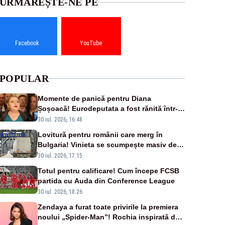
URMĂREȘTE-NE PE
Facebook
YouTube
POPULAR
Momente de panică pentru Diana
Șoșoacă! Eurodeputata a fost rănită într-
un accident rutier
30 iul. 2026, 16:48
Lovitură pentru românii care merg în
Bulgaria! Vinieta se scumpește masiv de la
1 august
30 iul. 2026, 17:15
Totul pentru calificare! Cum începe FCSB
partida cu Auda din Conference League
30 iul. 2026, 18:26
Zendaya a furat toate privirile la premiera
noului „Spider-Man”! Rochia inspirată de