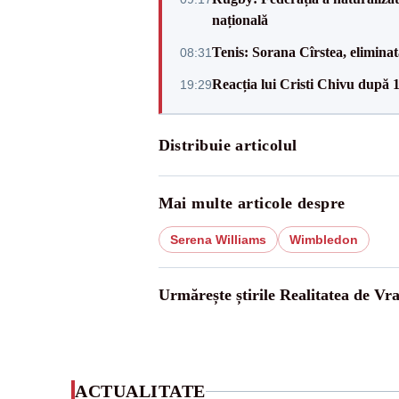
națională
Tenis: Sorana Cîrstea, elimina
08:31
Reacția lui Cristi Chivu după 
19:29
Distribuie articolul
Mai multe articole despre
Serena Williams
Wimbledon
Urmărește știrile Realitatea de Vr
ACTUALITATE