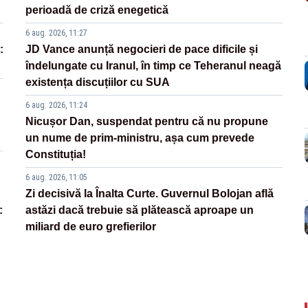
perioadă de criză enegetică
6 aug. 2026, 11:27
:
JD Vance anunță negocieri de pace dificile și
îndelungate cu Iranul, în timp ce Teheranul neagă
existența discuțiilor cu SUA
6 aug. 2026, 11:24
Nicușor Dan, suspendat pentru că nu propune
un nume de prim-ministru, așa cum prevede
Constituția!
6 aug. 2026, 11:05
Zi decisivă la Înalta Curte. Guvernul Bolojan află
:
astăzi dacă trebuie să plătească aproape un
miliard de euro grefierilor