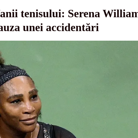
nii tenisului: Serena William
uza unei accidentări