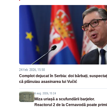
24 feb. 2026, 15:50
Complot dejucat în Serbia: doi bărbați, suspectaț
că plănuiau asasinarea lui Vučić
6 aug. 2026, 15:24
Miza uriașă a scufundării barjelor.
Reactorul 2 de la Cernavodă poate primi