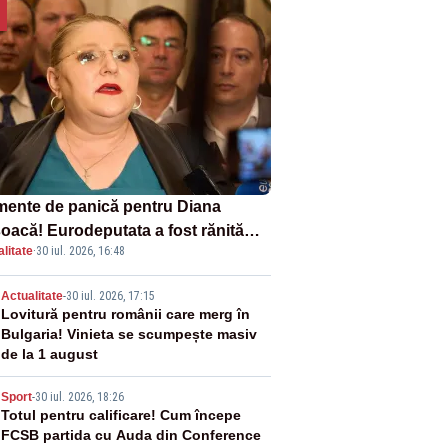
ente de panică pentru Diana
oacă! Eurodeputata a fost rănită
litate
·
30 iul. 2026, 16:48
-un accident rutier
2
Actualitate
-
30 iul. 2026, 17:15
Lovitură pentru românii care merg în
Bulgaria! Vinieta se scumpește masiv
de la 1 august
3
Sport
-
30 iul. 2026, 18:26
Totul pentru calificare! Cum începe
FCSB partida cu Auda din Conference