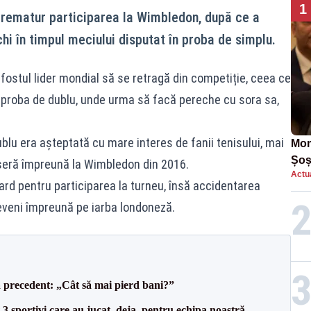
1
prematur participarea la Wimbledon, după ce a
hi în timpul meciului disputat în proba de simplu.
fostul lider mondial să se retragă din competiție, ceea ce
 proba de dublu, unde urma să facă pereche cu sora sa,
blu era așteptată cu mare interes de fanii tenisului, mai
Mom
Șoș
seră împreună la Wimbledon din 2016.
Actua
într
ard pentru participarea la turneu, însă accidentarea
reveni împreună pe iarba londoneză.
 precedent: „Cât să mai pierd bani?”
3 sportivi care au jucat, deja, pentru echipa noastră