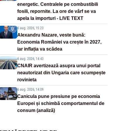
energetic. Centralele pe combustibili
fosili, repornite. La ore de vârf se va
apela la importuri - LIVE TEXT
6 aug. 2026, 15:23
Alexandru Nazare, veste bună:
Economia României va crește în 2027,
iar inflația va scădea
6 aug. 2026, 14:43
CNAIR avertizează asupra unui portal
neautorizat din Ungaria care scumpește
rovinieta
6 aug. 2026, 14:09
Canicula pune presiune pe economia
Europei și schimbă comportamentul de
consum (analiză)