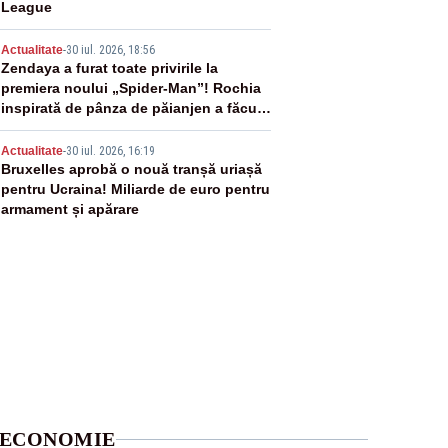
League
4
Actualitate
-
30 iul. 2026, 18:56
Zendaya a furat toate privirile la
premiera noului „Spider-Man”! Rochia
inspirată de pânza de păianjen a făcut
senzație
5
Actualitate
-
30 iul. 2026, 16:19
Bruxelles aprobă o nouă tranșă uriașă
pentru Ucraina! Miliarde de euro pentru
armament și apărare
ECONOMIE