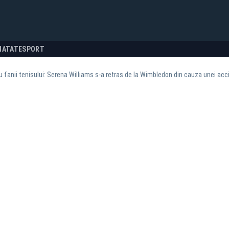
NATATE
SPORT
u fanii tenisului: Serena Williams s-a retras de la Wimbledon din cauza unei acc