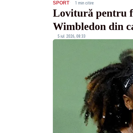
·
SPORT
1 min citire
Lovitură pentru fa
Wimbledon din ca
5 iul. 2026, 08:33