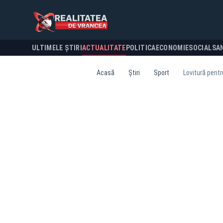
ULTIMELE ȘTIRI
ACTUALITATE
POLITICA
ECONOMIE
SOCIAL
SA
Acasă
Știri
Sport
Lovitură pentr