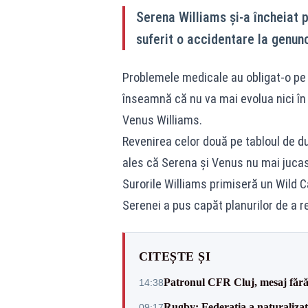
Serena Williams și-a încheiat 
suferit o accidentare la genunc
Problemele medicale au obligat-o pe 
înseamnă că nu va mai evolua nici în
Venus Williams.
Revenirea celor două pe tabloul de du
ales că Serena și Venus nu mai juca
Surorile Williams primiseră un Wild C
Serenei a pus capăt planurilor de a 
CITEȘTE ȘI
Patronul CFR Cluj, mesaj fără
14:38
Rugby: Federația a naturalizat 
09:17