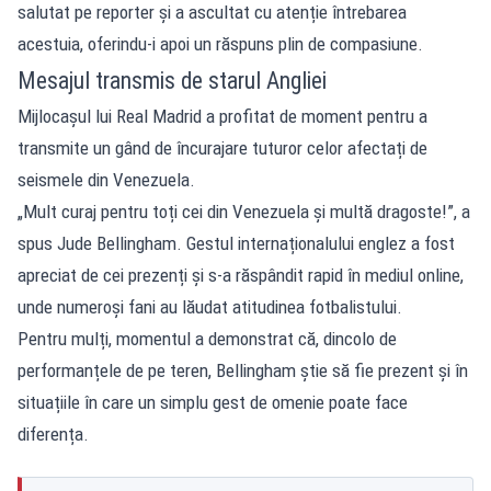
salutat pe reporter și a ascultat cu atenție întrebarea
acestuia, oferindu-i apoi un răspuns plin de compasiune.
Mesajul transmis de starul Angliei
Mijlocașul lui Real Madrid a profitat de moment pentru a
transmite un gând de încurajare tuturor celor afectați de
seismele din Venezuela.
„Mult curaj pentru toți cei din Venezuela și multă dragoste!”, a
spus Jude Bellingham. Gestul internaționalului englez a fost
apreciat de cei prezenți și s-a răspândit rapid în mediul online,
unde numeroși fani au lăudat atitudinea fotbalistului.
Pentru mulți, momentul a demonstrat că, dincolo de
performanțele de pe teren, Bellingham știe să fie prezent și în
situațiile în care un simplu gest de omenie poate face
diferența.