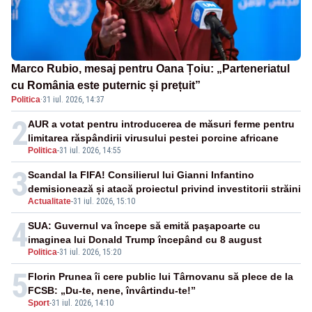
Marco Rubio, mesaj pentru Oana Țoiu: „Parteneriatul
cu România este puternic și prețuit”
Politica
·
31 iul. 2026, 14:37
2
AUR a votat pentru introducerea de măsuri ferme pentru
limitarea răspândirii virusului pestei porcine africane
Politica
-
31 iul. 2026, 14:55
3
Scandal la FIFA! Consilierul lui Gianni Infantino
demisionează și atacă proiectul privind investitorii străini
Actualitate
-
31 iul. 2026, 15:10
4
SUA: Guvernul va începe să emită paşapoarte cu
imaginea lui Donald Trump începând cu 8 august
Politica
-
31 iul. 2026, 15:20
5
Florin Prunea îi cere public lui Târnovanu să plece de la
FCSB: „Du-te, nene, învârtindu-te!”
Sport
-
31 iul. 2026, 14:10