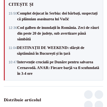
CITEȘTE ȘI
Complot dejucat în Serbia: doi bărbați, suspectați
15:50
că plănuiau asasinarea lui Vučić
Cod galben de inundații în România. Zeci de râuri
12:36
din peste 20 de județe, sub avertizare până
sâmbătă
DESTINAȚII DE WEEKEND: sfârșit de
11:04
săptămână în București și în țară
Intervenție crucială pe Dunăre pentru salvarea
10:47
Cernavodă. ANAR: Fiecare barjă va fi scufundată
în 3-4 ore
Distribuie articolul