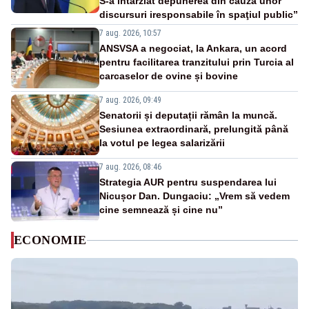
S-a întârziat depunerea din cauza unor
discursuri iresponsabile în spaţiul public”
7 aug. 2026, 10:57
ANSVSA a negociat, la Ankara, un acord
pentru facilitarea tranzitului prin Turcia al
carcaselor de ovine și bovine
7 aug. 2026, 09:49
Senatorii și deputații rămân la muncă.
Sesiunea extraordinară, prelungită până
la votul pe legea salarizării
7 aug. 2026, 08:46
Strategia AUR pentru suspendarea lui
Nicușor Dan. Dungaciu: „Vrem să vedem
cine semnează și cine nu”
ECONOMIE