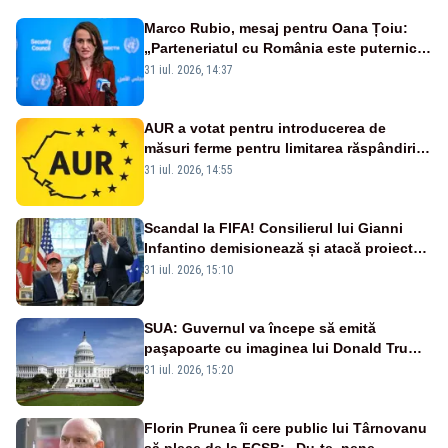
Marco Rubio, mesaj pentru Oana Țoiu:
„Parteneriatul cu România este puternic
și prețuit”
31 iul. 2026, 14:37
AUR a votat pentru introducerea de
măsuri ferme pentru limitarea răspândirii
virusului pestei porcine africane
31 iul. 2026, 14:55
Scandal la FIFA! Consilierul lui Gianni
Infantino demisionează și atacă proiectul
privind investitorii străini
31 iul. 2026, 15:10
SUA: Guvernul va începe să emită
paşapoarte cu imaginea lui Donald Trump
începând cu 8 august
31 iul. 2026, 15:20
Florin Prunea îi cere public lui Târnovanu
să plece de la FCSB: „Du-te, nene,