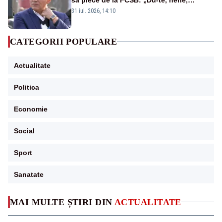
învârtindu-te!”
31 iul. 2026, 14:10
CATEGORII POPULARE
Actualitate
Politica
Economie
Social
Sport
Sanatate
MAI MULTE ȘTIRI DIN
ACTUALITATE