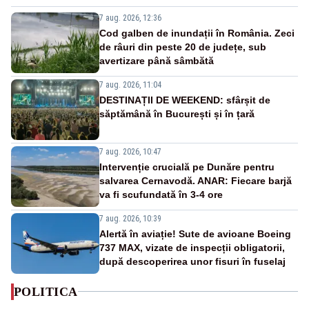
7 aug. 2026, 12:36
Cod galben de inundații în România. Zeci
de râuri din peste 20 de județe, sub
avertizare până sâmbătă
7 aug. 2026, 11:04
DESTINAȚII DE WEEKEND: sfârșit de
săptămână în București și în țară
7 aug. 2026, 10:47
Intervenție crucială pe Dunăre pentru
salvarea Cernavodă. ANAR: Fiecare barjă
va fi scufundată în 3-4 ore
7 aug. 2026, 10:39
Alertă în aviație! Sute de avioane Boeing
737 MAX, vizate de inspecții obligatorii,
după descoperirea unor fisuri în fuselaj
POLITICA