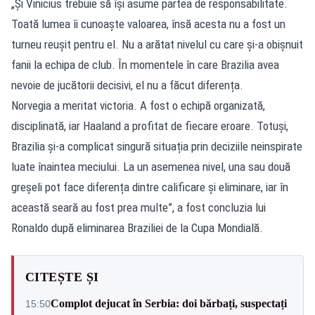
„Și Vinicius trebuie să își asume partea de responsabilitate.
Toată lumea îi cunoaște valoarea, însă acesta nu a fost un
turneu reușit pentru el. Nu a arătat nivelul cu care și-a obișnuit
fanii la echipa de club. În momentele în care Brazilia avea
nevoie de jucătorii decisivi, el nu a făcut diferența.
Norvegia a meritat victoria. A fost o echipă organizată,
disciplinată, iar Haaland a profitat de fiecare eroare. Totuși,
Brazilia și-a complicat singură situația prin deciziile neinspirate
luate înaintea meciului. La un asemenea nivel, una sau două
greșeli pot face diferența dintre calificare și eliminare, iar în
această seară au fost prea multe”, a fost concluzia lui
Ronaldo după eliminarea Braziliei de la Cupa Mondială.
CITEȘTE ȘI
Complot dejucat în Serbia: doi bărbați, suspectați
15:50