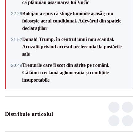
că plănuiau asasinarea lui Vučić
Bolojan a spus că stinge luminile acasă și nu
22:29
folosește aerul condiționat. Adevărul din spatele
declarațiilor
Donald Trump, în centrul unui nou scandal.
21:52
Acuzații privind accesul preferențial la postările
sale
Trenurile care îi scot din sărite pe români.
20:49
Călătorii reclamă aglomerația și condițiile
insuportabile
Distribuie articolul