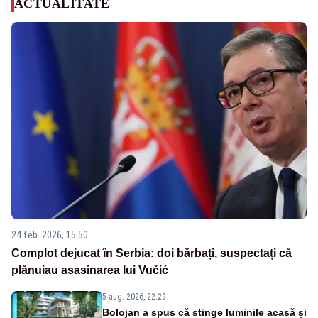
ACTUALITATE
24 feb. 2026, 15:50
Complot dejucat în Serbia: doi bărbați, suspectați că
plănuiau asasinarea lui Vučić
5 aug. 2026, 22:29
Bolojan a spus că stinge luminile acasă și