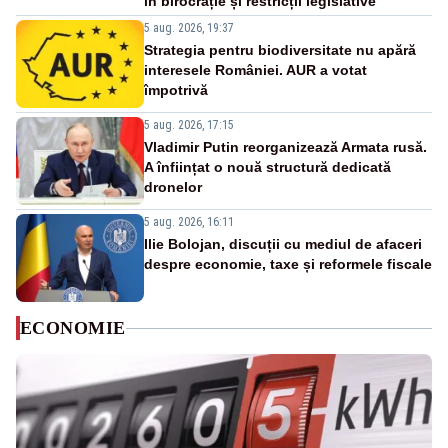
în birocrație și restricții legislative
5 aug. 2026, 19:37
Strategia pentru biodiversitate nu apără
interesele României. AUR a votat
împotrivă
5 aug. 2026, 17:15
Vladimir Putin reorganizează Armata rusă.
A înființat o nouă structură dedicată
dronelor
5 aug. 2026, 16:11
Ilie Bolojan, discuții cu mediul de afaceri
despre economie, taxe și reformele fiscale
ECONOMIE