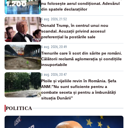
nu folosește aerul condiționat. Adevărul
din spatele declarațiilor
5 aug. 2026, 21:52
Donald Trump, în centrul unui nou
scandal. Acuzații privind accesul
preferențial la postările sale
5 aug. 2026, 20:49
Trenurile care îi scot din sărite pe români.
Călătorii reclamă aglomerația și condițiile
insuportabile
5 aug. 2026, 20:47
Ploile și vijeliile revin în România. Șefa
ANM:”Nu sunt suficiente pentru a
combate seceta și pentru a îmbunătăți
situația Dunării”
POLITICA