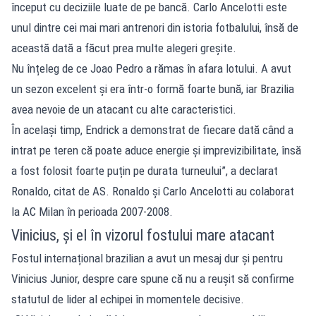
început cu deciziile luate de pe bancă. Carlo Ancelotti este
unul dintre cei mai mari antrenori din istoria fotbalului, însă de
această dată a făcut prea multe alegeri greșite.
Nu înțeleg de ce Joao Pedro a rămas în afara lotului. A avut
un sezon excelent și era într-o formă foarte bună, iar Brazilia
avea nevoie de un atacant cu alte caracteristici.
În același timp, Endrick a demonstrat de fiecare dată când a
intrat pe teren că poate aduce energie și imprevizibilitate, însă
a fost folosit foarte puțin pe durata turneului”, a declarat
Ronaldo, citat de AS. Ronaldo și Carlo Ancelotti au colaborat
la AC Milan în perioada 2007-2008.
Vinicius, și el în vizorul fostului mare atacant
Fostul internațional brazilian a avut un mesaj dur și pentru
Vinicius Junior, despre care spune că nu a reușit să confirme
statutul de lider al echipei în momentele decisive.