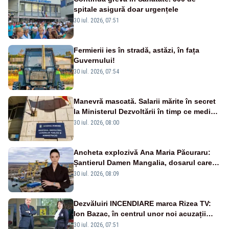
spitale asigură doar urgențele
30 iul. 2026, 07:51
Fermierii ies în stradă, astăzi, în fața
Guvernului!
30 iul. 2026, 07:54
Manevră mascată. Salarii mărite în secret
la Ministerul Dezvoltării în timp ce medicii
ies în stradă
30 iul. 2026, 08:00
Ancheta explozivă Ana Maria Păcuraru:
Șantierul Damen Mangalia, dosarul care
scufundă apărarea României
30 iul. 2026, 08:09
Dezvăluiri INCENDIARE marca Rizea TV:
Ion Bazac, în centrul unor noi acuzații
publice
30 iul. 2026, 07:51