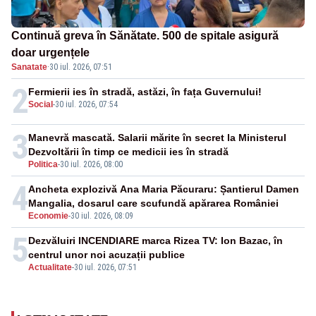
Continuă greva în Sănătate. 500 de spitale asigură
doar urgențele
Sanatate
·
30 iul. 2026, 07:51
2
Fermierii ies în stradă, astăzi, în fața Guvernului!
Social
-
30 iul. 2026, 07:54
3
Manevră mascată. Salarii mărite în secret la Ministerul
Dezvoltării în timp ce medicii ies în stradă
Politica
-
30 iul. 2026, 08:00
4
Ancheta explozivă Ana Maria Păcuraru: Șantierul Damen
Mangalia, dosarul care scufundă apărarea României
Economie
-
30 iul. 2026, 08:09
5
Dezvăluiri INCENDIARE marca Rizea TV: Ion Bazac, în
centrul unor noi acuzații publice
Actualitate
-
30 iul. 2026, 07:51