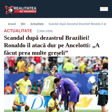
Acasă
Știri
Actualitate
Scandal după dezastrul Braziliei! Ronaldo îl atacă dur pe Ancelotti: „A făcut prea multe greșeli”
·
ACTUALITATE
2 min citire
Scandal după dezastrul Braziliei!
Ronaldo îl atacă dur pe Ancelotti: „A
făcut prea multe greșeli”