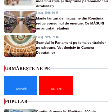
indemnizațiile și drepturile persoanelor cu
dizabilități
5 aug. 2026, 10:29
Marile lanțuri de magazine din România
reduc consumul de energie. Ce MĂSURI
au anunțat retailerii
5 aug. 2026, 09:46
Scandal în Parlament pe tema centralelor
pe cărbune. Vot decisiv în Camera
Deputaților
URMĂREȘTE-NE PE
Facebook
YouTube
POPULAR
Continuă greva în Sănătate. 500 de