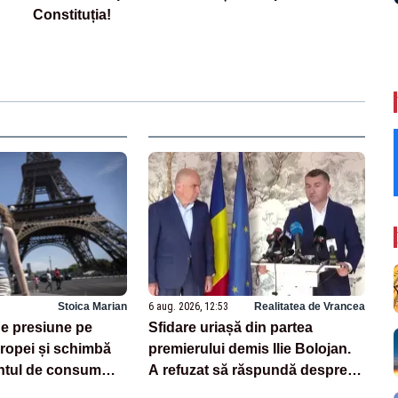
Constituția!
Stoica Marian
6 aug. 2026, 12:53
Realitatea de Vrancea
e presiune pe
Sfidare uriașă din partea
opei și schimbă
premierului demis Ilie Bolojan.
tul de consum
A refuzat să răspundă despre
centralele pe cărbune