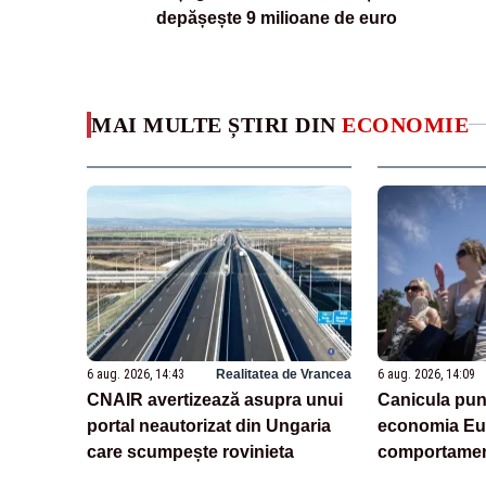
depășește 9 milioane de euro
MAI MULTE ȘTIRI DIN
ECONOMIE
6 aug. 2026, 14:43
Realitatea de Vrancea
6 aug. 2026, 14:09
CNAIR avertizează asupra unui
Canicula pun
portal neautorizat din Ungaria
economia Eur
care scumpește rovinieta
comportamen
(analiză)