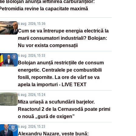
Ilie Bolojan anunță ieftinirea carburanților:
Petromidia revine la capacitate maximă
6 aug. 2026, 15:36
Cum se va întrerupe energia electrică la
marii consumatori industriali? Bolojan:
Nu vor exista compensații
6 aug. 2026, 15:33
Bolojan anunță restricțiile de consum
energetic. Centralele pe combustibili
fosili, repornite. La ore de vârf se va
apela la importuri - LIVE TEXT
6 aug. 2026, 15:24
Miza uriașă a scufundării barjelor.
Reactorul 2 de la Cernavodă poate primi
o nouă „gură de oxigen”
6 aug. 2026, 15:23
Alexandru Nazare, veste bună: