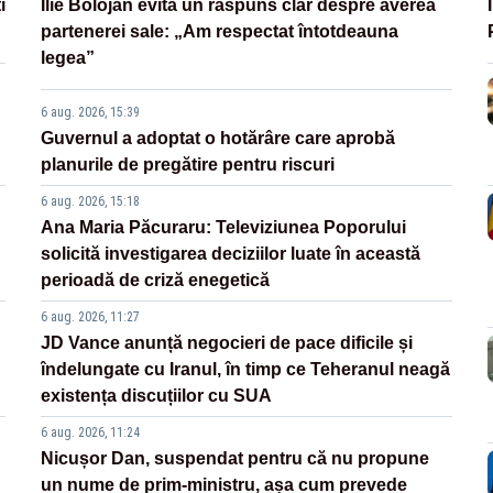
i
Ilie Bolojan evită un răspuns clar despre averea
partenerei sale: „Am respectat întotdeauna
legea”
6 aug. 2026, 15:39
Guvernul a adoptat o hotărâre care aprobă
planurile de pregătire pentru riscuri
6 aug. 2026, 15:18
Ana Maria Păcuraru: Televiziunea Poporului
solicită investigarea deciziilor luate în această
perioadă de criză enegetică
6 aug. 2026, 11:27
JD Vance anunță negocieri de pace dificile și
îndelungate cu Iranul, în timp ce Teheranul neagă
existența discuțiilor cu SUA
6 aug. 2026, 11:24
Nicușor Dan, suspendat pentru că nu propune
un nume de prim-ministru, așa cum prevede