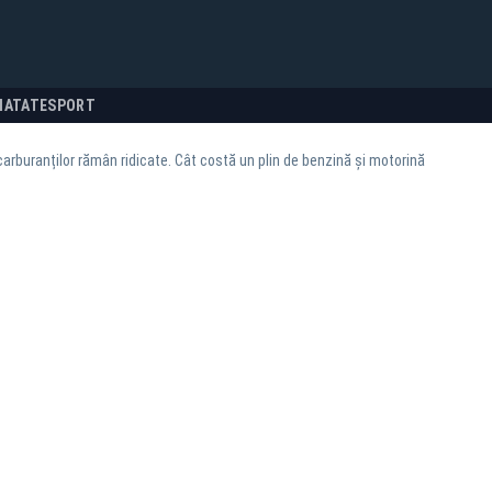
NATATE
SPORT
carburanților rămân ridicate. Cât costă un plin de benzină și motorină