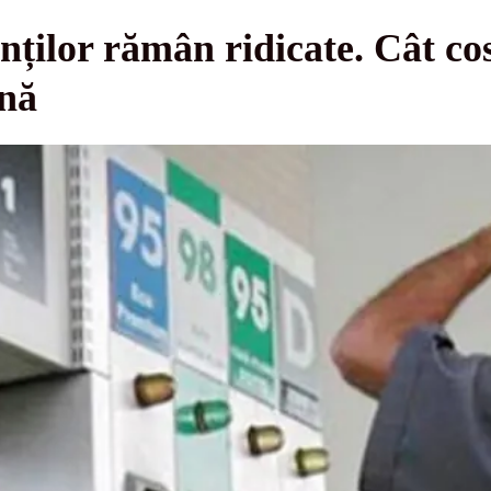
nților rămân ridicate. Cât cos
ină