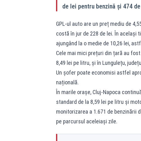
de lei pentru benzină și 474 de
GPL-ul auto are un preț mediu de 4,55 l
costă în jur de 228 de lei. În același
ajungând la o medie de 10,26 lei, astfe
Cele mai mici prețuri din țară au fos
8,49 lei pe litru, și în Lungulețu, jud
Un șofer poate economisi astfel aproxi
națională.
În marile orașe, Cluj-Napoca continuă
standard de la 8,59 lei pe litru și moto
monitorizarea a 1.671 de benzinării di
pe parcursul aceleiași zile.