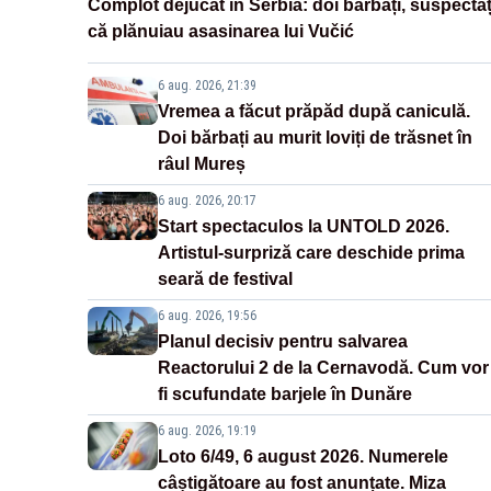
Complot dejucat în Serbia: doi bărbați, suspectaț
că plănuiau asasinarea lui Vučić
6 aug. 2026, 21:39
Vremea a făcut prăpăd după caniculă.
Doi bărbați au murit loviți de trăsnet în
râul Mureș
6 aug. 2026, 20:17
Start spectaculos la UNTOLD 2026.
Artistul-surpriză care deschide prima
seară de festival
6 aug. 2026, 19:56
Planul decisiv pentru salvarea
Reactorului 2 de la Cernavodă. Cum vor
fi scufundate barjele în Dunăre
6 aug. 2026, 19:19
Loto 6/49, 6 august 2026. Numerele
câștigătoare au fost anunțate. Miza