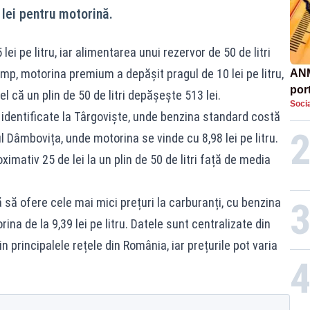
 lei pentru motorină.
ei pe litru, iar alimentarea unui rezervor de 50 de litri
 timp, motorina premium a depășit pragul de 10 lei pe litru,
ANM
por
l că un plin de 50 de litri depășește 513 lei.
Socia
urcă
t identificate la Târgoviște, unde benzina standard costă
dev
ețul Dâmbovița, unde motorina se vinde cu 8,98 lei pe litru.
mativ 25 de lei la un plin de 50 de litri față de media
 să ofere cele mai mici prețuri la carburanți, cu benzina
rina de la 9,39 lei pe litru. Datele sunt centralizate din
n principalele rețele din România, iar prețurile pot varia