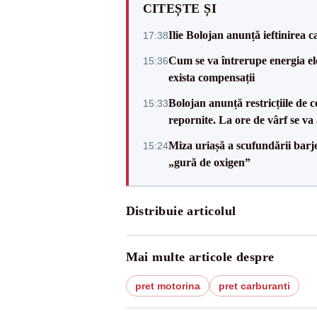
CITEȘTE ȘI
Ilie Bolojan anunță ieftinirea 
17:38
Cum se va întrerupe energia el
15:36
exista compensații
Bolojan anunță restricțiile de c
15:33
repornite. La ore de vârf se v
Miza uriașă a scufundării barj
15:24
„gură de oxigen”
Distribuie articolul
Mai multe articole despre
pret motorina
pret carburanti