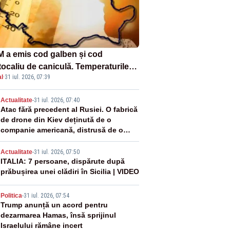
 a emis cod galben și cod
tocaliu de caniculă. Temperaturile
l
·
31 iul. 2026, 07:39
 până la 38 de grade, iar nopțile
in tropicale
2
Actualitate
-
31 iul. 2026, 07:40
Atac fără precedent al Rusiei. O fabrică
de drone din Kiev deținută de o
companie americană, distrusă de o
rachetă rusească
3
Actualitate
-
31 iul. 2026, 07:50
ITALIA: 7 persoane, dispărute după
prăbușirea unei clădiri în Sicilia | VIDEO
4
Politica
-
31 iul. 2026, 07:54
Trump anunță un acord pentru
dezarmarea Hamas, însă sprijinul
Israelului rămâne incert