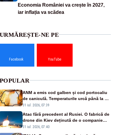
Economia României va crește în 2027,
iar inflația va scădea
URMĂREȘTE-NE PE
Facebook
YouTube
POPULAR
ANM a emis cod galben și cod portocaliu
de caniculă. Temperaturile urcă până la 38
de grade, iar nopțile devin tropicale
31 iul. 2026, 07:39
Atac fără precedent al Rusiei. O fabrică de
drone din Kiev deținută de o companie
americană, distrusă de o rachetă rusească
31 iul. 2026, 07:40