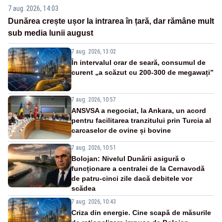
7 aug. 2026, 14:03
Dunărea crește ușor la intrarea în țară, dar rămâne mult
sub media lunii august
7 aug. 2026, 13:02
În intervalul orar de seară, consumul de
curent „a scăzut cu 200-300 de megawați”
7 aug. 2026, 10:57
ANSVSA a negociat, la Ankara, un acord
pentru facilitarea tranzitului prin Turcia al
carcaselor de ovine și bovine
7 aug. 2026, 10:51
Bolojan: Nivelul Dunării asigură o
funcționare a centralei de la Cernavodă
de patru-cinci zile dacă debitele vor
scădea
7 aug. 2026, 10:43
Criza din energie. Cine scapă de măsurile