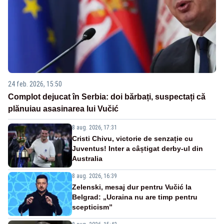
24 feb. 2026, 15:50
Complot dejucat în Serbia: doi bărbați, suspectați că
plănuiau asasinarea lui Vučić
8 aug. 2026, 17:31
Cristi Chivu, victorie de senzație cu
Juventus! Inter a câștigat derby-ul din
Australia
8 aug. 2026, 16:39
Zelenski, mesaj dur pentru Vučić la
Belgrad: „Ucraina nu are timp pentru
scepticism”