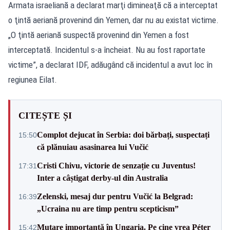
Armata israeliană a declarat marţi dimineaţă că a interceptat
o ţintă aeriană provenind din Yemen, dar nu au existat victime.
„O ţintă aeriană suspectă provenind din Yemen a fost
interceptată. Incidentul s-a încheiat. Nu au fost raportate
victime”, a declarat IDF, adăugând că incidentul a avut loc în
regiunea Eilat.
CITEȘTE ȘI
Complot dejucat în Serbia: doi bărbați, suspectați
15:50
că plănuiau asasinarea lui Vučić
Cristi Chivu, victorie de senzație cu Juventus!
17:31
Inter a câștigat derby-ul din Australia
Zelenski, mesaj dur pentru Vučić la Belgrad:
16:39
„Ucraina nu are timp pentru scepticism”
Mutare importantă în Ungaria. Pe cine vrea Péter
15:42