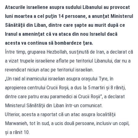
Atacurile israeliene asupra sudului Libanului au provocat
luni moartea a cel puţin 14 persoane, a anunţat Ministerul
Sănătăţii din Liban, dintre care şapte au murit după ce
Iranul a ameninţat că va ataca din nou Israelul dacă
acesta va continua să bombardeze ţara.
Între timp, gruparea Hezbollah, susţinută de Iran, a declarat că
a vizat trupele israeliene aflate pe teritoriul Libanului, dar nu a
revendicat niciun atac pe teritoriul israelian.
„Un raid al inamicului israelian asupra oraşului Tyre, în
apropierea centrului Crucii Roşii, a dus la 5 martiri şi 8 răniţi,
dintre care patru erau paramedici ai Crucii Roşii”, a declarat
Ministerul Sănătăţii din Liban într-un comunicat.
Ulterior, acesta a raportat că un atac asupra localităţii
Marwanieh, tot în sud, a ucis două persoane, inclusiv un copil,
şi a rănit 10.