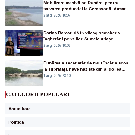
Mobilizare masivă pe Dunăre, pentru
salvarea producției la Cernavodă. Armata
va detona o stâncă și va devia apa
2 aug. 2026, 10:07
fluviului - IMAGINI AERIENE
Dorina Barcari dă în vileag șmecheria
înghețării pensiilor. Sumele uriașe
pierdute de fiecare român
2 aug. 2026, 10:09
Dunărea a secat atât de mult încât a scos
la suprafață nave naziste din al doilea
război mondial
1 aug. 2026, 23:10
CATEGORII POPULARE
Actualitate
Politica