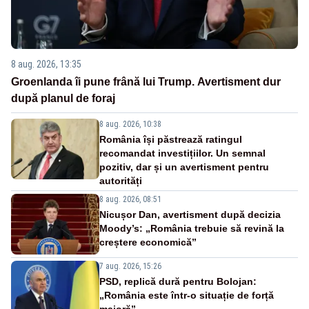
8 aug. 2026, 13:35
Groenlanda îi pune frână lui Trump. Avertisment dur
după planul de foraj
8 aug. 2026, 10:38
România își păstrează ratingul
recomandat investițiilor. Un semnal
pozitiv, dar și un avertisment pentru
autorități
8 aug. 2026, 08:51
Nicușor Dan, avertisment după decizia
Moody’s: „România trebuie să revină la
creștere economică”
7 aug. 2026, 15:26
PSD, replică dură pentru Bolojan:
„România este într-o situație de forță