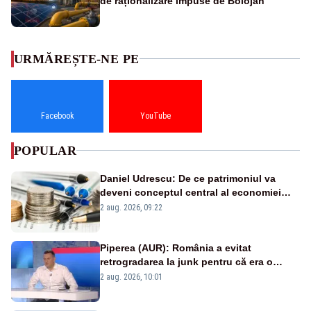
de raționalizare impuse de Bolojan
URMĂREȘTE-NE PE
Facebook
YouTube
POPULAR
Daniel Udrescu: De ce patrimoniul va
deveni conceptul central al economiei
viitoare?
2 aug. 2026, 09:22
Piperea (AUR): România a evitat
retrogradarea la junk pentru că era o
catastrofă pentru bănci și fondurile de
2 aug. 2026, 10:01
pensii