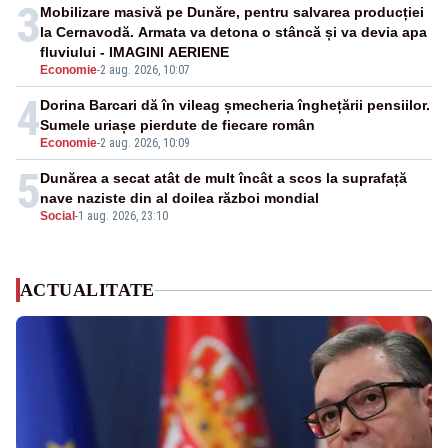
3
Mobilizare masivă pe Dunăre, pentru salvarea producției
la Cernavodă. Armata va detona o stâncă și va devia apa
fluviului - IMAGINI AERIENE
Economie
-
2 aug. 2026, 10:07
4
Dorina Barcari dă în vileag șmecheria înghețării pensiilor.
Sumele uriașe pierdute de fiecare român
Economie
-
2 aug. 2026, 10:09
5
Dunărea a secat atât de mult încât a scos la suprafață
nave naziste din al doilea război mondial
Social
-
1 aug. 2026, 23:10
ACTUALITATE