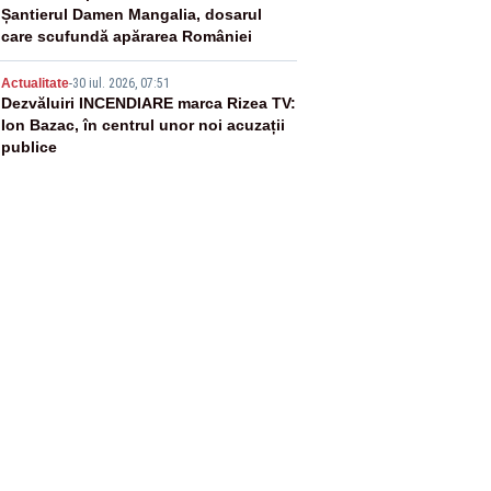
Șantierul Damen Mangalia, dosarul
care scufundă apărarea României
5
Actualitate
-
30 iul. 2026, 07:51
Dezvăluiri INCENDIARE marca Rizea TV:
Ion Bazac, în centrul unor noi acuzații
publice