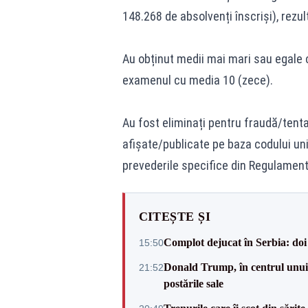
148.268 de absolvenți înscriși), rezul
Au obținut medii mai mari sau egale c
examenul cu media 10 (zece).
Au fost eliminați pentru fraudă/tenta
afișate/publicate pe baza codului uni
prevederile specifice din Regulament
CITEȘTE ȘI
Complot dejucat în Serbia: doi 
15:50
Donald Trump, în centrul unui n
21:52
postările sale