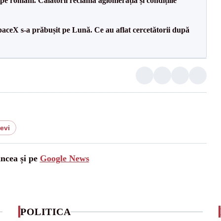
e pe români. Călătorii reclamă aglomerația și condițiile
aceX s-a prăbușit pe Lună. Ce au aflat cercetătorii după
levi
ancea și pe
Google News
POLITICA