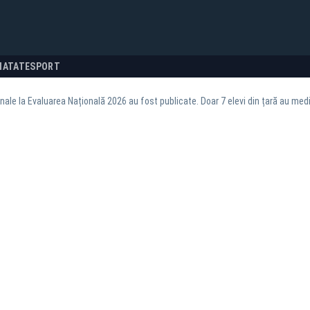
NATATE
SPORT
nale la Evaluarea Națională 2026 au fost publicate. Doar 7 elevi din țară au media