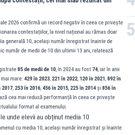
pă contestații, cel mai slab rezultat din
onale 2026 confirmă un record negativ în ceea ce privește
onarea contestațiilor, la nivel național au rămas doar
a generală 10, același număr înregistrat înainte de
ic număr de medii de 10 din ultimii 13 ani, relatează
gistrate
85 de medii de 10
, în 2024 au fost
74
, iar în anii
v mai mare:
429 în 2023
,
221 în 2022
,
120 în 2021
,
892 în
n 2017
,
253 în 2016
,
456 în 2015
,
225 în 2014
și
856 în
ază cea mai redusă performanță în ceea ce privește
tualului format al examenului.
le unde elevii au obținut media 10
xamenul cu media 10, același număr înregistrat și înainte