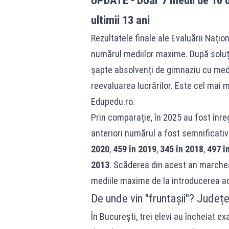
UPDATE - Doar 7 medii de 10 du
ultimii 13 ani
Rezultatele finale ale Evaluării Nați
numărul mediilor maxime. După soluți
șapte absolvenți de gimnaziu cu medi
reevaluarea lucrărilor. Este cel mai m
Edupedu.ro
.
Prin comparație, în 2025 au fost înre
anteriori numărul a fost semnificati
2020
,
459 în 2019
,
345 în 2018
,
497 î
2013
. Scăderea din acest an marche
mediile maxime de la introducerea ac
De unde vin "fruntașii"? Județe
În București, trei elevi au încheiat e