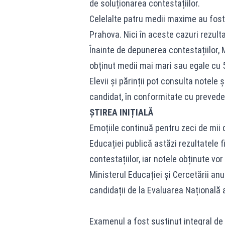
de soluționarea contestațiilor.
Celelalte patru medii maxime au fost o
Prahova. Nici în aceste cazuri rezulta
Înainte de depunerea contestațiilor, 
obținut medii mai mari sau egale cu 
Elevii și părinții pot consulta notele 
candidat, în conformitate cu preveder
ȘTIREA INIȚIALĂ
Emoțiile continuă pentru zeci de mii d
Educației publică astăzi rezultatele 
contestațiilor, iar notele obținute vor
Ministerul Educației și Cercetării an
candidații de la
Evaluarea Națională
a
Examenul a fost susținut integral de 