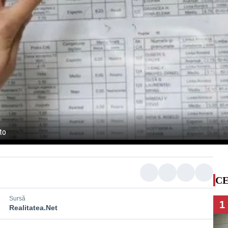
to
CE
Sursă
1
Realitatea.Net