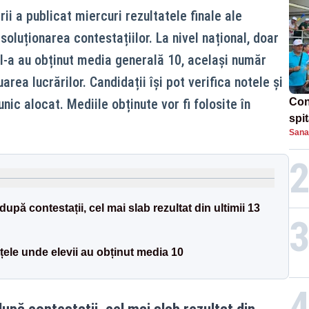
ii a publicat miercuri rezultatele finale ale
soluționarea contestațiilor. La nivel național, doar
II-a au obținut media generală 10, același număr
area lucrărilor. Candidații își pot verifica notele și
nic alocat. Mediile obținute vor fi folosite în
Con
spi
Sana
pă contestații, cel mai slab rezultat din ultimii 13
țele unde elevii au obținut media 10