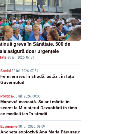
tinuă greva în Sănătate. 500 de
tale asigură doar urgențele
tate
·
30 iul. 2026, 07:51
2
Social
-
30 iul. 2026, 07:54
Fermierii ies în stradă, astăzi, în fața
Guvernului!
3
Politica
-
30 iul. 2026, 08:00
Manevră mascată. Salarii mărite în
secret la Ministerul Dezvoltării în timp
ce medicii ies în stradă
4
Economie
-
30 iul. 2026, 08:09
Ancheta explozivă Ana Maria Păcuraru: