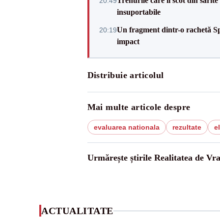
Trenurile care îi scot din sărit
20:49
insuportabile
Un fragment dintr-o rachetă Sp
20:19
impact
Distribuie articolul
Mai multe articole despre
evaluarea nationala
rezultate
e
Urmărește știrile Realitatea de Vr
ACTUALITATE