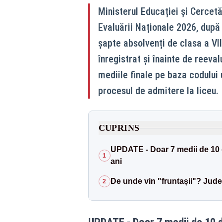
Ministerul Educației și Cercetăr
Evaluării Naționale 2026, după 
șapte absolvenți de clasa a VI
înregistrat și înainte de reevalu
mediile finale pe baza codului u
procesul de admitere la liceu.
CUPRINS
UPDATE - Doar 7 medii de 10 du
1
ani
De unde vin "fruntașii"? Jude
2