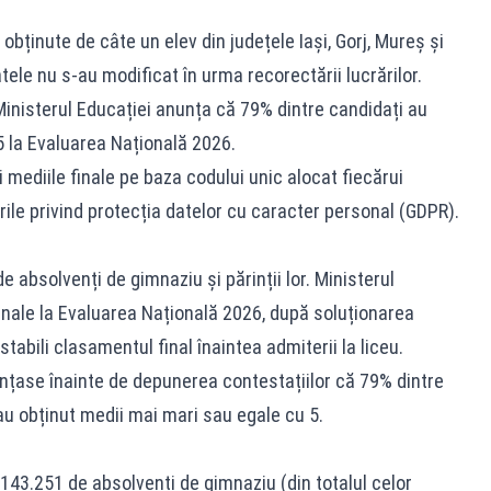
bținute de câte un elev din județele Iași, Gorj, Mureș și
tele nu s-au modificat în urma recorectării lucrărilor.
Ministerul Educației anunța că 79% dintre candidați au
5 la Evaluarea Națională 2026.
și mediile finale pe baza codului unic alocat fiecărui
ile privind protecția datelor cu caracter personal (GDPR).
e absolvenți de gimnaziu și părinții lor. Ministerul
finale la Evaluarea Națională 2026, după soluționarea
 stabili clasamentul final înaintea admiterii la liceu.
unțase înainte de depunerea contestațiilor că 79% dintre
u obținut medii mai mari sau egale cu 5.
143.251 de absolvenți de gimnaziu (din totalul celor