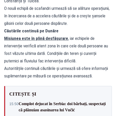
Constanța și Tulcea.
O nouă echipă de scafandri urmează să se alăture operațiunii,
în încercarea de a accelera căutările și de a crește șansele
găsirii celor două persoane dispărute.
Căutările continuă pe Dunăre
Misiunea este în plină desfășurare
, iar echipele de
intervenție verifică atent zona în care cele două persoane au
fost văzute ultima dată. Condițiile din teren și curenții
puternici ai fluviului fac intervenția dificilă.
Autoritățile continuă căutările și urmează să ofere informații
suplimentare pe măsură ce operațiunea avansează.
CITEȘTE ȘI
Complot dejucat în Serbia: doi bărbați, suspectați
15:50
că plănuiau asasinarea lui Vučić