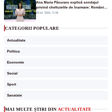
Ana Maria Păcuraru explică sondajul
privind cheltuielile de înarmare: Românii
cer transparență în achiziții și un echilibru
30 iul. 2026, 13:06
între partenerii externi
CATEGORII POPULARE
Actualitate
Politica
Economie
Social
Sport
Sanatate
MAI MULTE ȘTIRI DIN
ACTUALITATE