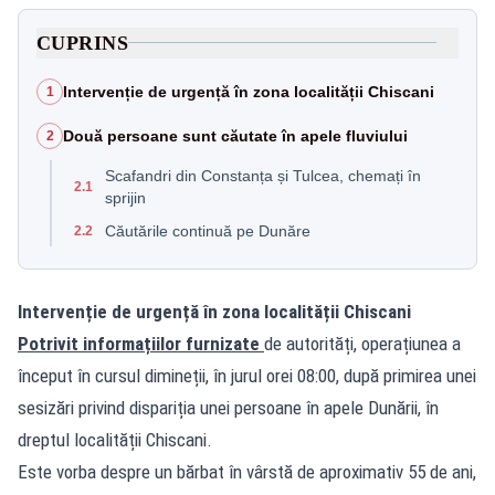
CUPRINS
Intervenție de urgență în zona localității Chiscani
1
Două persoane sunt căutate în apele fluviului
2
Scafandri din Constanța și Tulcea, chemați în
2.1
sprijin
Căutările continuă pe Dunăre
2.2
Intervenție de urgență în zona localității Chiscani
Potrivit informațiilor furnizate
de autorități, operațiunea a
început în cursul dimineții, în jurul orei 08:00, după primirea unei
sesizări privind dispariția unei persoane în apele Dunării, în
dreptul localității Chiscani.
Este vorba despre un bărbat în vârstă de aproximativ 55 de ani,