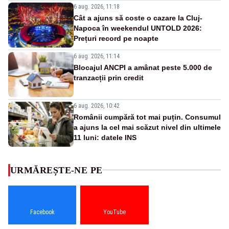
6 aug. 2026, 11:18
Cât a ajuns să coste o cazare la Cluj-
Napoca în weekendul UNTOLD 2026:
Prețuri record pe noapte
6 aug. 2026, 11:14
Blocajul ANCPI a amânat peste 5.000 de
tranzacții prin credit
6 aug. 2026, 10:42
Românii cumpără tot mai puțin. Consumul
a ajuns la cel mai scăzut nivel din ultimele
11 luni: datele INS
URMĂREȘTE-NE PE
Facebook
YouTube