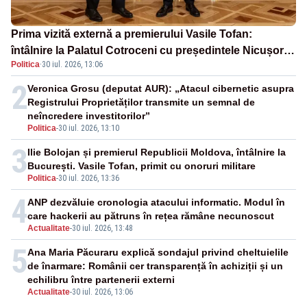
Prima vizită externă a premierului Vasile Tofan:
întâlnire la Palatul Cotroceni cu președintele Nicușor
Politica
·
30 iul. 2026, 13:06
Dan
2
Veronica Grosu (deputat AUR): „Atacul cibernetic asupra
Registrului Proprietăților transmite un semnal de
neîncredere investitorilor”
Politica
-
30 iul. 2026, 13:10
3
Ilie Bolojan și premierul Republicii Moldova, întâlnire la
București. Vasile Tofan, primit cu onoruri militare
Politica
-
30 iul. 2026, 13:36
4
ANP dezvăluie cronologia atacului informatic. Modul în
care hackerii au pătruns în rețea rămâne necunoscut
Actualitate
-
30 iul. 2026, 13:48
5
Ana Maria Păcuraru explică sondajul privind cheltuielile
de înarmare: Românii cer transparență în achiziții și un
echilibru între partenerii externi
Actualitate
-
30 iul. 2026, 13:06