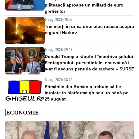
plătească aproape un miliard de euro
grefierilor
6 aug. 2026, 10:47
Trei morți în urma unui atac rusesc asupra
regiunii Harkov
6 aug. 2026, 09:13
Donald Trump a răbufnit împotriva șefului
Pentagonului: președintele, enervat că i
s-ar fi ascuns penuria de rachete – SURSE
6 aug. 2026, 08:35
Primăriile din România trebuie să fie
înrolate în platforma ghiseul.ro până pe
25 august
ECONOMIE