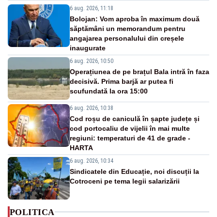
6 aug. 2026, 11:18
Bolojan: Vom aproba în maximum două
săptămâni un memorandum pentru
angajarea personalului din creșele
inaugurate
6 aug. 2026, 10:50
Operațiunea de pe brațul Bala intră în faza
decisivă. Prima barjă ar putea fi
scufundată la ora 15:00
6 aug. 2026, 10:38
Cod roșu de caniculă în șapte județe și
cod portocaliu de vijelii în mai multe
regiuni: temperaturi de 41 de grade -
HARTA
6 aug. 2026, 10:34
Sindicatele din Educație, noi discuții la
Cotroceni pe tema legii salarizării
POLITICA