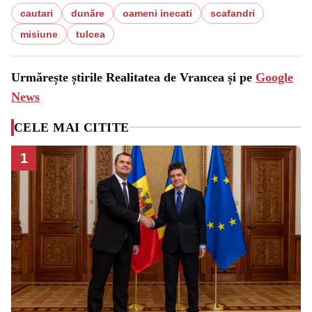
cautari
dunăre
oameni inecati
scafandri
misiune
tulcea
Urmărește știrile Realitatea de Vrancea și pe
Google
News
CELE MAI CITITE
1