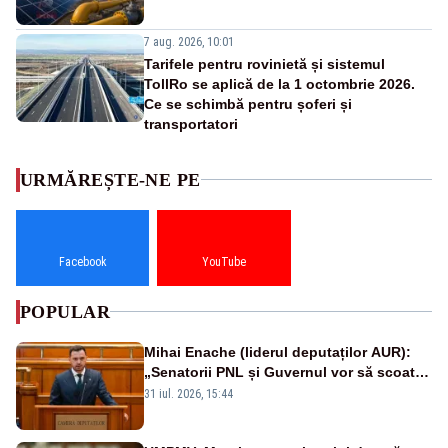
7 aug. 2026, 10:01
Tarifele pentru rovinietă și sistemul
TollRo se aplică de la 1 octombrie 2026.
Ce se schimbă pentru șoferi și
transportatori
URMĂREȘTE-NE PE
Facebook
YouTube
POPULAR
Mihai Enache (liderul deputaților AUR):
„Senatorii PNL și Guvernul vor să scoată
la vânzare bunuri publice pentru a stinge
31 iul. 2026, 15:44
datoriile pentru vaccinurile Pfizer!”