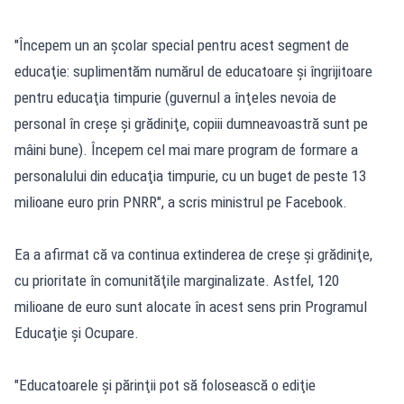
"Începem un an şcolar special pentru acest segment de
educaţie: suplimentăm numărul de educatoare şi îngrijitoare
pentru educaţia timpurie (guvernul a înţeles nevoia de
personal în creşe şi grădiniţe, copiii dumneavoastră sunt pe
mâini bune). Începem cel mai mare program de formare a
personalului din educaţia timpurie, cu un buget de peste 13
milioane euro prin PNRR", a scris ministrul pe Facebook.
Ea a afirmat că va continua extinderea de creşe şi grădiniţe,
cu prioritate în comunităţile marginalizate. Astfel, 120
milioane de euro sunt alocate în acest sens prin Programul
Educaţie şi Ocupare.
"Educatoarele şi părinţii pot să folosească o ediţie