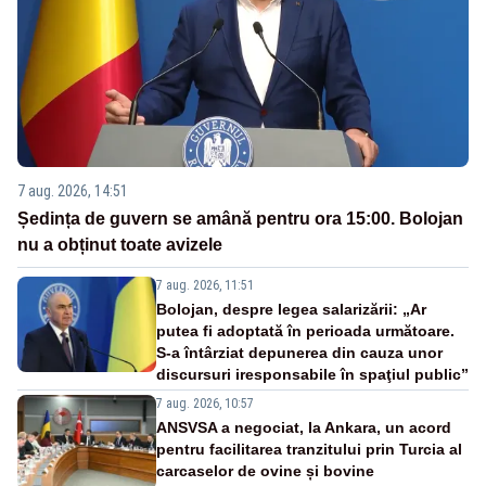
7 aug. 2026, 14:51
Ședința de guvern se amână pentru ora 15:00. Bolojan
nu a obținut toate avizele
7 aug. 2026, 11:51
Bolojan, despre legea salarizării: „Ar
putea fi adoptată în perioada următoare.
S-a întârziat depunerea din cauza unor
discursuri iresponsabile în spaţiul public”
7 aug. 2026, 10:57
ANSVSA a negociat, la Ankara, un acord
pentru facilitarea tranzitului prin Turcia al
carcaselor de ovine și bovine