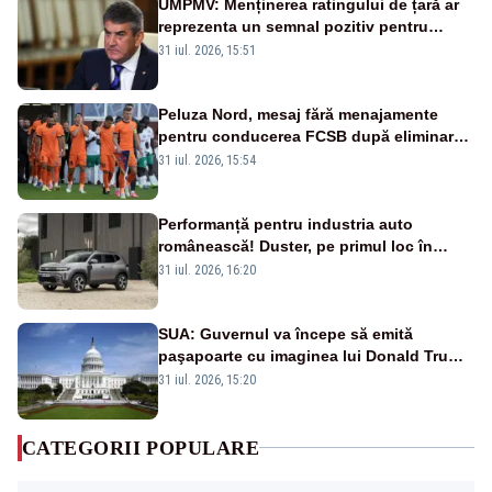
UMPMV: Menținerea ratingului de țară ar
reprezenta un semnal pozitiv pentru
România. Autoritățile trebuie să continue
31 iul. 2026, 15:51
consolidarea stabilității economice și
financiare
Peluza Nord, mesaj fără menajamente
pentru conducerea FCSB după eliminarea
rușinoasă din Conference League
31 iul. 2026, 15:54
Performanță pentru industria auto
românească! Duster, pe primul loc în
topul vânzărilor din Ucraina
31 iul. 2026, 16:20
SUA: Guvernul va începe să emită
paşapoarte cu imaginea lui Donald Trump
începând cu 8 august
31 iul. 2026, 15:20
CATEGORII POPULARE