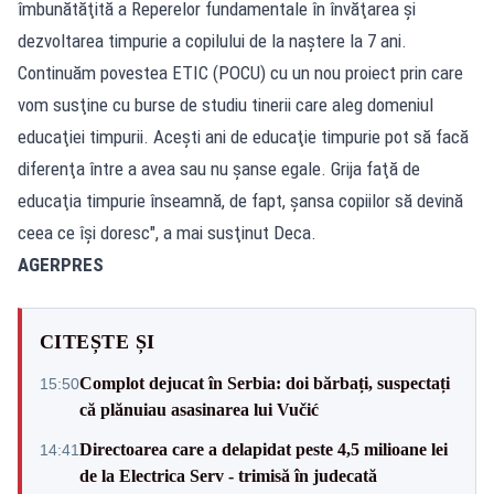
îmbunătăţită a Reperelor fundamentale în învăţarea şi
dezvoltarea timpurie a copilului de la naştere la 7 ani.
Continuăm povestea ETIC (POCU) cu un nou proiect prin care
vom susţine cu burse de studiu tinerii care aleg domeniul
educaţiei timpurii. Aceşti ani de educaţie timpurie pot să facă
diferenţa între a avea sau nu şanse egale. Grija faţă de
educaţia timpurie înseamnă, de fapt, şansa copiilor să devină
ceea ce îşi doresc", a mai susţinut Deca.
AGERPRES
CITEȘTE ȘI
Complot dejucat în Serbia: doi bărbați, suspectați
15:50
că plănuiau asasinarea lui Vučić
Directoarea care a delapidat peste 4,5 milioane lei
14:41
de la Electrica Serv - trimisă în judecată