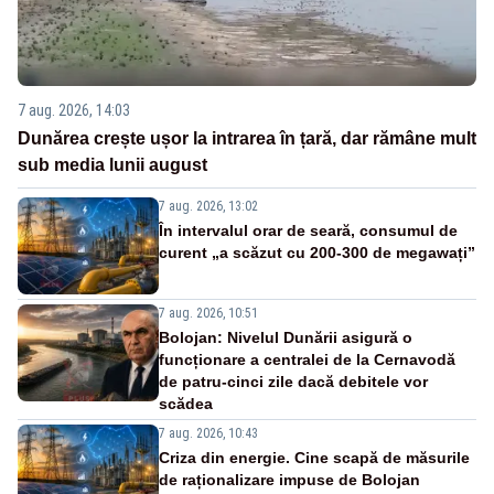
7 aug. 2026, 14:03
Dunărea crește ușor la intrarea în țară, dar rămâne mult
sub media lunii august
7 aug. 2026, 13:02
În intervalul orar de seară, consumul de
curent „a scăzut cu 200-300 de megawați”
7 aug. 2026, 10:51
Bolojan: Nivelul Dunării asigură o
funcționare a centralei de la Cernavodă
de patru-cinci zile dacă debitele vor
scădea
7 aug. 2026, 10:43
Criza din energie. Cine scapă de măsurile
de raționalizare impuse de Bolojan