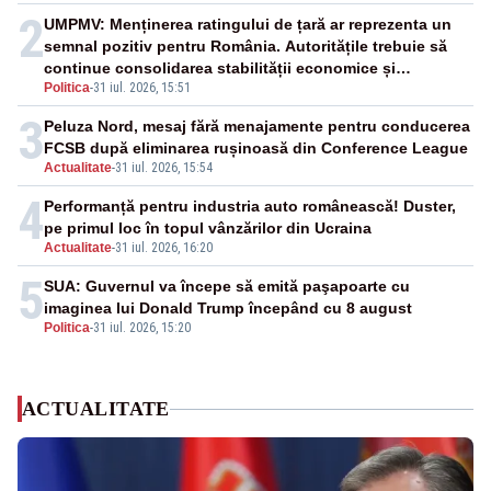
2
UMPMV: Menținerea ratingului de țară ar reprezenta un
semnal pozitiv pentru România. Autoritățile trebuie să
continue consolidarea stabilității economice și
Politica
-
31 iul. 2026, 15:51
financiare
3
Peluza Nord, mesaj fără menajamente pentru conducerea
FCSB după eliminarea rușinoasă din Conference League
Actualitate
-
31 iul. 2026, 15:54
4
Performanță pentru industria auto românească! Duster,
pe primul loc în topul vânzărilor din Ucraina
Actualitate
-
31 iul. 2026, 16:20
5
SUA: Guvernul va începe să emită paşapoarte cu
imaginea lui Donald Trump începând cu 8 august
Politica
-
31 iul. 2026, 15:20
ACTUALITATE