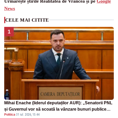
Urmărește știrile Realitatea de Vrancea și pe
Google
News
CELE MAI CITITE
1
Mihai Enache (liderul deputaților AUR): „Senatorii PNL
și Guvernul vor să scoată la vânzare bunuri publice
Politica
·
31 iul. 2026, 15:44
pentru a stinge datoriile pentru vaccinurile Pfizer!”