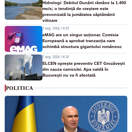
Hidrologi: Debitul Dunării rămâne la 1.400
mc/s; o tendință de creștere este
preconizată la jumătatea săptămânii
viitoare
7 aug. 2026, 14:32
eMAG are un singur acționar. Comisia
Europeană a aprobat tranzacția care
schimbă structura gigantului românesc
7 aug. 2026, 14:30
ELCEN oprește preventiv CET Grozăvești
din cauza caniculei. Apa caldă în
București nu va fi afectată
POLITICA