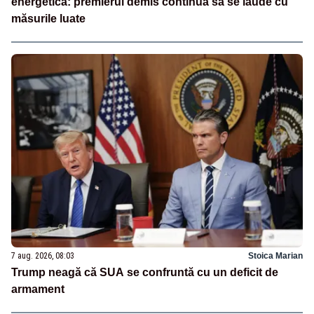
energetică: premierul demis continuă să se laude cu
măsurile luate
7 aug. 2026, 08:03
Stoica Marian
Trump neagă că SUA se confruntă cu un deficit de
armament