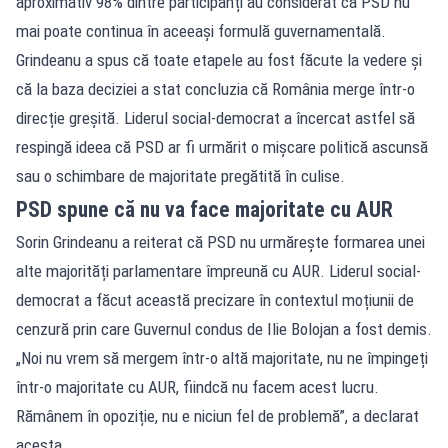
aproximativ 98% dintre participanți au considerat că PSD nu
mai poate continua în aceeași formulă guvernamentală.
Grindeanu a spus că toate etapele au fost făcute la vedere și
că la baza deciziei a stat concluzia că România merge într-o
direcție greșită. Liderul social-democrat a încercat astfel să
respingă ideea că PSD ar fi urmărit o mișcare politică ascunsă
sau o schimbare de majoritate pregătită în culise.
PSD spune că nu va face majoritate cu AUR
Sorin Grindeanu a reiterat că PSD nu urmărește formarea unei
alte majorități parlamentare împreună cu AUR. Liderul social-
democrat a făcut această precizare în contextul moțiunii de
cenzură prin care Guvernul condus de Ilie Bolojan a fost demis.
„Noi nu vrem să mergem într-o altă majoritate, nu ne împingeți
într-o majoritate cu AUR, fiindcă nu facem acest lucru.
Rămânem în opoziție, nu e niciun fel de problemă”, a declarat
acesta.