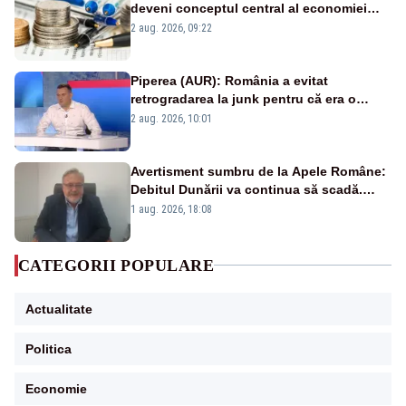
deveni conceptul central al economiei
viitoare?
2 aug. 2026, 09:22
Piperea (AUR): România a evitat
retrogradarea la junk pentru că era o
catastrofă pentru bănci și fondurile de
2 aug. 2026, 10:01
pensii
Avertisment sumbru de la Apele Române:
Debitul Dunării va continua să scadă.
Cernavodă s-ar putea închide în 4 zile
1 aug. 2026, 18:08
CATEGORII POPULARE
Actualitate
Politica
Economie