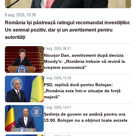
8 aug. 2026, 10:38
România își păstrează ratingul recomandat investițiilor.
Un semnal pozitiv, dar și un avertisment pentru
autorități
8 aug. 2026, 08:51
Nicușor Dan, avertisment după decizia
Moody’s: „România trebuie să revină la
creștere economică”
7 aug. 2026, 15:26
PSD, replică dură pentru Bolojan:
„România este într-o situație de forță
majoră”
7 aug. 2026, 14:51
Ședința de guvern se amână pentru ora
15:00. Bolojan nu a obținut toate avizele