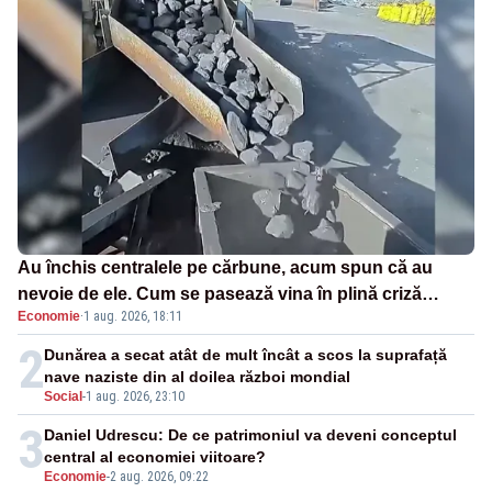
Au închis centralele pe cărbune, acum spun că au
nevoie de ele. Cum se pasează vina în plină criză
Economie
·
1 aug. 2026, 18:11
energetică
2
Dunărea a secat atât de mult încât a scos la suprafață
nave naziste din al doilea război mondial
Social
-
1 aug. 2026, 23:10
3
Daniel Udrescu: De ce patrimoniul va deveni conceptul
central al economiei viitoare?
Economie
-
2 aug. 2026, 09:22