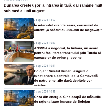
Dunărea crește ușor la intrarea în țară, dar rămâne mult
sub media lunii august
7 aug. 2026, 13:02
În intervalul orar de seară, consumul de
curent „a scăzut cu 200-300 de megawați”
7 aug. 2026, 10:57
ANSVSA a negociat, la Ankara, un acord
pentru facilitarea tranzitului prin Turcia al
carcaselor de ovine și bovine
7 aug. 2026, 10:51
Bolojan: Nivelul Dunării asigură o
funcționare a centralei de la Cernavodă
de patru-cinci zile dacă debitele vor
scădea
7 aug. 2026, 10:43
Criza din energie. Cine scapă de măsurile
de raționalizare impuse de Bolojan