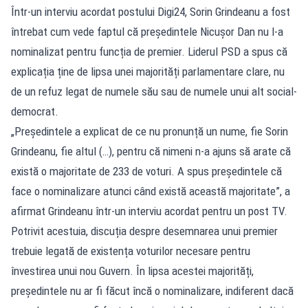
Într-un interviu acordat postului Digi24, Sorin Grindeanu a fost
întrebat cum vede faptul că președintele Nicușor Dan nu l-a
nominalizat pentru funcția de premier. Liderul PSD a spus că
explicația ține de lipsa unei majorități parlamentare clare, nu
de un refuz legat de numele său sau de numele unui alt social-
democrat.
„Președintele a explicat de ce nu pronunță un nume, fie Sorin
Grindeanu, fie altul (…), pentru că nimeni n-a ajuns să arate că
există o majoritate de 233 de voturi. A spus președintele că
face o nominalizare atunci când există această majoritate”, a
afirmat Grindeanu într-un interviu acordat pentru un post TV.
Potrivit acestuia, discuția despre desemnarea unui premier
trebuie legată de existența voturilor necesare pentru
învestirea unui nou Guvern. În lipsa acestei majorități,
președintele nu ar fi făcut încă o nominalizare, indiferent dacă