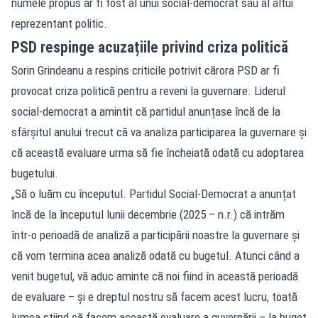
numele propus ar fi fost al unui social-democrat sau al altui
reprezentant politic.
PSD respinge acuzațiile privind criza politică
Sorin Grindeanu a respins criticile potrivit cărora PSD ar fi
provocat criza politică pentru a reveni la guvernare. Liderul
social-democrat a amintit că partidul anunțase încă de la
sfârșitul anului trecut că va analiza participarea la guvernare și
că această evaluare urma să fie încheiată odată cu adoptarea
bugetului.
„Să o luăm cu începutul. Partidul Social-Democrat a anunțat
încă de la începutul lunii decembrie (2025 – n.r.) că intrăm
într-o perioadă de analiză a participării noastre la guvernare și
că vom termina acea analiză odată cu bugetul. Atunci când a
venit bugetul, vă aduc aminte că noi fiind în această perioadă
de evaluare – și e dreptul nostru să facem acest lucru, toată
lumea știind că facem această evaluare a guvernării – la buget