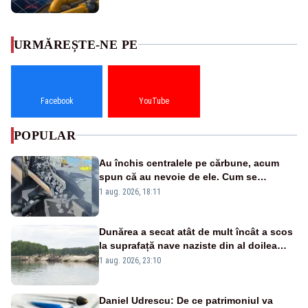
URMĂREȘTE-NE PE
Facebook
YouTube
POPULAR
Au închis centralele pe cărbune, acum
spun că au nevoie de ele. Cum se
pasează vina în plină criză energetică
1 aug. 2026, 18:11
Dunărea a secat atât de mult încât a scos
la suprafață nave naziste din al doilea
război mondial
1 aug. 2026, 23:10
Daniel Udrescu: De ce patrimoniul va