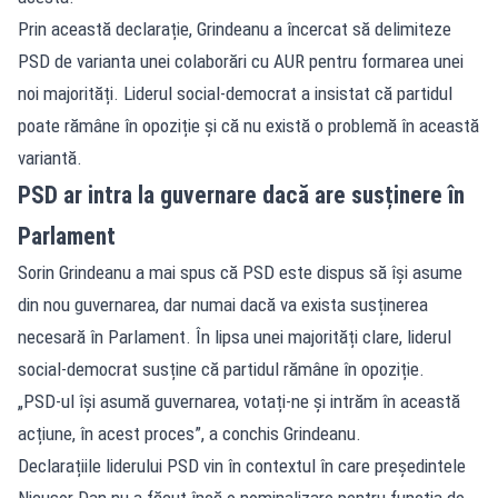
Prin această declarație, Grindeanu a încercat să delimiteze
PSD de varianta unei colaborări cu AUR pentru formarea unei
noi majorități. Liderul social-democrat a insistat că partidul
poate rămâne în opoziție și că nu există o problemă în această
variantă.
PSD ar intra la guvernare dacă are susținere în
Parlament
Sorin Grindeanu a mai spus că PSD este dispus să își asume
din nou guvernarea, dar numai dacă va exista susținerea
necesară în Parlament. În lipsa unei majorități clare, liderul
social-democrat susține că partidul rămâne în opoziție.
„PSD-ul își asumă guvernarea, votați-ne și intrăm în această
acțiune, în acest proces”, a conchis Grindeanu.
Declarațiile liderului PSD vin în contextul în care președintele
Nicușor Dan nu a făcut încă o nominalizare pentru funcția de