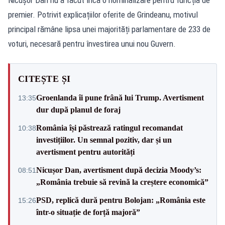
premier. Potrivit explicațiilor oferite de Grindeanu, motivul
principal rămâne lipsa unei majorități parlamentare de 233 de
voturi, necesară pentru învestirea unui nou Guvern.
CITEȘTE ȘI
Groenlanda îi pune frână lui Trump. Avertisment
13:35
dur după planul de foraj
România își păstrează ratingul recomandat
10:38
investițiilor. Un semnal pozitiv, dar și un
avertisment pentru autorități
Nicușor Dan, avertisment după decizia Moody’s:
08:51
„România trebuie să revină la creștere economică”
PSD, replică dură pentru Bolojan: „România este
15:26
într-o situație de forță majoră”