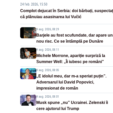
24 feb. 2026, 15:50
Complot dejucat în Serbia: doi bărbați, suspectaț
că plănuiau asasinarea lui Vučić
9 aug. 2026, 08:29
Barjele au fost scufundate, dar apare un
nou risc. Ce se întâmplă pe Dunăre
9 aug. 2026, 08:11
Michele Morrone, apariție surpriză la
Summer Well: „Îi iubesc pe români”
9 aug. 2026, 08:05
„E idolul meu, dar m-a speriat puțin”.
Adversarul lui David Popovici,
impresionat de român
9 aug. 2026, 08:01
Musk spune „nu” Ucrainei. Zelenski îi
cere ajutorul lui Trump