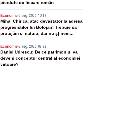
pierdute de fiecare român
4
Economie
-
2 aug. 2026, 10:12
Mihai Chirica, atac devastator la adresa
progresiștilor lui Bolojan: Trebuie să
protejăm și natura, dar nu șținem
omaneii în stare permanentă de alertă
5
Economie
-
2 aug. 2026, 09:22
Daniel Udrescu: De ce patrimoniul va
deveni conceptul central al economiei
viitoare?