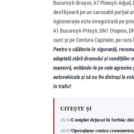
București-Brașov, A7 Ploiești-Adjud, DN
desfășoară pe un carosabil parțial ume
Aglomerație este înregistrată pe prin
A1 București-Pitești, DN1 Otopeni, DN
sunt și pe Centura Capitalei, pe raza 
Pentru o călătorie în siguranță, recom
adaptată stării drumului și condițiilor 
manevră, evitându-le pe cele agresive ș
autovehicule și să nu fie distrași la vo
în trafic!
CITEȘTE ȘI
Complot dejucat în Serbia: doi 
15:50
Operațiune contra cronometru 
20:07