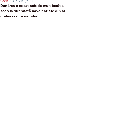
5
Social
-
1 aug. 2026, 23:10
Dunărea a secat atât de mult încât a
scos la suprafață nave naziste din al
doilea război mondial