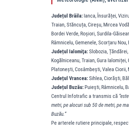
Județul Brăila:
Ianca, Însurăței, Vizir
Traian, Stăncuța, Cireșu, Mircea Vodă
Bordei Verde, Roșiori, Surdila-Găisea
Râmnicelu, Gemenele, Scorțaru Nou, 
Județul Ialomiţa:
Slobozia, Țăndărei, 
Kogălniceanu, Traian, Gura Ialomiței, 
Platonești, Cosâmbești, Valea Ciorii, 
Județul Vrancea:
Sihlea, Ciorăști, Băl
Județul Buzău:
Puiești, Râmnicelu, Ba
Centrul Infotrafic a transmis că
”este
metri, pe alocuri sub 50 de metri, pe mai
Buzău.”
Pe arterele rutiere principale, respe