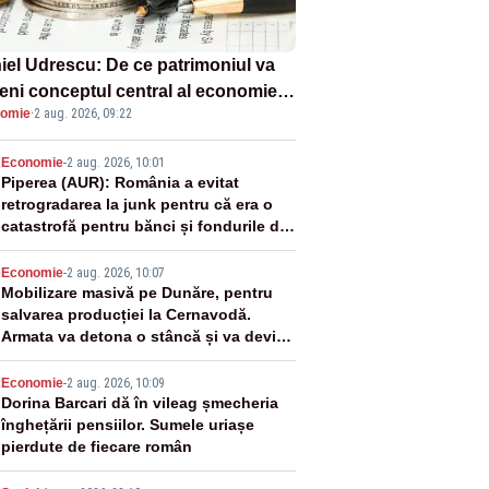
iel Udrescu: De ce patrimoniul va
eni conceptul central al economiei
omie
·
2 aug. 2026, 09:22
oare?
2
Economie
-
2 aug. 2026, 10:01
Piperea (AUR): România a evitat
retrogradarea la junk pentru că era o
catastrofă pentru bănci și fondurile de
pensii
3
Economie
-
2 aug. 2026, 10:07
Mobilizare masivă pe Dunăre, pentru
salvarea producției la Cernavodă.
Armata va detona o stâncă și va devia
apa fluviului - IMAGINI AERIENE
4
Economie
-
2 aug. 2026, 10:09
Dorina Barcari dă în vileag șmecheria
înghețării pensiilor. Sumele uriașe
pierdute de fiecare român