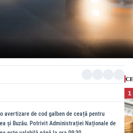
CE
1
 o avertizare de cod galben de ceață pentru
cea și Buzău. Potrivit Administrației Naționale de
a este valabilă până la ora 09:30.