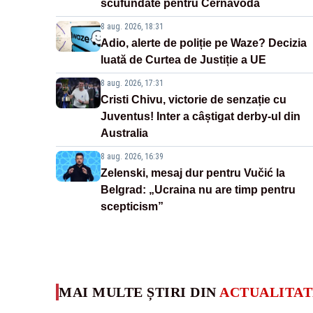
scufundate pentru Cernavodă
8 aug. 2026, 18:31
Adio, alerte de poliție pe Waze? Decizia
luată de Curtea de Justiție a UE
8 aug. 2026, 17:31
Cristi Chivu, victorie de senzație cu
Juventus! Inter a câștigat derby-ul din
Australia
8 aug. 2026, 16:39
Zelenski, mesaj dur pentru Vučić la
Belgrad: „Ucraina nu are timp pentru
scepticism”
MAI MULTE ȘTIRI DIN
ACTUALITAT