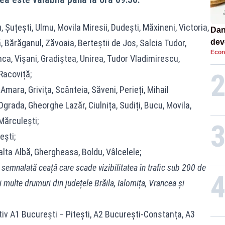
u, Șuțești, Ulmu, Movila Miresii, Dudești, Măxineni, Victoria,
Dan
, Bărăganul, Zăvoaia, Berteștii de Jos, Salcia Tudor,
dev
Econ
viit
nca, Vișani, Gradiștea, Unirea, Tudor Vladimirescu,
Racoviță;
Amara, Grivița, Scânteia, Săveni, Perieți, Mihail
Ograda, Gheorghe Lazăr, Ciulnița, Sudiți, Bucu, Movila,
Mărculești;
ești;
lta Albă, Ghergheasa, Boldu, Vâlcelele;
 semnalată ceață care scade vizibilitatea în trafic sub 200 de
 multe drumuri din județele Brăila, Ialomița, Vrancea și
ctiv A1 București – Pitești, A2 București-Constanța, A3