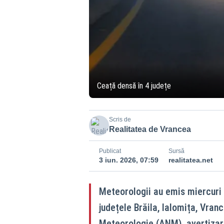
Ceață densă în 4 județe
Scris de
Realitatea de Vrancea
Publicat
Sursă
3 iun. 2026, 07:59
realitatea.net
Meteorologii au emis miercuri
județele Brăila, Ialomița, Vran
Meteorologie (ANM), avertizare