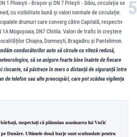
 1 Ploiești - Brașov și DN 7 Pitești - Sibiu, circulația se
d, cu vizibilitate bună și valori normale de circulație.
cipalele drumuri care converg către Capitală, respectiv
 1A Mogoșoaia, DN7 Chitila. Valori de trafic în creștere
localităților Chiajna, Domnești, Bragadiru și Pantelimon.
andăm conducătorilor auto să circule cu viteză redusă,
meteorologice, să se asigure foarte bine înainte de fiecare
i riscante, să păstreze în mers o distanță de siguranță între
lan de telefon sau alte preocupări, care pot scădea vigilența
bărbați, suspectați că plănuiau asasinarea lui Vučić
pe Dunăre. Ultimele două barje sunt scufundate pentru