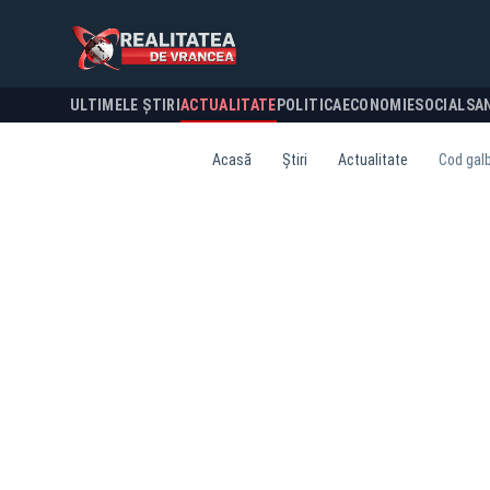
ULTIMELE ȘTIRI
ACTUALITATE
POLITICA
ECONOMIE
SOCIAL
SA
Acasă
Știri
Actualitate
Cod galb