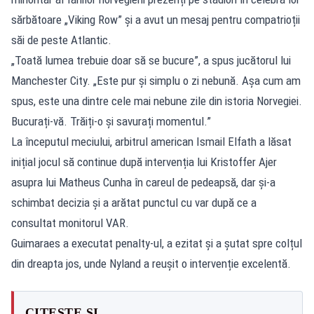
sărbătoare „Viking Row” și a avut un mesaj pentru compatrioții
săi de peste Atlantic.
„Toată lumea trebuie doar să se bucure”, a spus jucătorul lui
Manchester City. „Este pur și simplu o zi nebună. Așa cum am
spus, este una dintre cele mai nebune zile din istoria Norvegiei.
Bucurați-vă. Trăiți-o și savurați momentul.”
La începutul meciului, arbitrul american Ismail Elfath a lăsat
inițial jocul să continue după intervenția lui Kristoffer Ajer
asupra lui Matheus Cunha în careul de pedeapsă, dar și-a
schimbat decizia și a arătat punctul cu var după ce a
consultat monitorul VAR.
Guimaraes a executat penalty-ul, a ezitat și a șutat spre colțul
din dreapta jos, unde Nyland a reușit o intervenție excelentă.
CITEȘTE ȘI