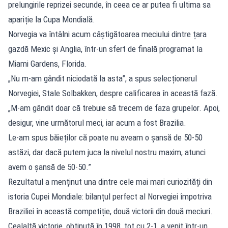
prelungirile reprizei secunde, în ceea ce ar putea fi ultima sa
apariție la Cupa Mondială.
Norvegia va întâlni acum câștigătoarea meciului dintre țara
gazdă Mexic și Anglia, într-un sfert de finală programat la
Miami Gardens, Florida.
„Nu m-am gândit niciodată la asta”, a spus selecționerul
Norvegiei, Stale Solbakken, despre calificarea în această fază.
„M-am gândit doar că trebuie să trecem de faza grupelor. Apoi,
desigur, vine următorul meci, iar acum a fost Brazilia.
Le-am spus băieților că poate nu aveam o șansă de 50-50
astăzi, dar dacă putem juca la nivelul nostru maxim, atunci
avem o șansă de 50-50.”
Rezultatul a menținut una dintre cele mai mari curiozități din
istoria Cupei Mondiale: bilanțul perfect al Norvegiei împotriva
Braziliei în această competiție, două victorii din două meciuri.
Cealaltă victorie, obținută în 1998, tot cu 2-1, a venit într-un