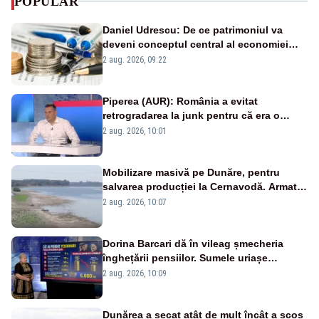
POPULAR
Daniel Udrescu: De ce patrimoniul va
deveni conceptul central al economiei
viitoare?
2 aug. 2026, 09:22
Piperea (AUR): România a evitat
retrogradarea la junk pentru că era o
catastrofă pentru bănci și fondurile de
2 aug. 2026, 10:01
pensii
Mobilizare masivă pe Dunăre, pentru
salvarea producției la Cernavodă. Armata
va detona o stâncă și va devia apa
2 aug. 2026, 10:07
fluviului - IMAGINI AERIENE
Dorina Barcari dă în vileag șmecheria
înghețării pensiilor. Sumele uriașe
pierdute de fiecare român
2 aug. 2026, 10:09
Dunărea a secat atât de mult încât a scos