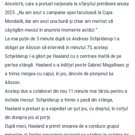
Ancelotti, care a preluat naționala la sfârșitul primăverii anului
2025. „Nu am avut o campanie spectaculoasă la Cupa
Mondială, dar am avut una bună și chiar am meritat să
câștigăm meciul în anumite momente astăzi.”
La mai puțin de 5 minute după ce Andreas Schjelderup l-a
obligat pe Alisson să intervină în minutul 75, același
Schjelderup l-a găsit pe Haaland cu o centrare înaltă de pe
partea stângă. Haaland s-a înălțat peste Gabriel Magalhaes și
a trimis mingea cu capul, în jos, dincolo de plonjonul lui
Alisson.
Același duo a colaborat din nou 11 minute mai târziu pentru a
închide meciul. Schjelderup a trimis o pasă din stânga,
Haaland a preluat și a expediat un șut jos, cu dreptul, în colțul
din dreapta jos al porții.
După meci, Haaland a primit onoarea de a conduce grupul
minoritar al fanilor norvegieni prezenți pe stadion în celebra lor