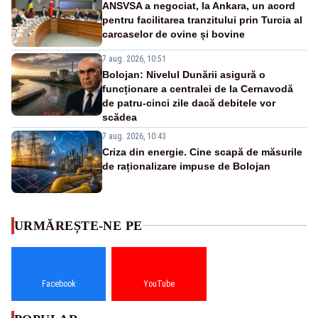
ANSVSA a negociat, la Ankara, un acord
pentru facilitarea tranzitului prin Turcia al
carcaselor de ovine și bovine
7 aug. 2026, 10:51
Bolojan: Nivelul Dunării asigură o
funcționare a centralei de la Cernavodă
de patru-cinci zile dacă debitele vor
scădea
7 aug. 2026, 10:43
Criza din energie. Cine scapă de măsurile
de raționalizare impuse de Bolojan
URMĂREȘTE-NE PE
Facebook
YouTube