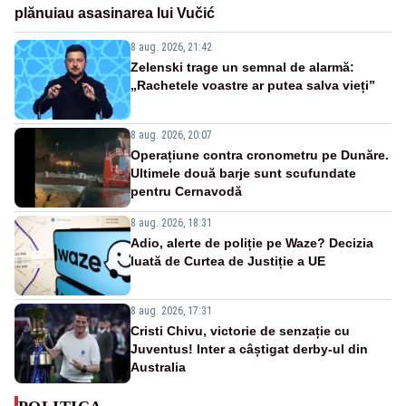
plănuiau asasinarea lui Vučić
8 aug. 2026, 21:42
Zelenski trage un semnal de alarmă:
„Rachetele voastre ar putea salva vieți”
8 aug. 2026, 20:07
Operațiune contra cronometru pe Dunăre.
Ultimele două barje sunt scufundate
pentru Cernavodă
8 aug. 2026, 18:31
Adio, alerte de poliție pe Waze? Decizia
luată de Curtea de Justiție a UE
8 aug. 2026, 17:31
Cristi Chivu, victorie de senzație cu
Juventus! Inter a câștigat derby-ul din
Australia