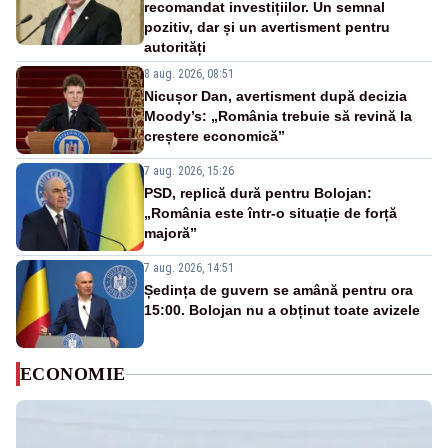
recomandat investițiilor. Un semnal
pozitiv, dar și un avertisment pentru
autorități
8 aug. 2026, 08:51
Nicușor Dan, avertisment după decizia
Moody’s: „România trebuie să revină la
creștere economică”
7 aug. 2026, 15:26
PSD, replică dură pentru Bolojan:
„România este într-o situație de forță
majoră”
7 aug. 2026, 14:51
Ședința de guvern se amână pentru ora
15:00. Bolojan nu a obținut toate avizele
ECONOMIE