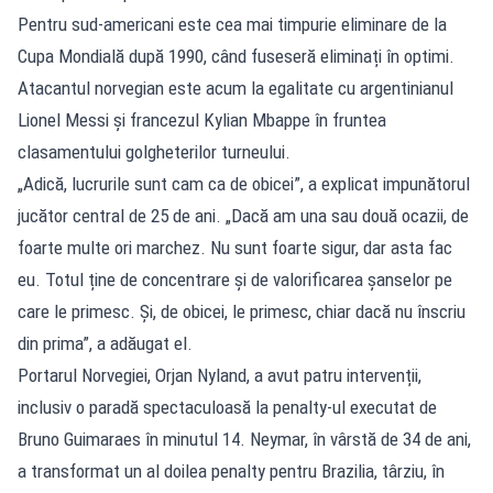
Pentru sud-americani este cea mai timpurie eliminare de la
Cupa Mondială după 1990, când fuseseră eliminați în optimi.
Atacantul norvegian este acum la egalitate cu argentinianul
Lionel Messi și francezul Kylian Mbappe în fruntea
clasamentului golgheterilor turneului.
„Adică, lucrurile sunt cam ca de obicei”, a explicat impunătorul
jucător central de 25 de ani. „Dacă am una sau două ocazii, de
foarte multe ori marchez. Nu sunt foarte sigur, dar asta fac
eu. Totul ține de concentrare și de valorificarea șanselor pe
care le primesc. Și, de obicei, le primesc, chiar dacă nu înscriu
din prima”, a adăugat el.
Portarul Norvegiei, Orjan Nyland, a avut patru intervenții,
inclusiv o paradă spectaculoasă la penalty-ul executat de
Bruno Guimaraes în minutul 14. Neymar, în vârstă de 34 de ani,
a transformat un al doilea penalty pentru Brazilia, târziu, în