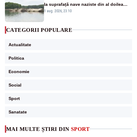
la suprafață nave naziste din al doilea
război mondial
1 aug. 2026, 23:10
CATEGORII POPULARE
Actualitate
Politica
Economie
Social
Sport
Sanatate
MAI MULTE ȘTIRI DIN
SPORT