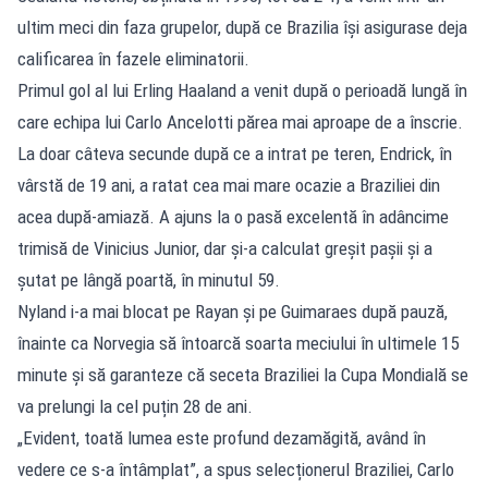
ultim meci din faza grupelor, după ce Brazilia își asigurase deja
calificarea în fazele eliminatorii.
Primul gol al lui Erling Haaland a venit după o perioadă lungă în
care echipa lui Carlo Ancelotti părea mai aproape de a înscrie.
La doar câteva secunde după ce a intrat pe teren, Endrick, în
vârstă de 19 ani, a ratat cea mai mare ocazie a Braziliei din
acea după-amiază. A ajuns la o pasă excelentă în adâncime
trimisă de Vinicius Junior, dar și-a calculat greșit pașii și a
șutat pe lângă poartă, în minutul 59.
Nyland i-a mai blocat pe Rayan și pe Guimaraes după pauză,
înainte ca Norvegia să întoarcă soarta meciului în ultimele 15
minute și să garanteze că seceta Braziliei la Cupa Mondială se
va prelungi la cel puțin 28 de ani.
„Evident, toată lumea este profund dezamăgită, având în
vedere ce s-a întâmplat”, a spus selecționerul Braziliei, Carlo