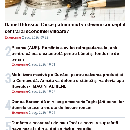
Daniel Udrescu: De ce patrimoniul va deveni conceptul
central al economiei viitoare?
Economie
·
2 aug. 2026, 09:22
2
Piperea (AUR): România a evitat retrogradarea la junk
pentru că era o catastrofă pentru bănci și fondurile de
pensii
Economie
-
2 aug. 2026, 10:01
3
Mobilizare masivă pe Dunăre, pentru salvarea producției
la Cernavodă. Armata va detona o stâncă și va devia apa
fluviului - IMAGINI AERIENE
Economie
-
2 aug. 2026, 10:07
4
Dorina Barcari dă în vileag șmecheria înghețării pensiilor.
Sumele uriașe pierdute de fiecare român
Economie
-
2 aug. 2026, 10:09
5
Dunărea a secat atât de mult încât a scos la suprafață
nave naziste din al doilea război mondial