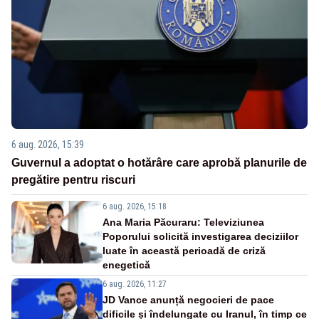
6 aug. 2026, 15:39
Guvernul a adoptat o hotărâre care aprobă planurile de
pregătire pentru riscuri
6 aug. 2026, 15:18
Ana Maria Păcuraru: Televiziunea
Poporului solicită investigarea deciziilor
luate în această perioadă de criză
enegetică
6 aug. 2026, 11:27
JD Vance anunță negocieri de pace
dificile și îndelungate cu Iranul, în timp ce