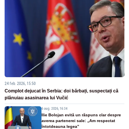
24 feb. 2026, 15:50
Complot dejucat în Serbia: doi bărbați, suspectați că
plănuiau asasinarea lui Vučić
6 aug. 2026, 16:34
Ilie Bolojan evită un răspuns clar despre
averea partenerei sale: „Am respectat
întotdeauna legea”