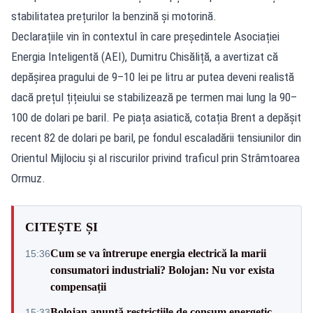
stabilitatea prețurilor la benzină și motorină.
Declarațiile vin în contextul în care președintele Asociației
Energia Inteligentă (AEI), Dumitru Chisăliță, a avertizat că
depășirea pragului de 9–10 lei pe litru ar putea deveni realistă
dacă prețul țițeiului se stabilizează pe termen mai lung la 90–
100 de dolari pe baril. Pe piața asiatică, cotația Brent a depășit
recent 82 de dolari pe baril, pe fondul escaladării tensiunilor din
Orientul Mijlociu și al riscurilor privind traficul prin Strâmtoarea
Ormuz.
CITEȘTE ȘI
Cum se va întrerupe energia electrică la marii
15:36
consumatori industriali? Bolojan: Nu vor exista
compensații
Bolojan anunță restricțiile de consum energetic.
15:33