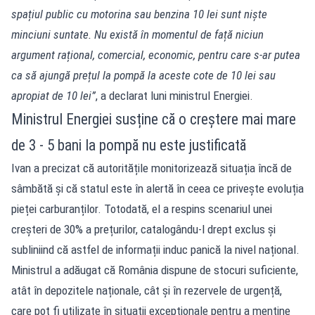
spațiul public cu motorina sau benzina 10 lei sunt niște
minciuni suntate. Nu există în momentul de față niciun
argument rațional, comercial, economic, pentru care s-ar putea
ca să ajungă prețul la pompă la aceste cote de 10 lei sau
apropiat de 10 lei”
, a declarat luni ministrul Energiei.
Ministrul Energiei susține că o creștere mai mare
de 3 - 5 bani la pompă nu este justificată
Ivan a precizat că autoritățile monitorizează situația încă de
sâmbătă și că statul este în alertă în ceea ce privește evoluția
pieței carburanților. Totodată, el a respins scenariul unei
creșteri de 30% a prețurilor, catalogându-l drept exclus și
subliniind că astfel de informații induc panică la nivel național.
Ministrul a adăugat că România dispune de stocuri suficiente,
atât în depozitele naționale, cât și în rezervele de urgență,
care pot fi utilizate în situații excepționale pentru a menține