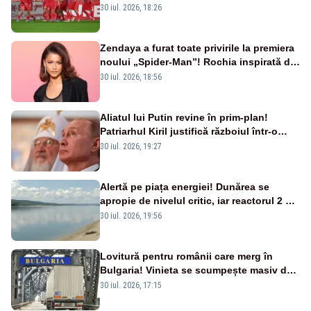
30 iul. 2026, 18:26
Zendaya a furat toate privirile la premiera
noului „Spider-Man”! Rochia inspirată de
pânza de păianjen a făcut senzație
30 iul. 2026, 18:56
Aliatul lui Putin revine în prim-plan!
Patriarhul Kiril justifică războiul într-o
nouă carte
30 iul. 2026, 19:27
Alertă pe piața energiei! Dunărea se
apropie de nivelul critic, iar reactorul 2 de
la Cernavodă ar putea fi oprit
30 iul. 2026, 19:56
Lovitură pentru românii care merg în
Bulgaria! Vinieta se scumpește masiv de
la 1 august
30 iul. 2026, 17:15