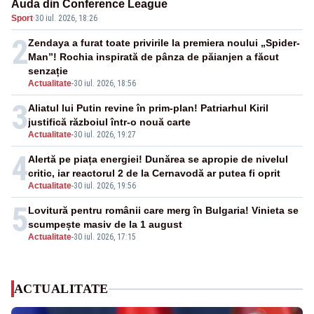
Auda din Conference League
Sport
·
30 iul. 2026, 18:26
2
Zendaya a furat toate privirile la premiera noului „Spider-
Man”! Rochia inspirată de pânza de păianjen a făcut
senzație
Actualitate
-
30 iul. 2026, 18:56
3
Aliatul lui Putin revine în prim-plan! Patriarhul Kiril
justifică războiul într-o nouă carte
Actualitate
-
30 iul. 2026, 19:27
4
Alertă pe piața energiei! Dunărea se apropie de nivelul
critic, iar reactorul 2 de la Cernavodă ar putea fi oprit
Actualitate
-
30 iul. 2026, 19:56
5
Lovitură pentru românii care merg în Bulgaria! Vinieta se
scumpește masiv de la 1 august
Actualitate
-
30 iul. 2026, 17:15
ACTUALITATE