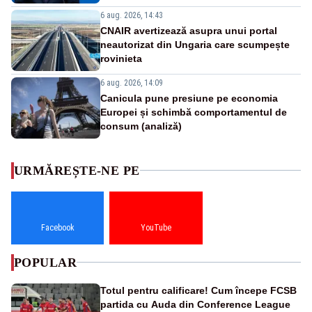
6 aug. 2026, 14:43
CNAIR avertizează asupra unui portal
neautorizat din Ungaria care scumpește
rovinieta
6 aug. 2026, 14:09
Canicula pune presiune pe economia
Europei și schimbă comportamentul de
consum (analiză)
URMĂREȘTE-NE PE
Facebook
YouTube
POPULAR
Totul pentru calificare! Cum începe FCSB
partida cu Auda din Conference League