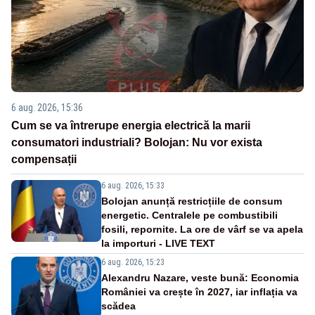
6 aug. 2026, 15:36
Cum se va întrerupe energia electrică la marii
consumatori industriali? Bolojan: Nu vor exista
compensații
6 aug. 2026, 15:33
Bolojan anunță restricțiile de consum
energetic. Centralele pe combustibili
fosili, repornite. La ore de vârf se va apela
la importuri - LIVE TEXT
6 aug. 2026, 15:23
Alexandru Nazare, veste bună: Economia
României va crește în 2027, iar inflația va
scădea