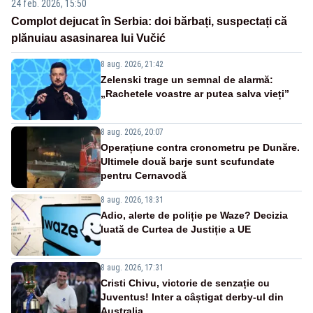
24 feb. 2026, 15:50
Complot dejucat în Serbia: doi bărbați, suspectați că
plănuiau asasinarea lui Vučić
8 aug. 2026, 21:42
Zelenski trage un semnal de alarmă:
„Rachetele voastre ar putea salva vieți”
8 aug. 2026, 20:07
Operațiune contra cronometru pe Dunăre.
Ultimele două barje sunt scufundate
pentru Cernavodă
8 aug. 2026, 18:31
Adio, alerte de poliție pe Waze? Decizia
luată de Curtea de Justiție a UE
8 aug. 2026, 17:31
Cristi Chivu, victorie de senzație cu
Juventus! Inter a câștigat derby-ul din
Australia