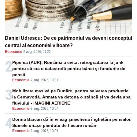
Daniel Udrescu: De ce patrimoniul va deveni conceptul
central al economiei viitoare?
Economie
·
2 aug. 2026, 09:22
2
Piperea (AUR): România a evitat retrogradarea la junk
pentru că era o catastrofă pentru bănci și fondurile de
pensii
Economie
-
2 aug. 2026, 10:01
3
Mobilizare masivă pe Dunăre, pentru salvarea producției
la Cernavodă. Armata va detona o stâncă și va devia apa
fluviului - IMAGINI AERIENE
Economie
-
2 aug. 2026, 10:07
4
Dorina Barcari dă în vileag șmecheria înghețării pensiilor.
Sumele uriașe pierdute de fiecare român
Economie
-
2 aug. 2026, 10:09