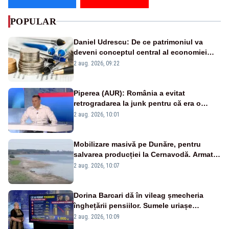
POPULAR
Daniel Udrescu: De ce patrimoniul va
deveni conceptul central al economiei
viitoare?
2 aug. 2026, 09:22
Piperea (AUR): România a evitat
retrogradarea la junk pentru că era o
catastrofă pentru bănci și fondurile de
2 aug. 2026, 10:01
pensii
Mobilizare masivă pe Dunăre, pentru
salvarea producției la Cernavodă. Armata
va detona o stâncă și va devia apa
2 aug. 2026, 10:07
fluviului - IMAGINI AERIENE
Dorina Barcari dă în vileag șmecheria
înghețării pensiilor. Sumele uriașe
pierdute de fiecare român
2 aug. 2026, 10:09