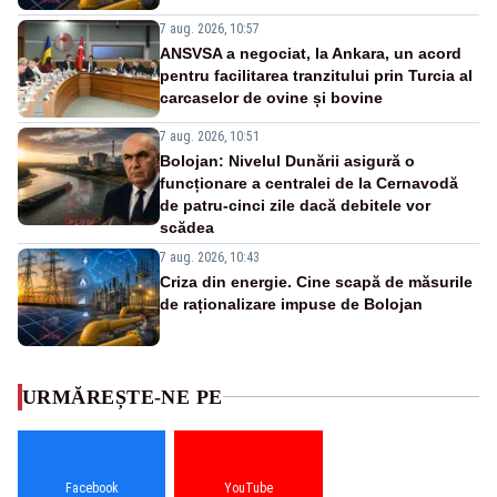
7 aug. 2026, 10:57
ANSVSA a negociat, la Ankara, un acord
pentru facilitarea tranzitului prin Turcia al
carcaselor de ovine și bovine
7 aug. 2026, 10:51
Bolojan: Nivelul Dunării asigură o
funcționare a centralei de la Cernavodă
de patru-cinci zile dacă debitele vor
scădea
7 aug. 2026, 10:43
Criza din energie. Cine scapă de măsurile
de raționalizare impuse de Bolojan
URMĂREȘTE-NE PE
Facebook
YouTube