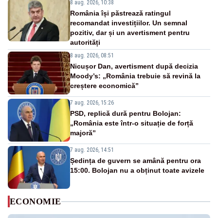
8 aug. 2026, 10:38
România își păstrează ratingul
recomandat investițiilor. Un semnal
pozitiv, dar și un avertisment pentru
autorități
8 aug. 2026, 08:51
Nicușor Dan, avertisment după decizia
Moody’s: „România trebuie să revină la
creștere economică”
7 aug. 2026, 15:26
PSD, replică dură pentru Bolojan:
„România este într-o situație de forță
majoră”
7 aug. 2026, 14:51
Ședința de guvern se amână pentru ora
15:00. Bolojan nu a obținut toate avizele
ECONOMIE