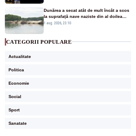
Dunărea a secat atât de mult încât a scos
la suprafață nave naziste din al doilea
război mondial
1 aug. 2026, 23:10
CATEGORII POPULARE
Actualitate
Politica
Economie
Social
Sport
Sanatate