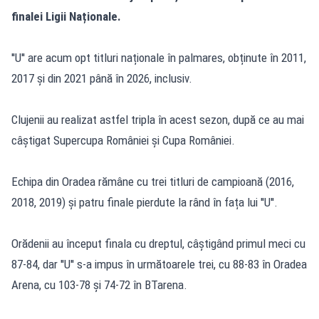
finalei Ligii Naționale.
''U'' are acum opt titluri naționale în palmares, obținute în 2011,
2017 și din 2021 până în 2026, inclusiv.
Clujenii au realizat astfel tripla în acest sezon, după ce au mai
câștigat Supercupa României și Cupa României.
Echipa din Oradea rămâne cu trei titluri de campioană (2016,
2018, 2019) și patru finale pierdute la rând în fața lui ''U''.
Orădenii au început finala cu dreptul, câștigând primul meci cu
87-84, dar ''U'' s-a impus în următoarele trei, cu 88-83 în Oradea
Arena, cu 103-78 și 74-72 în BTarena.