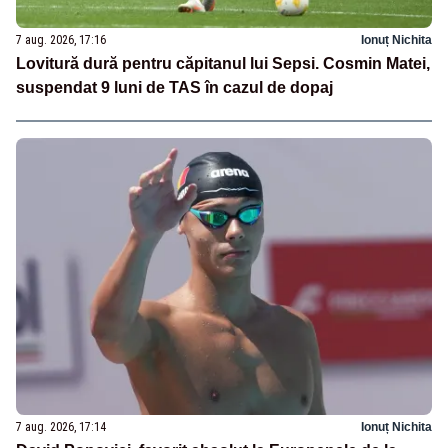
7 aug. 2026, 17:16
Ionuț Nichita
Lovitură dură pentru căpitanul lui Sepsi. Cosmin Matei,
suspendat 9 luni de TAS în cazul de dopaj
7 aug. 2026, 17:14
Ionuț Nichita