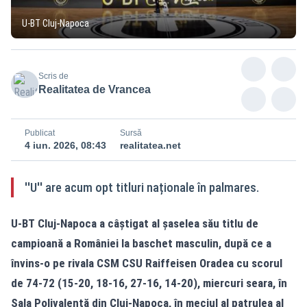
U-BT Cluj-Napoca
Scris de
Realitatea de Vrancea
Publicat
Sursă
4 iun. 2026, 08:43
realitatea.net
''U'' are acum opt titluri naționale în palmares.
U-BT Cluj-Napoca a câștigat al șaselea său titlu de
campioană a României la baschet masculin, după ce a
învins-o pe rivala CSM CSU Raiffeisen Oradea cu scorul
de 74-72 (15-20, 18-16, 27-16, 14-20), miercuri seara, în
Sala Polivalentă din Cluj-Napoca, în meciul al patrulea al