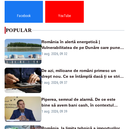
Facebook
YouTube
POPULAR
România în alertă energetică |
Vulnerabilitatea de pe Dunăre care pune
în pericol Centrala Cernavodă era
1 aug. 2026, 09:32
cunoscută de pe vremea lui Ceaușescu
De azi, milioane de români primesc un
drept nou. Ce se întâmplă dacă ți se strică
un produs
1 aug. 2026, 09:37
Piperea, semnal de alarmă. De ce este
bine să avem bani cash, în contextul
alertei energetice?
1 aug. 2026, 09:39
România, la limita tehnică a importurilor