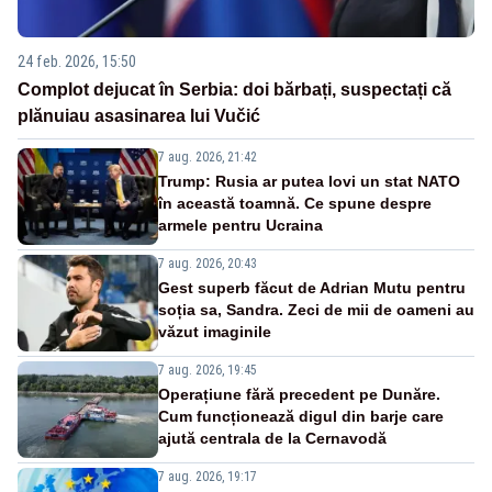
24 feb. 2026, 15:50
Complot dejucat în Serbia: doi bărbați, suspectați că
plănuiau asasinarea lui Vučić
7 aug. 2026, 21:42
Trump: Rusia ar putea lovi un stat NATO
în această toamnă. Ce spune despre
armele pentru Ucraina
7 aug. 2026, 20:43
Gest superb făcut de Adrian Mutu pentru
soția sa, Sandra. Zeci de mii de oameni au
văzut imaginile
7 aug. 2026, 19:45
Operațiune fără precedent pe Dunăre.
Cum funcționează digul din barje care
ajută centrala de la Cernavodă
7 aug. 2026, 19:17