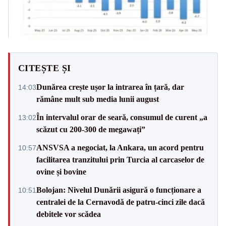
CITEȘTE ȘI
Dunărea crește ușor la intrarea în țară, dar
14:03
rămâne mult sub media lunii august
În intervalul orar de seară, consumul de curent „a
13:02
scăzut cu 200-300 de megawați”
ANSVSA a negociat, la Ankara, un acord pentru
10:57
facilitarea tranzitului prin Turcia al carcaselor de
ovine și bovine
Bolojan: Nivelul Dunării asigură o funcționare a
10:51
centralei de la Cernavodă de patru-cinci zile dacă
debitele vor scădea