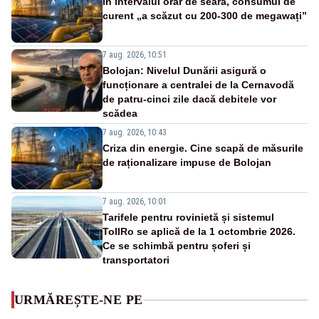
În intervalul orar de seară, consumul de
curent „a scăzut cu 200-300 de megawați”
7 aug. 2026, 10:51
Bolojan: Nivelul Dunării asigură o
funcționare a centralei de la Cernavodă
de patru-cinci zile dacă debitele vor
scădea
7 aug. 2026, 10:43
Criza din energie. Cine scapă de măsurile
de raționalizare impuse de Bolojan
7 aug. 2026, 10:01
Tarifele pentru rovinietă și sistemul
TollRo se aplică de la 1 octombrie 2026.
Ce se schimbă pentru șoferi și
transportatori
URMĂREȘTE-NE PE