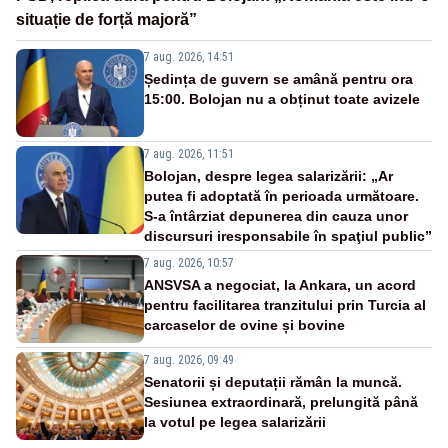
situație de forță majoră”
7 aug. 2026, 14:51
Ședința de guvern se amână pentru ora
15:00. Bolojan nu a obținut toate avizele
7 aug. 2026, 11:51
Bolojan, despre legea salarizării: „Ar
putea fi adoptată în perioada următoare.
S-a întârziat depunerea din cauza unor
discursuri iresponsabile în spaţiul public”
7 aug. 2026, 10:57
ANSVSA a negociat, la Ankara, un acord
pentru facilitarea tranzitului prin Turcia al
carcaselor de ovine și bovine
7 aug. 2026, 09:49
Senatorii și deputații rămân la muncă.
Sesiunea extraordinară, prelungită până
la votul pe legea salarizării