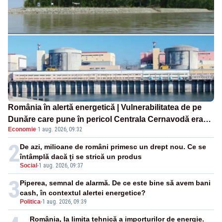
România în alertă energetică | Vulnerabilitatea de pe
Dunăre care pune în pericol Centrala Cernavodă era
Economie
·
1 aug. 2026, 09:32
cunoscută de pe vremea lui Ceaușescu
2
De azi, milioane de români primesc un drept nou. Ce se
întâmplă dacă ți se strică un produs
Social
-
1 aug. 2026, 09:37
3
Piperea, semnal de alarmă. De ce este bine să avem bani
cash, în contextul alertei energetice?
Politica
-
1 aug. 2026, 09:39
România, la limita tehnică a importurilor de energie.