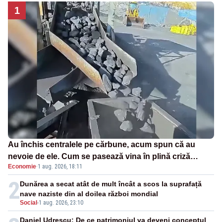
1
Au închis centralele pe cărbune, acum spun că au
nevoie de ele. Cum se pasează vina în plină criză
Economie
·
1 aug. 2026, 18:11
energetică
2
Dunărea a secat atât de mult încât a scos la suprafață
nave naziste din al doilea război mondial
Social
-
1 aug. 2026, 23:10
Daniel Udrescu: De ce patrimoniul va deveni conceptul