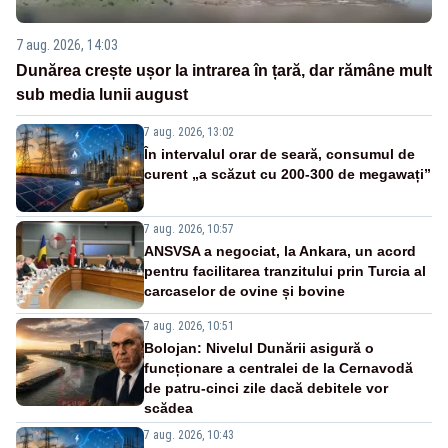
7 aug. 2026, 14:03
Dunărea crește ușor la intrarea în țară, dar rămâne mult
sub media lunii august
7 aug. 2026, 13:02
În intervalul orar de seară, consumul de
curent „a scăzut cu 200-300 de megawați”
7 aug. 2026, 10:57
ANSVSA a negociat, la Ankara, un acord
pentru facilitarea tranzitului prin Turcia al
carcaselor de ovine și bovine
7 aug. 2026, 10:51
Bolojan: Nivelul Dunării asigură o
funcționare a centralei de la Cernavodă
de patru-cinci zile dacă debitele vor
scădea
7 aug. 2026, 10:43