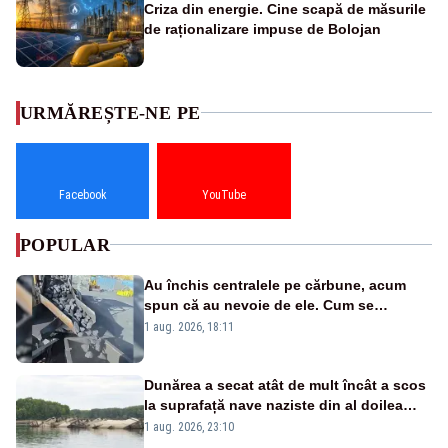
Criza din energie. Cine scapă de măsurile
de raționalizare impuse de Bolojan
URMĂREȘTE-NE PE
Facebook
YouTube
POPULAR
Au închis centralele pe cărbune, acum
spun că au nevoie de ele. Cum se
pasează vina în plină criză energetică
1 aug. 2026, 18:11
Dunărea a secat atât de mult încât a scos
la suprafață nave naziste din al doilea
război mondial
1 aug. 2026, 23:10