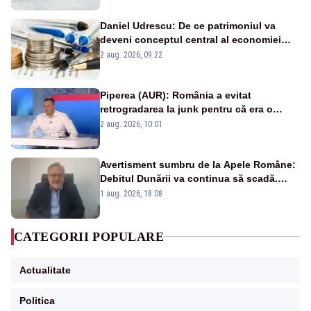
Daniel Udrescu: De ce patrimoniul va
deveni conceptul central al economiei
viitoare?
2 aug. 2026, 09:22
Piperea (AUR): România a evitat
retrogradarea la junk pentru că era o
catastrofă pentru bănci și fondurile de
2 aug. 2026, 10:01
pensii
Avertisment sumbru de la Apele Române:
Debitul Dunării va continua să scadă.
Cernavodă s-ar putea închide în 4 zile
1 aug. 2026, 18:08
CATEGORII POPULARE
Actualitate
Politica