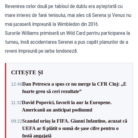
Revenirea celor două pe tabloul de dublu era așteptată cu
mare interes de fanii tenisului, mai ales că Serena și Venus nu
mai jucaseră împreună la Wimbledon din 2016.
Surorile Williams primiseră un Wild Card pentru participarea la
turneu, însă accidentarea Serenei a pus capăt planurilor de a
reveni împreună pe iarba londoneză.
CITEȘTE ȘI
Dan Petrescu a spus ce nu merge la CFR Cluj: „E
12:46
foarte greu să ceri rezultate”
David Popovici, favorit la aur la Europene.
11:32
Americanii au anticipat podiumul
Scandal uriaș la FIFA. Gianni Infantino, acuzat că
09:22
UEFA ar fi plătit o sumă de șase cifre pentru o
fostă angajată