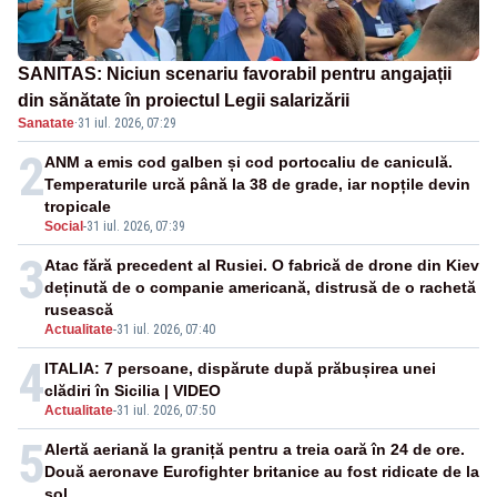
SANITAS: Niciun scenariu favorabil pentru angajații
din sănătate în proiectul Legii salarizării
Sanatate
·
31 iul. 2026, 07:29
2
ANM a emis cod galben și cod portocaliu de caniculă.
Temperaturile urcă până la 38 de grade, iar nopțile devin
tropicale
Social
-
31 iul. 2026, 07:39
3
Atac fără precedent al Rusiei. O fabrică de drone din Kiev
deținută de o companie americană, distrusă de o rachetă
rusească
Actualitate
-
31 iul. 2026, 07:40
4
ITALIA: 7 persoane, dispărute după prăbușirea unei
clădiri în Sicilia | VIDEO
Actualitate
-
31 iul. 2026, 07:50
5
Alertă aeriană la graniță pentru a treia oară în 24 de ore.
Două aeronave Eurofighter britanice au fost ridicate de la
sol