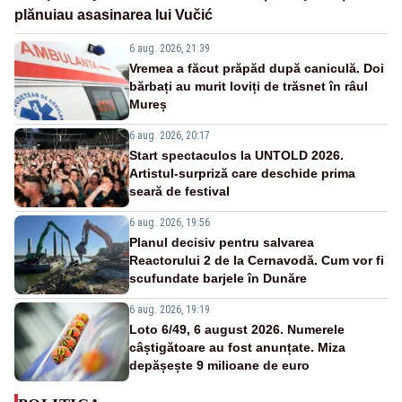
plănuiau asasinarea lui Vučić
6 aug. 2026, 21:39
Vremea a făcut prăpăd după caniculă. Doi
bărbați au murit loviți de trăsnet în râul
Mureș
6 aug. 2026, 20:17
Start spectaculos la UNTOLD 2026.
Artistul-surpriză care deschide prima
seară de festival
6 aug. 2026, 19:56
Planul decisiv pentru salvarea
Reactorului 2 de la Cernavodă. Cum vor fi
scufundate barjele în Dunăre
6 aug. 2026, 19:19
Loto 6/49, 6 august 2026. Numerele
câștigătoare au fost anunțate. Miza
depășește 9 milioane de euro