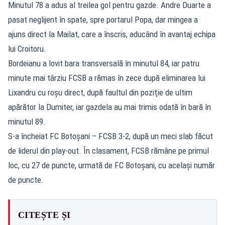
Minutul 78 a adus al treilea gol pentru gazde. Andre Duarte a
pasat neglijent în spate, spre portarul Popa, dar mingea a
ajuns direct la Mailat, care a înscris, aducând în avantaj echipa
lui Croitoru.
Bordeianu a lovit bara transversală în minutul 84, iar patru
minute mai târziu FCSB a rămas în zece după eliminarea lui
Lixandru cu roşu direct, după faultul din poziţie de ultim
apărător la Dumiter, iar gazdela au mai trimis odată în bară în
minutul 89.
S-a încheiat FC Botoşani – FCSB 3-2, după un meci slab făcut
de liderul din play-out. În clasament, FCSB rămâne pe primul
loc, cu 27 de puncte, urmată de FC Botoşani, cu acelaşi număr
de puncte.
CITEȘTE ȘI