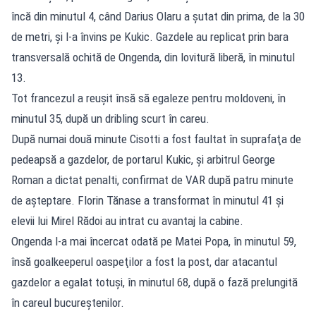
încă din minutul 4, când Darius Olaru a şutat din prima, de la 30
de metri, şi l-a învins pe Kukic. Gazdele au replicat prin bara
transversală ochită de Ongenda, din lovitură liberă, în minutul
13.
Tot francezul a reuşit însă să egaleze pentru moldoveni, în
minutul 35, după un dribling scurt în careu.
După numai două minute Cisotti a fost faultat în suprafaţa de
pedeapsă a gazdelor, de portarul Kukic, şi arbitrul George
Roman a dictat penalti, confirmat de VAR după patru minute
de aşteptare. Florin Tănase a transformat în minutul 41 şi
elevii lui Mirel Rădoi au intrat cu avantaj la cabine.
Ongenda l-a mai încercat odată pe Matei Popa, în minutul 59,
însă goalkeeperul oaspeţilor a fost la post, dar atacantul
gazdelor a egalat totuşi, în minutul 68, după o fază prelungită
în careul bucureştenilor.