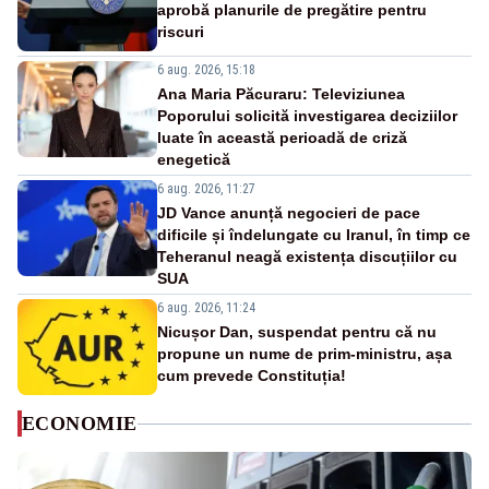
aprobă planurile de pregătire pentru
riscuri
6 aug. 2026, 15:18
Ana Maria Păcuraru: Televiziunea
Poporului solicită investigarea deciziilor
luate în această perioadă de criză
enegetică
6 aug. 2026, 11:27
JD Vance anunță negocieri de pace
dificile și îndelungate cu Iranul, în timp ce
Teheranul neagă existența discuțiilor cu
SUA
6 aug. 2026, 11:24
Nicușor Dan, suspendat pentru că nu
propune un nume de prim-ministru, așa
cum prevede Constituția!
ECONOMIE