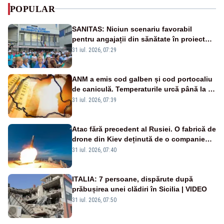
POPULAR
SANITAS: Niciun scenariu favorabil
pentru angajații din sănătate în proiectul
Legii salarizării
31 iul. 2026, 07:29
ANM a emis cod galben și cod portocaliu
de caniculă. Temperaturile urcă până la 38
de grade, iar nopțile devin tropicale
31 iul. 2026, 07:39
Atac fără precedent al Rusiei. O fabrică de
drone din Kiev deținută de o companie
americană, distrusă de o rachetă
31 iul. 2026, 07:40
rusească
ITALIA: 7 persoane, dispărute după
prăbușirea unei clădiri în Sicilia | VIDEO
31 iul. 2026, 07:50