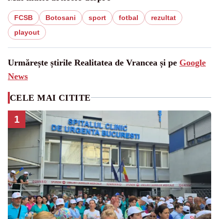
FCSB
Botosani
sport
fotbal
rezultat
playout
Urmărește știrile Realitatea de Vrancea și pe
Google
News
CELE MAI CITITE
1