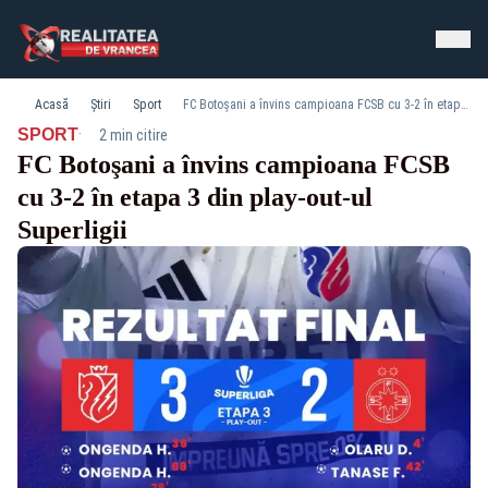
Acasă
Știri
Sport
FC Botoşani a învins campioana FCSB cu 3-2 în etapa 3 din play-out-ul Superligii
·
SPORT
2 min citire
FC Botoşani a învins campioana FCSB
cu 3-2 în etapa 3 din play-out-ul
Superligii