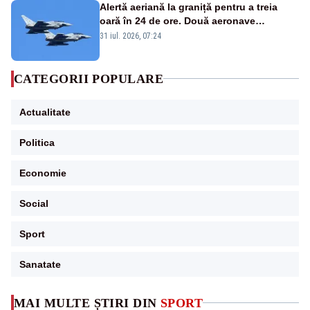
Alertă aeriană la graniță pentru a treia
oară în 24 de ore. Două aeronave
Eurofighter britanice au fost ridicate de la
31 iul. 2026, 07:24
sol
CATEGORII POPULARE
Actualitate
Politica
Economie
Social
Sport
Sanatate
MAI MULTE ȘTIRI DIN
SPORT