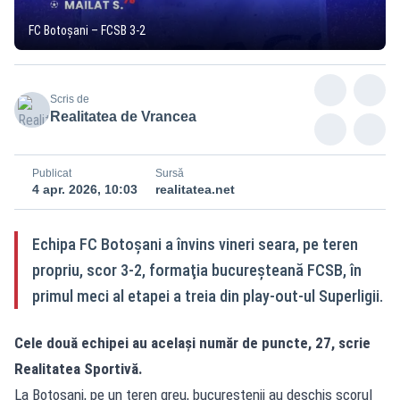
FC Botoșani – FCSB 3-2
Scris de
Realitatea de Vrancea
Publicat
Sursă
4 apr. 2026, 10:03
realitatea.net
Echipa FC Botoşani a învins vineri seara, pe teren
propriu, scor 3-2, formaţia bucureşteană FCSB, în
primul meci al etapei a treia din play-out-ul Superligii.
Cele două echipei au același număr de puncte, 27, scrie
Realitatea Sportivă
.
La Botoşani, pe un teren greu, bucureştenii au deschis scorul