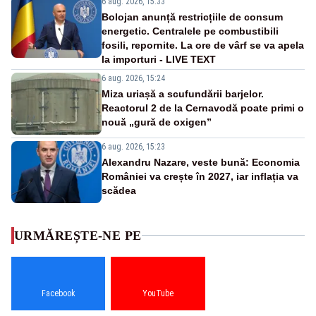
6 aug. 2026, 15:33
Bolojan anunță restricțiile de consum
energetic. Centralele pe combustibili
fosili, repornite. La ore de vârf se va apela
la importuri - LIVE TEXT
6 aug. 2026, 15:24
Miza uriașă a scufundării barjelor.
Reactorul 2 de la Cernavodă poate primi o
nouă „gură de oxigen”
6 aug. 2026, 15:23
Alexandru Nazare, veste bună: Economia
României va crește în 2027, iar inflația va
scădea
URMĂREȘTE-NE PE
Facebook
YouTube