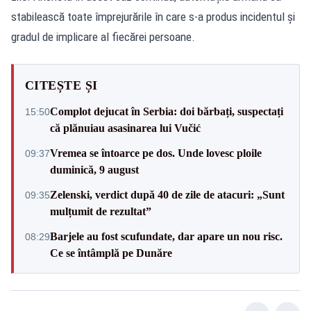
stabilească toate împrejurările în care s-a produs incidentul și
gradul de implicare al fiecărei persoane.
CITEȘTE ȘI
Complot dejucat în Serbia: doi bărbați, suspectați
15:50
că plănuiau asasinarea lui Vučić
Vremea se întoarce pe dos. Unde lovesc ploile
09:37
duminică, 9 august
Zelenski, verdict după 40 de zile de atacuri: „Sunt
09:35
mulțumit de rezultat”
Barjele au fost scufundate, dar apare un nou risc.
08:29
Ce se întâmplă pe Dunăre