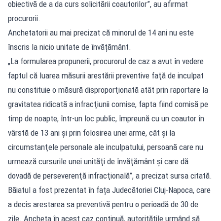
obiectivă de a da curs solicitării coautorilor”, au afirmat
procurorii.
Anchetatorii au mai precizat că minorul de 14 ani nu este
înscris la nicio unitate de învățământ.
„La formularea propunerii, procurorul de caz a avut în vedere
faptul că luarea măsurii arestării preventive faţă de inculpat
nu constituie o măsură disproporţionată atât prin raportare la
gravitatea ridicată a infracţiunii comise, fapta fiind comisă pe
timp de noapte, într-un loc public, împreună cu un coautor în
vârstă de 13 ani şi prin folosirea unei arme, cât şi la
circumstanţele personale ale inculpatului, persoană care nu
urmează cursurile unei unităţi de învăţământ şi care dă
dovadă de perseverenţă infracţională”, a precizat sursa citată.
Băiatul a fost prezentat în fața Judecătoriei Cluj-Napoca, care
a decis arestarea sa preventivă pentru o perioadă de 30 de
zile. Ancheta în acest caz continuă, autoritățile urmând să