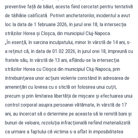
preventive față de băiat, acesta fiind cercetat pentru tentativă
de tâlhărie calificată. Potrivit anchetatorilor, incidentul a avut
loc la data de 1 februarie 2026, în jurul orei 18, la intersecția
străzilor Horea și Cloșca, din municipiul Cluj-Napoca.
„În esenţă, în sarcina inculpatului, minor în vârstă de 14 ani, s-
a reţinut că, în data de 01.02.2026, în jurul orei 18, împreună cu
fratele său, în vârstă de 13 ani, aflându-se la intersecţia
străzilor Horea cu Cloşca din municipiul Cluj-Napoca, prin
întrebuinţarea unor acţiuni violente constând în adresarea de
ameninţări cu lovirea cu o sticlă ori folosirea unui cuţit,
precum şi prin limitarea libertăţii de mişcare şi efectuarea unui
control corporal asupra persoanei vătămate, în vârstă de 17
ani, au încercat să o determine pe aceasta să le remită bani şi
bunuri de valoare, rezoluţia infracţională nefiind materializată
ca urmare a faptului că victima s-a aflat în imposibilitatea