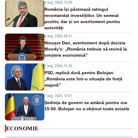
8 aug. 2026, 10:38
România își păstrează ratingul
recomandat investițiilor. Un semnal
pozitiv, dar și un avertisment pentru
autorități
8 aug. 2026, 08:51
Nicușor Dan, avertisment după decizia
Moody’s: „România trebuie să revină la
creștere economică”
7 aug. 2026, 15:26
PSD, replică dură pentru Bolojan:
„România este într-o situație de forță
majoră”
7 aug. 2026, 14:51
Ședința de guvern se amână pentru ora
15:00. Bolojan nu a obținut toate avizele
ECONOMIE