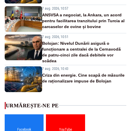
7 aug. 2026, 10:57
ANSVSA a negociat, la Ankara, un acord
pentru facilitarea tranzitului prin Turcia al
carcaselor de ovine și bovine
7 aug. 2026, 10:51
Bolojan: Nivelul Dunării asigură o
funcționare a centralei de la Cernavodă
de patru-cinci zile dacă debitele vor
scădea
7 aug. 2026, 10:43
Criza din energie. Cine scapă de măsurile
de raționalizare impuse de Bolojan
URMĂREȘTE-NE PE
Facebook
YouTube