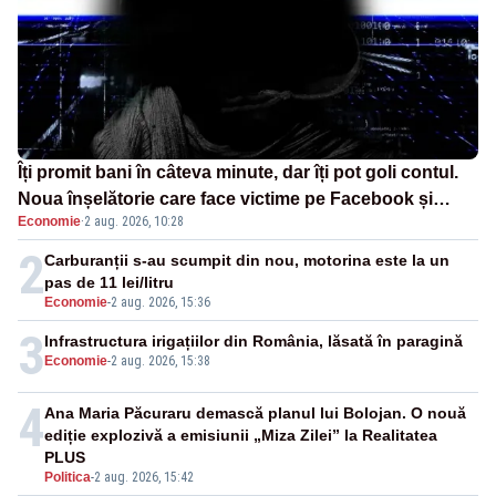
Îți promit bani în câteva minute, dar îți pot goli contul.
Noua înșelătorie care face victime pe Facebook și
Economie
·
2 aug. 2026, 10:28
WhatsApp
2
Carburanții s-au scumpit din nou, motorina este la un
pas de 11 lei/litru
Economie
-
2 aug. 2026, 15:36
3
Infrastructura irigațiilor din România, lăsată în paragină
Economie
-
2 aug. 2026, 15:38
4
Ana Maria Păcuraru demască planul lui Bolojan. O nouă
ediție explozivă a emisiunii „Miza Zilei” la Realitatea
PLUS
Politica
-
2 aug. 2026, 15:42