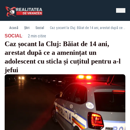
Acasă
Știri
Social
Caz șocant la Cluj: Băiat de 14 ani, arestat după ce a amenințat un adolescent cu sticla și cuțitul pentru a-l jefui
·
SOCIAL
2 min citire
Caz șocant la Cluj: Băiat de 14 ani,
arestat după ce a amenințat un
adolescent cu sticla și cuțitul pentru a-l
jefui