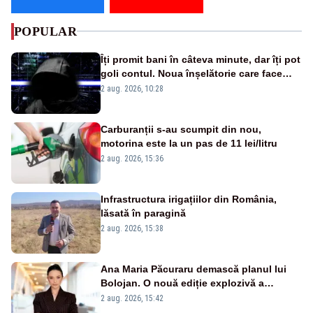
POPULAR
Îți promit bani în câteva minute, dar îți pot
goli contul. Noua înșelătorie care face
victime pe Facebook și WhatsApp
2 aug. 2026, 10:28
Carburanții s-au scumpit din nou,
motorina este la un pas de 11 lei/litru
2 aug. 2026, 15:36
Infrastructura irigațiilor din România,
lăsată în paragină
2 aug. 2026, 15:38
Ana Maria Păcuraru demască planul lui
Bolojan. O nouă ediție explozivă a
emisiunii „Miza Zilei” la Realitatea PLUS
2 aug. 2026, 15:42