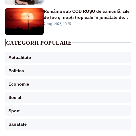
România sub COD ROȘU de caniculă, zile
de foc și nopți tropicale în jumătate de
țară
2 aug. 2026, 10:25
CATEGORII POPULARE
Actualitate
Politica
Economie
Social
Sport
Sanatate