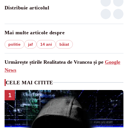
Distribuie articolul
Mai multe articole despre
politie
jaf
14 ani
băiat
Urmărește știrile Realitatea de Vrancea și pe
Google
News
CELE MAI CITITE
1