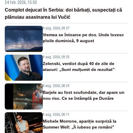
24 feb. 2026, 15:50
Complot dejucat în Serbia: doi bărbați, suspectați că
plănuiau asasinarea lui Vučić
9 aug. 2026, 09:37
Vremea se întoarce pe dos. Unde lovesc
ploile duminică, 9 august
9 aug. 2026, 09:35
Zelenski, verdict după 40 de zile de
atacuri: „Sunt mulțumit de rezultat”
9 aug. 2026, 08:29
Barjele au fost scufundate, dar apare un
nou risc. Ce se întâmplă pe Dunăre
9 aug. 2026, 08:11
Michele Morrone, apariție surpriză la
Summer Well: „Îi iubesc pe români”