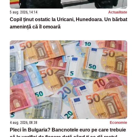
5 aug. 2026, 14:14
Actualitate
Copil ținut ostatic la Uricani, Hunedoara. Un bărbat
amenință că îl omoară
4 aug. 2026, 08:38
Economie
Pleci în Bulgaria? Bancnotele euro pe care trebuie