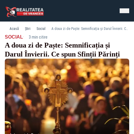
Acasă
Știri
Social
A doua zi de Paște: Semnificația și Darul Învierii. Ce spun Sfinții Părinți
·
SOCIAL
3 min citire
A doua zi de Paște: Semnificația și
Darul Învierii. Ce spun Sfinții Părinți