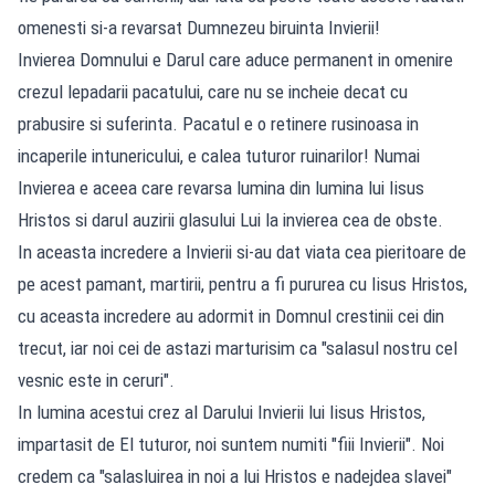
omenesti si-a revarsat Dumnezeu biruinta Invierii!
Invierea Domnului e Darul care aduce permanent in omenire
crezul lepadarii pacatului, care nu se incheie decat cu
prabusire si suferinta. Pacatul e o retinere rusinoasa in
incaperile intunericului, e calea tuturor ruinarilor! Numai
Invierea e aceea care revarsa lumina din lumina lui Iisus
Hristos si darul auzirii glasului Lui la invierea cea de obste.
In aceasta incredere a Invierii si-au dat viata cea pieritoare de
pe acest pamant, martirii, pentru a fi pururea cu Iisus Hristos,
cu aceasta incredere au adormit in Domnul crestinii cei din
trecut, iar noi cei de astazi marturisim ca "salasul nostru cel
vesnic este in ceruri".
In lumina acestui crez al Darului Invierii lui Iisus Hristos,
impartasit de El tuturor, noi suntem numiti "fiii Invierii". Noi
credem ca "salasluirea in noi a lui Hristos e nadejdea slavei"