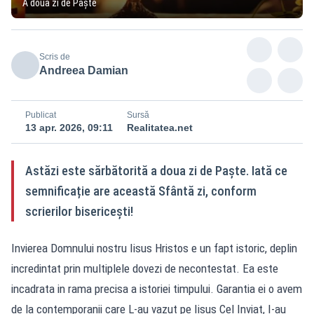
A doua zi de Paște
Scris de
Andreea Damian
Publicat
Sursă
13 apr. 2026, 09:11
Realitatea.net
Astăzi este sărbătorită a doua zi de Paște. Iată ce
semnificație are această Sfântă zi, conform
scrierilor bisericești!
Invierea Domnului nostru Iisus Hristos e un fapt istoric, deplin
incredintat prin multiplele dovezi de necontestat. Ea este
incadrata in rama precisa a istoriei timpului. Garantia ei o avem
de la contem­poranii care L-au vazut pe Iisus Cel Inviat, I-au