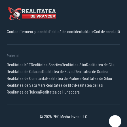
Contact
Termeni și condiții
Politică de confidențialitate
Cod de conduită
Parteneri:
Realitatea.NET
Realitatea Sportiva
Realitatea Star
Realitatea de Cluj
Realitatea de Calarasi
Realitatea de Buzau
Realitatea de Oradea
Realitatea de Constanta
Realitatea de Prahova
Realitatea de Sibiu
Realitatea de Satu Mare
Realitatea de Ilfov
Realitatea de Iasi
Realitatea de Tulcea
Realitatea de Hunedoara
© 2026 PHG Media Invest LLC
Facebook
YouTube