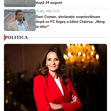
după 24 august
10 aug. 2026, 15:22
Dani Coman, declarație surprinzătoare
după ce FC Argeș a bătut Craiova: „Merg
la titlu!”
POLITICA