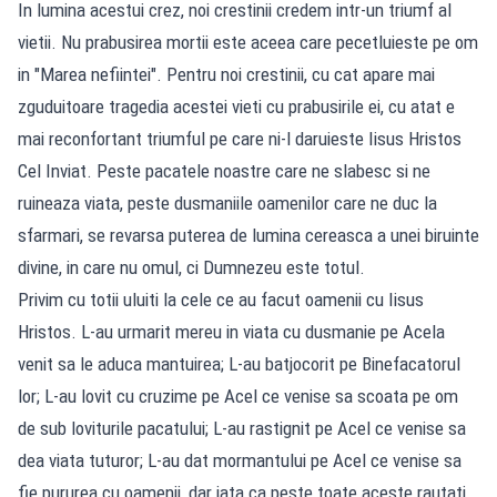
In lumina acestui crez, noi crestinii credem intr-un triumf al
vietii. Nu prabusirea mortii este aceea care pecetluieste pe om
in "Marea nefiintei". Pentru noi crestinii, cu cat apare mai
zguduitoare tragedia acestei vieti cu prabusirile ei, cu atat e
mai reconfortant triumful pe care ni-l daruieste Iisus Hristos
Cel Inviat. Peste pacatele noastre care ne slabesc si ne
ruineaza viata, peste dusmaniile oamenilor care ne duc la
sfarmari, se revarsa puterea de lumina cereasca a unei biruinte
divine, in care nu omul, ci Dumnezeu este totul.
Privim cu totii uluiti la cele ce au facut oamenii cu Iisus
Hristos. L-au urmarit mereu in viata cu dusmanie pe Acela
venit sa le aduca mantuirea; L-au batjocorit pe Binefacatorul
lor; L-au lovit cu cruzime pe Acel ce venise sa scoata pe om
de sub loviturile pacatului; L-au rastignit pe Acel ce venise sa
dea viata tuturor; L-au dat mormantului pe Acel ce venise sa
fie pururea cu oamenii, dar iata ca peste toate aceste rautati