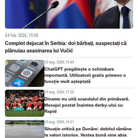
24 feb. 2026, 15:50
Complot dejucat în Serbia: doi bărbați, suspectați că
plănuiau asasinarea lui Vučić
10 aug. 2026, 19:44
ChatGPT pregătește o schimbare
importantă. Utilizatorii gratis primesc o
funcție mult așteptată
10 aug. 2026, 17:20
Dinamo nu uită scandalul din primăvară.
Mesajul postat înaintea derby-ului cu
Rapid
10 aug. 2026, 16:31
Situație critică pe Dunăre: debitul rămâne
la valori istorice. Vestea bună vine abia