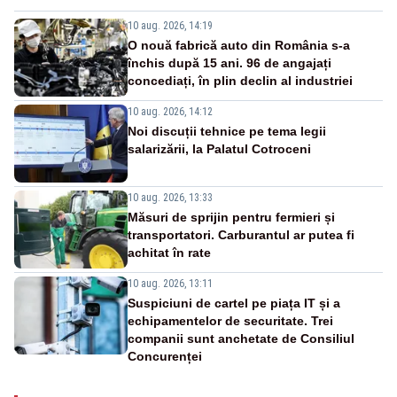
10 aug. 2026, 14:19
O nouă fabrică auto din România s-a
închis după 15 ani. 96 de angajați
concediați, în plin declin al industriei
10 aug. 2026, 14:12
Noi discuții tehnice pe tema legii
salarizării, la Palatul Cotroceni
10 aug. 2026, 13:33
Măsuri de sprijin pentru fermieri și
transportatori. Carburantul ar putea fi
achitat în rate
10 aug. 2026, 13:11
Suspiciuni de cartel pe piața IT și a
echipamentelor de securitate. Trei
companii sunt anchetate de Consiliul
Concurenței