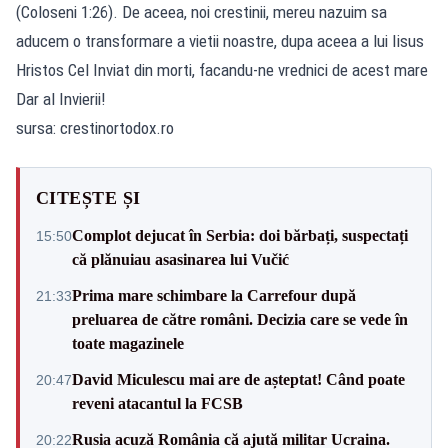
(Coloseni 1:26). De aceea, noi crestinii, mereu nazuim sa
aducem o transformare a vietii noastre, dupa aceea a lui Iisus
Hristos Cel Inviat din morti, facandu-ne vrednici de acest mare
Dar al Invierii!
sursa:
crestinortodox.ro
CITEȘTE ȘI
Complot dejucat în Serbia: doi bărbați, suspectați
15:50
că plănuiau asasinarea lui Vučić
Prima mare schimbare la Carrefour după
21:33
preluarea de către români. Decizia care se vede în
toate magazinele
David Miculescu mai are de așteptat! Când poate
20:47
reveni atacantul la FCSB
Rusia acuză România că ajută militar Ucraina.
20:22