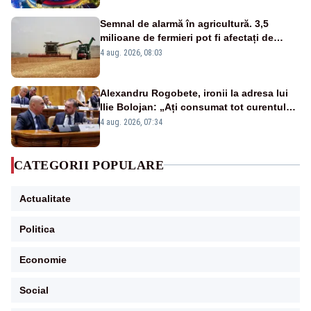
Semnal de alarmă în agricultură. 3,5
milioane de fermieri pot fi afectați de
strategia pentru conservarea
4 aug. 2026, 08:03
biodiversității
Alexandru Rogobete, ironii la adresa lui
Ilie Bolojan: „Ați consumat tot curentul
urmărind șobolani imaginari”
4 aug. 2026, 07:34
CATEGORII POPULARE
Actualitate
Politica
Economie
Social