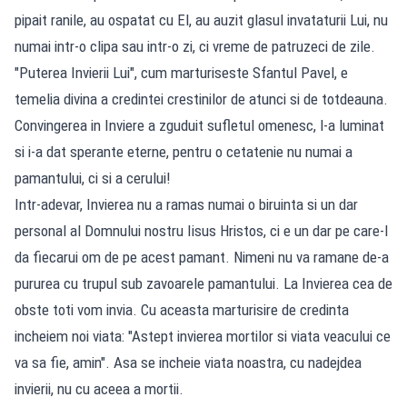
pipait ranile, au ospatat cu El, au auzit glasul invataturii Lui, nu
numai intr-o clipa sau intr-o zi, ci vreme de patruzeci de zile.
"Puterea Invierii Lui", cum marturiseste Sfantul Pavel, e
temelia divina a credintei crestinilor de atunci si de totdeauna.
Convingerea in Inviere a zguduit sufletul omenesc, l-a luminat
si i-a dat sperante eterne, pentru o cetatenie nu numai a
pamantului, ci si a cerului!
Intr-adevar, Invierea nu a ramas numai o biruinta si un dar
personal al Domnului nostru Iisus Hristos, ci e un dar pe care-l
da fiecarui om de pe acest pamant. Nimeni nu va ramane de-a
pururea cu trupul sub zavoarele pamantului. La Invierea cea de
obste toti vom invia. Cu aceasta marturisire de credinta
incheiem noi viata: "Astept invierea mortilor si viata veacului ce
va sa fie, amin". Asa se incheie viata noastra, cu nadejdea
invierii, nu cu aceea a mortii.