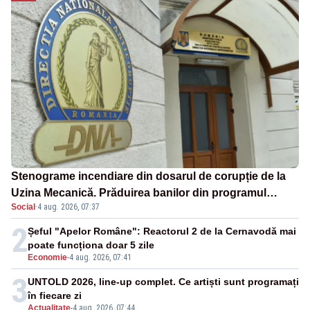
Stenograme incendiare din dosarul de corupție de la
Uzina Mecanică. Prăduirea banilor din programul
Social
·
4 aug. 2026, 07:37
SAFE, interceptată de DNA
2
Șeful "Apelor Române": Reactorul 2 de la Cernavodă mai
poate funcționa doar 5 zile
Economie
-
4 aug. 2026, 07:41
3
UNTOLD 2026, line-up complet. Ce artiști sunt programați
în fiecare zi
Actualitate
-
4 aug. 2026, 07:44