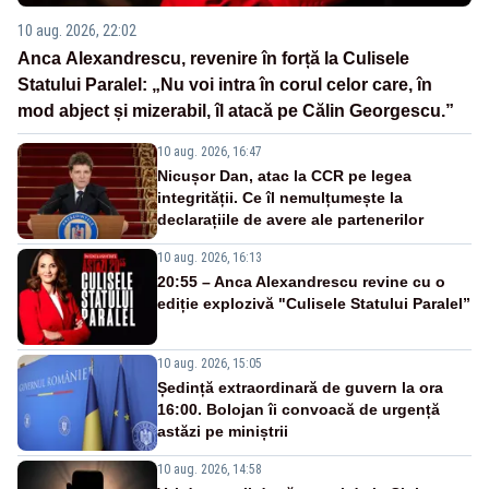
10 aug. 2026, 22:02
Anca Alexandrescu, revenire în forță la Culisele
Statului Paralel: „Nu voi intra în corul celor care, în
mod abject și mizerabil, îl atacă pe Călin Georgescu.”
10 aug. 2026, 16:47
Nicușor Dan, atac la CCR pe legea
integrității. Ce îl nemulțumește la
declarațiile de avere ale partenerilor
10 aug. 2026, 16:13
20:55 – Anca Alexandrescu revine cu o
ediție explozivă "Culisele Statului Paralel”
10 aug. 2026, 15:05
Ședință extraordinară de guvern la ora
16:00. Bolojan îi convoacă de urgență
astăzi pe miniștrii
10 aug. 2026, 14:58