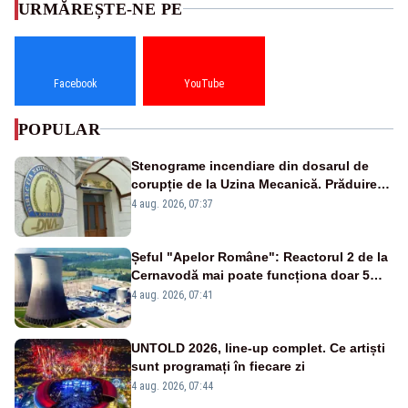
URMĂREȘTE-NE PE
Facebook
YouTube
POPULAR
Stenograme incendiare din dosarul de
corupție de la Uzina Mecanică. Prăduirea
banilor din programul SAFE, interceptată
4 aug. 2026, 07:37
de DNA
Șeful "Apelor Române": Reactorul 2 de la
Cernavodă mai poate funcționa doar 5
zile
4 aug. 2026, 07:41
UNTOLD 2026, line-up complet. Ce artiști
sunt programați în fiecare zi
4 aug. 2026, 07:44