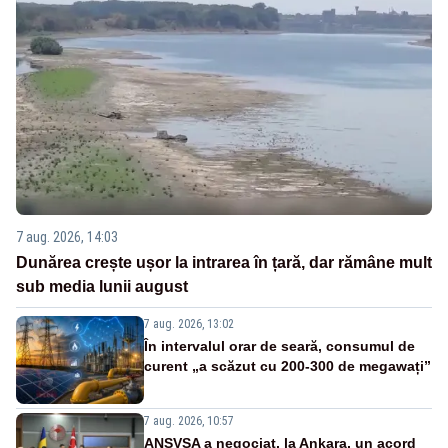
7 aug. 2026, 14:03
Dunărea crește ușor la intrarea în țară, dar rămâne mult
sub media lunii august
7 aug. 2026, 13:02
În intervalul orar de seară, consumul de
curent „a scăzut cu 200-300 de megawați”
7 aug. 2026, 10:57
ANSVSA a negociat, la Ankara, un acord