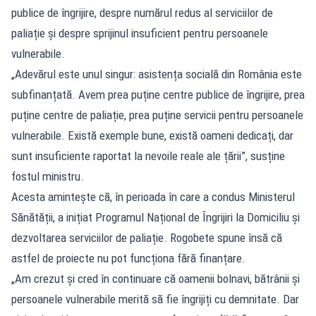
publice de îngrijire, despre numărul redus al serviciilor de
paliație și despre sprijinul insuficient pentru persoanele
vulnerabile.
„Adevărul este unul singur: asistența socială din România este
subfinanțată. Avem prea puține centre publice de îngrijire, prea
puține centre de paliație, prea puține servicii pentru persoanele
vulnerabile. Există exemple bune, există oameni dedicați, dar
sunt insuficiente raportat la nevoile reale ale țării”, susține
fostul ministru.
Acesta amintește că, în perioada în care a condus Ministerul
Sănătății, a inițiat Programul Național de Îngrijiri la Domiciliu și
dezvoltarea serviciilor de paliație. Rogobete spune însă că
astfel de proiecte nu pot funcționa fără finanțare.
„Am crezut și cred în continuare că oamenii bolnavi, bătrânii și
persoanele vulnerabile merită să fie îngrijiți cu demnitate. Dar