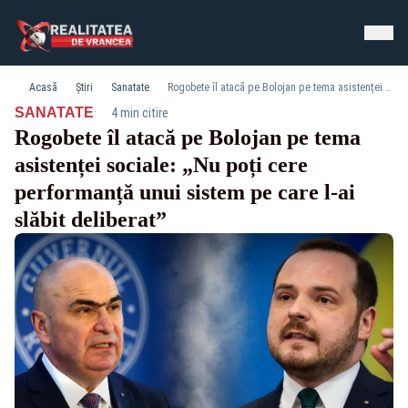
Acasă
Știri
Sanatate
Rogobete îl atacă pe Bolojan pe tema asistenței sociale: „Nu poți cere performanță unui sistem pe care l-ai slăbit deliberat”
·
SANATATE
4 min citire
Rogobete îl atacă pe Bolojan pe tema
asistenței sociale: „Nu poți cere
performanță unui sistem pe care l-ai
slăbit deliberat”