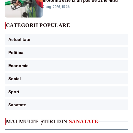
motorina este la un pas de 11 lei/litru
2 aug. 2026, 15:36
CATEGORII POPULARE
Actualitate
Politica
Economie
Social
Sport
Sanatate
MAI MULTE ȘTIRI DIN
SANATATE