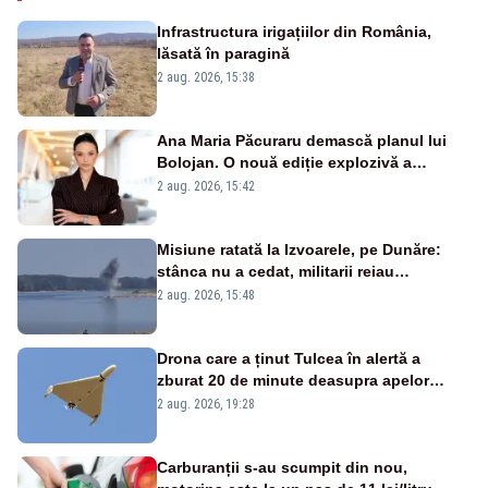
Infrastructura irigațiilor din România,
lăsată în paragină
2 aug. 2026, 15:38
Ana Maria Păcuraru demască planul lui
Bolojan. O nouă ediție explozivă a
emisiunii „Miza Zilei” la Realitatea PLUS
2 aug. 2026, 15:42
Misiune ratată la Izvoarele, pe Dunăre:
stânca nu a cedat, militarii reiau
detonările luni – VIDEO
2 aug. 2026, 15:48
Drona care a ținut Tulcea în alertă a
zburat 20 de minute deasupra apelor
României. Au fost ridicate două F-16
2 aug. 2026, 19:28
Carburanții s-au scumpit din nou,