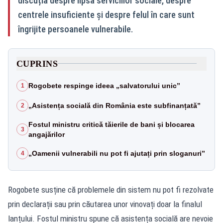
discuția despre lipsa serviciilor sociale, despre
centrele insuficiente și despre felul în care sunt
îngrijite persoanele vulnerabile.
CUPRINS
Rogobete respinge ideea „salvatorului unic”
1
„Asistența socială din România este subfinanțată”
2
Fostul ministru critică tăierile de bani și blocarea
3
angajărilor
„Oamenii vulnerabili nu pot fi ajutați prin sloganuri”
4
Rogobete susține că problemele din sistem nu pot fi rezolvate
prin declarații sau prin căutarea unor vinovați doar la finalul
lanțului. Fostul ministru spune că asistența socială are nevoie