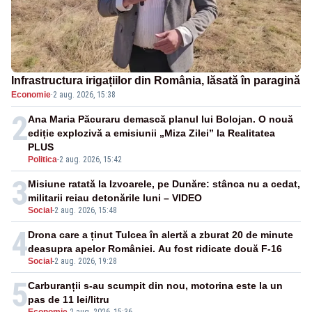
Infrastructura irigațiilor din România, lăsată în paragină
Economie
·
2 aug. 2026, 15:38
2
Ana Maria Păcuraru demască planul lui Bolojan. O nouă
ediție explozivă a emisiunii „Miza Zilei” la Realitatea
PLUS
Politica
-
2 aug. 2026, 15:42
3
Misiune ratată la Izvoarele, pe Dunăre: stânca nu a cedat,
militarii reiau detonările luni – VIDEO
Social
-
2 aug. 2026, 15:48
4
Drona care a ținut Tulcea în alertă a zburat 20 de minute
deasupra apelor României. Au fost ridicate două F-16
Social
-
2 aug. 2026, 19:28
5
Carburanții s-au scumpit din nou, motorina este la un
pas de 11 lei/litru