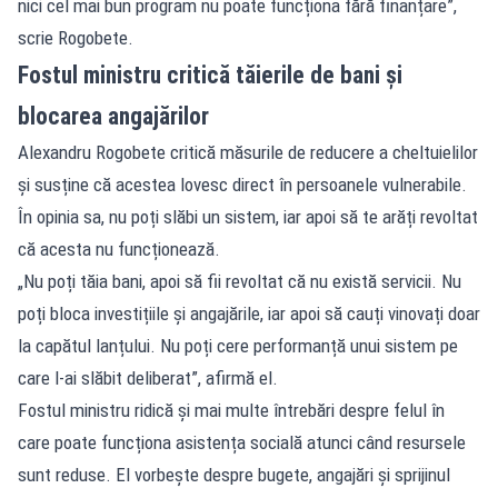
nici cel mai bun program nu poate funcționa fără finanțare”,
scrie Rogobete.
Fostul ministru critică tăierile de bani și
blocarea angajărilor
Alexandru Rogobete critică măsurile de reducere a cheltuielilor
și susține că acestea lovesc direct în persoanele vulnerabile.
În opinia sa, nu poți slăbi un sistem, iar apoi să te arăți revoltat
că acesta nu funcționează.
„Nu poți tăia bani, apoi să fii revoltat că nu există servicii. Nu
poți bloca investițiile și angajările, iar apoi să cauți vinovați doar
la capătul lanțului. Nu poți cere performanță unui sistem pe
care l-ai slăbit deliberat”, afirmă el.
Fostul ministru ridică și mai multe întrebări despre felul în
care poate funcționa asistența socială atunci când resursele
sunt reduse. El vorbește despre bugete, angajări și sprijinul