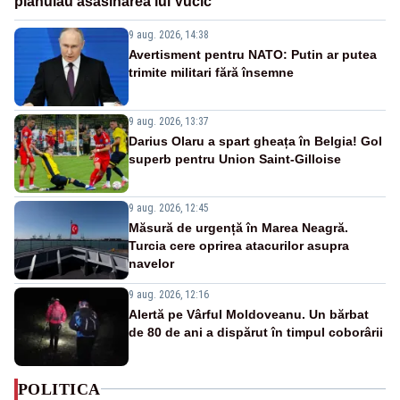
plănuiau asasinarea lui Vučić
9 aug. 2026, 14:38
Avertisment pentru NATO: Putin ar putea
trimite militari fără însemne
9 aug. 2026, 13:37
Darius Olaru a spart gheața în Belgia! Gol
superb pentru Union Saint-Gilloise
9 aug. 2026, 12:45
Măsură de urgență în Marea Neagră.
Turcia cere oprirea atacurilor asupra
navelor
9 aug. 2026, 12:16
Alertă pe Vârful Moldoveanu. Un bărbat
de 80 de ani a dispărut în timpul coborârii
POLITICA