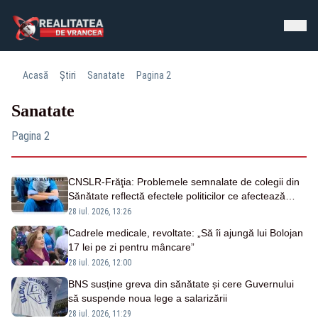
Acasă
Știri
Sanatate
Pagina 2
Sanatate
Pagina 2
CNSLR-Frăţia: Problemele semnalate de colegii din
Sănătate reflectă efectele politicilor ce afectează
sistemul public şi dialogul social
28 iul. 2026, 13:26
Cadrele medicale, revoltate: „Să îi ajungă lui Bolojan
17 lei pe zi pentru mâncare”
28 iul. 2026, 12:00
BNS susține greva din sănătate și cere Guvernului
să suspende noua lege a salarizării
28 iul. 2026, 11:29