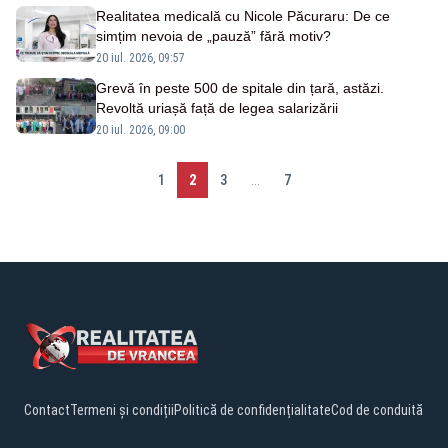
Realitatea medicală cu Nicole Păcuraru: De ce
simțim nevoia de „pauză” fără motiv?
20 iul. 2026, 09:57
Grevă în peste 500 de spitale din țară, astăzi.
Revoltă uriașă față de legea salarizării
20 iul. 2026, 09:00
1
2
3
...
7
Contact
Termeni și condiții
Politică de confidențialitate
Cod de conduită