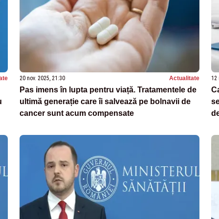
ate
20 nov. 2025, 21:30
Actualitate
12 
Pas imens în lupta pentru viață. Tratamentele de
C
u
ultimă generație care îi salvează pe bolnavii de
se
cancer sunt acum compensate
de