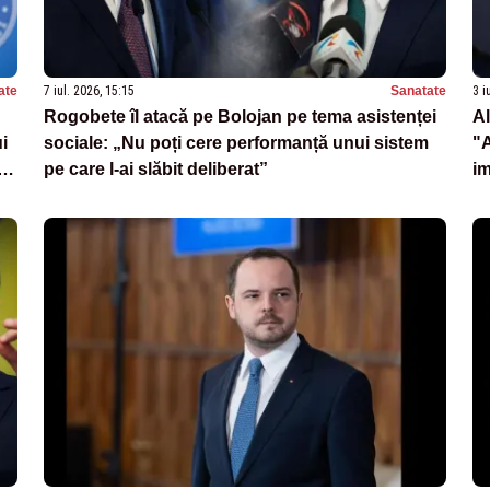
ate
7 iul. 2026, 15:15
Sanatate
3 i
Rogobete îl atacă pe Bolojan pe tema asistenței
Al
i
sociale: „Nu poți cere performanță unui sistem
"A
in
pe care l-ai slăbit deliberat”
i