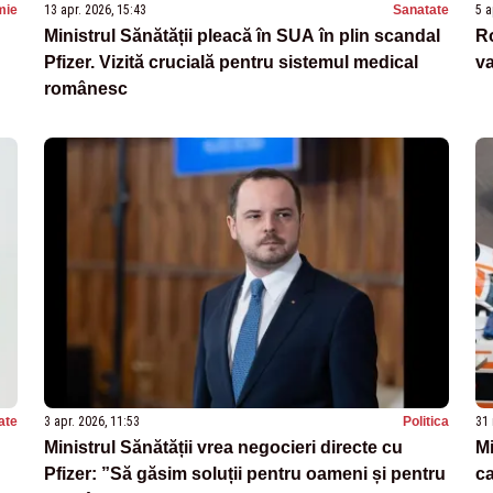
mie
13 apr. 2026, 15:43
Sanatate
5 a
Ministrul Sănătății pleacă în SUA în plin scandal
Ro
Pfizer. Vizită crucială pentru sistemul medical
va
românesc
ate
3 apr. 2026, 11:53
Politica
31 
Ministrul Sănătății vrea negocieri directe cu
Mi
Pfizer: ”Să găsim soluții pentru oameni și pentru
ca