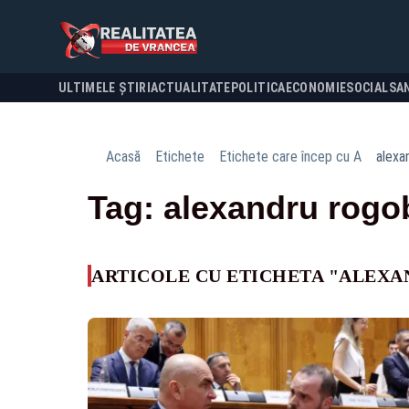
ULTIMELE ȘTIRI
ACTUALITATE
POLITICA
ECONOMIE
SOCIAL
SA
Acasă
Etichete
Etichete care încep cu A
alexa
Tag: alexandru rogo
ARTICOLE CU ETICHETA "ALEX