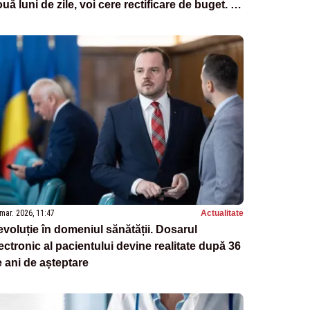
uă luni de zile, voi cere rectificare de buget. O
 rămân fără bani pentru ambulanțe”
mar. 2026, 11:47
Actualitate
voluție în domeniul sănătății. Dosarul
ectronic al pacientului devine realitate după 36
 ani de așteptare