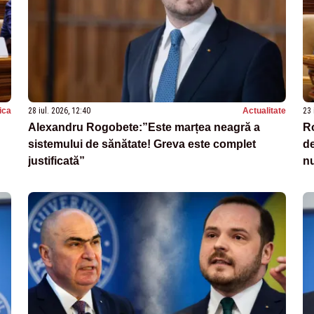
tica
28 iul. 2026, 12:40
Actualitate
23 
Alexandru Rogobete:”Este marțea neagră a
Ro
sistemului de sănătate! Greva este complet
de
justificată”
nu