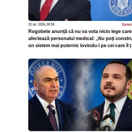
23 iul. 2026, 09:58
Sanat
Rogobete anunță că nu va vota nicio lege care
afectează personalul medical: „Nu poți constru
un sistem mai puternic lovindu-i pe cei care îl ț
în viață”