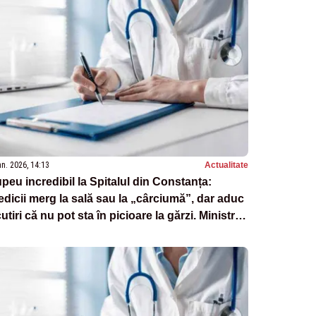
an. 2026, 14:13
Actualitate
peu incredibil la Spitalul din Constanța:
dicii merg la sală sau la „cârciumă”, dar aduc
utiri că nu pot sta în picioare la gărzi. Ministrul
nătății trimite Corpul de Control