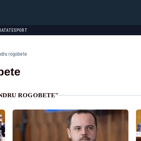
NATATE
SPORT
ndru rogobete
bete
ANDRU ROGOBETE"