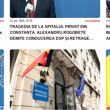
ate
22 oct. 2025, 15:55
Actualitate
2 o
TRAGEDIA DE LA SPITALUL PRIVAT DIN
R
de
CONSTANȚA. ALEXANDRU ROGOBETE
I
DEMITE CONDUCEREA DSP ȘI RETRAGE
A
AUTORIZAȚIILE PENTRU ATI ȘI BLOCUL
S
OPERATOR