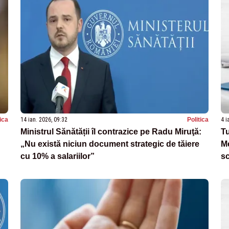
tica
14 ian. 2026, 09:32
Politica
4 i
Ministrul Sănătății îl contrazice pe Radu Miruţă:
Tu
„Nu există niciun document strategic de tăiere
Me
cu 10% a salariilor”
sc
Să