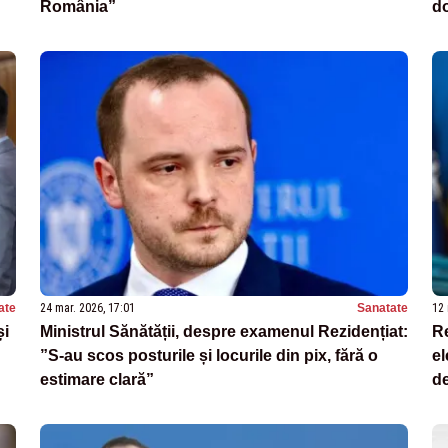
România”
do
să
ate
24 mar. 2026, 17:01
Sanatate
12 
și
Ministrul Sănătății, despre examenul Rezidențiat:
Re
”S-au scos posturile și locurile din pix, fără o
el
estimare clară”
de