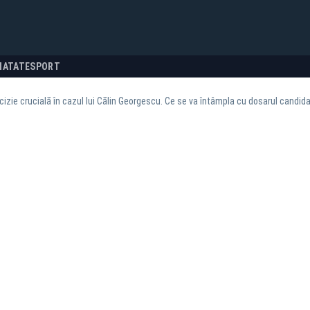
NATATE
SPORT
cizie crucială în cazul lui Călin Georgescu. Ce se va întâmpla cu dosarul candidat