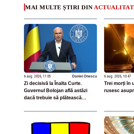
MAI MULTE ȘTIRI DIN
ACTUALITAT
6 aug. 2026, 11:05
Daniel Onescu
6 aug. 2026, 10:47
Zi decisivă la Înalta Curte.
Trei morți în
Guvernul Bolojan află astăzi
rusesc asupr
dacă trebuie să plătească
aproape un miliard de euro
grefierilor