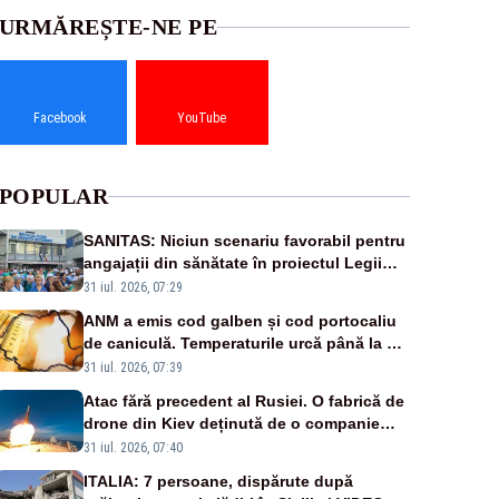
URMĂREȘTE-NE PE
Facebook
YouTube
POPULAR
SANITAS: Niciun scenariu favorabil pentru
angajații din sănătate în proiectul Legii
salarizării
31 iul. 2026, 07:29
ANM a emis cod galben și cod portocaliu
de caniculă. Temperaturile urcă până la 38
de grade, iar nopțile devin tropicale
31 iul. 2026, 07:39
Atac fără precedent al Rusiei. O fabrică de
drone din Kiev deținută de o companie
americană, distrusă de o rachetă rusească
31 iul. 2026, 07:40
ITALIA: 7 persoane, dispărute după