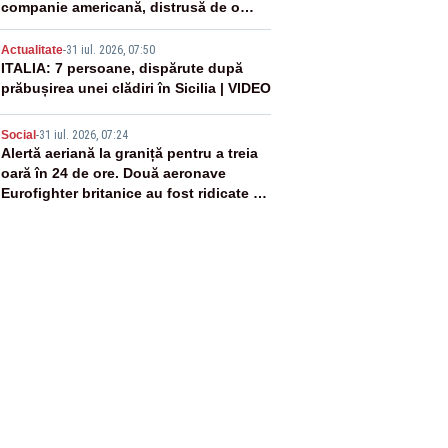
companie americană, distrusă de o
rachetă rusească
4
Actualitate
-
31 iul. 2026, 07:50
ITALIA: 7 persoane, dispărute după
prăbușirea unei clădiri în Sicilia | VIDEO
5
Social
-
31 iul. 2026, 07:24
Alertă aeriană la graniță pentru a treia
oară în 24 de ore. Două aeronave
Eurofighter britanice au fost ridicate de
la sol