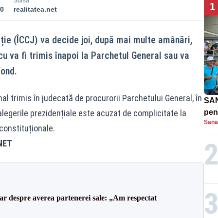
Sursă
1
20
realitatea.net
iție (ÎCCJ) va decide joi, după mai multe amânări,
u va fi trimis înapoi la Parchetul General sau va
fond.
al trimis în judecată de procurorii Parchetului General, în
SAN
legerile prezidențiale este acuzat de complicitate la
pent
Sana
proi
 constituționale.
NET
lar despre averea partenerei sale: „Am respectat