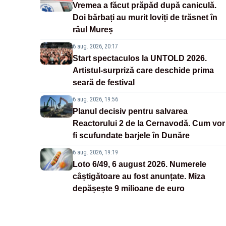
Vremea a făcut prăpăd după caniculă.
Doi bărbați au murit loviți de trăsnet în
râul Mureș
6 aug. 2026, 20:17
Start spectaculos la UNTOLD 2026.
Artistul-surpriză care deschide prima
seară de festival
6 aug. 2026, 19:56
Planul decisiv pentru salvarea
Reactorului 2 de la Cernavodă. Cum vor
fi scufundate barjele în Dunăre
6 aug. 2026, 19:19
Loto 6/49, 6 august 2026. Numerele
câștigătoare au fost anunțate. Miza
depășește 9 milioane de euro