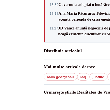
Guvernul a adoptat o hotărâre 
15:39
Ana Maria Păcuraru: Televiziune
15:18
această perioadă de criză enege
JD Vance anunță negocieri de pa
11:27
neagă existența discuțiilor cu 
Distribuie articolul
Mai multe articole despre
calin georgescu
iccj
justitie
Urmărește știrile Realitatea de Vr