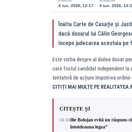
Publicat
Actualizat
4 iun. 2026, 12:17
4 iun. 2026, 14:
Înalta Curte de Casație și Just
dacă dosarul lui Călin Georgesc
începe judecarea acestuia pe 
Este vorba despre al doilea dosar pen
care fostul candidat independent la a
tentativă de acțiuni împotriva ordinii
CITIȚI MAI MULTE PE
REALITATEA.
CITEȘTE ȘI
Ilie Bolojan evită un răspuns c
16:34
întotdeauna legea”