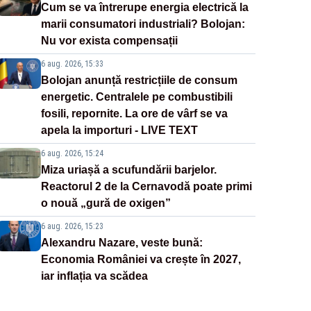
Cum se va întrerupe energia electrică la
marii consumatori industriali? Bolojan:
Nu vor exista compensații
6 aug. 2026, 15:33
Bolojan anunță restricțiile de consum
energetic. Centralele pe combustibili
fosili, repornite. La ore de vârf se va
apela la importuri - LIVE TEXT
6 aug. 2026, 15:24
Miza uriașă a scufundării barjelor.
Reactorul 2 de la Cernavodă poate primi
o nouă „gură de oxigen”
6 aug. 2026, 15:23
Alexandru Nazare, veste bună:
Economia României va crește în 2027,
iar inflația va scădea