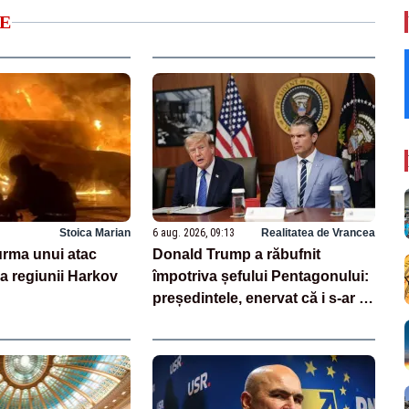
E
Stoica Marian
6 aug. 2026, 09:13
Realitatea de Vrancea
 urma unui atac
Donald Trump a răbufnit
a regiunii Harkov
împotriva șefului Pentagonului:
președintele, enervat că i s-ar fi
ascuns penuria de rachete –
SURSE