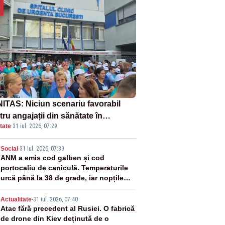
ITAS: Niciun scenariu favorabil
ru angajații din sănătate în
tate
·
31 iul. 2026, 07:29
ectul Legii salarizării
2
Social
-
31 iul. 2026, 07:39
ANM a emis cod galben și cod
portocaliu de caniculă. Temperaturile
urcă până la 38 de grade, iar nopțile
devin tropicale
3
Actualitate
-
31 iul. 2026, 07:40
Atac fără precedent al Rusiei. O fabrică
de drone din Kiev deținută de o