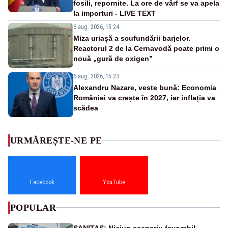
fosili, repornite. La ore de vârf se va apela
la importuri - LIVE TEXT
6 aug. 2026, 15:24
Miza uriașă a scufundării barjelor.
Reactorul 2 de la Cernavodă poate primi o
nouă „gură de oxigen”
6 aug. 2026, 15:23
Alexandru Nazare, veste bună: Economia
României va crește în 2027, iar inflația va
scădea
URMĂREȘTE-NE PE
Facebook
YouTube
POPULAR
SANITAS: Niciun scenariu favorabil