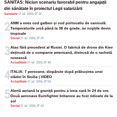
SANITAS: Niciun scenariu favorabil pentru angajații
din sănătate în proiectul Legii salarizării
Sanatate
·
31 iul. 2026, 07:29
2
ANM a emis cod galben și cod portocaliu de caniculă.
Temperaturile urcă până la 38 de grade, iar nopțile devin
tropicale
Social
-
31 iul. 2026, 07:39
3
Atac fără precedent al Rusiei. O fabrică de drone din Kiev
deținută de o companie americană, distrusă de o rachetă
rusească
Actualitate
-
31 iul. 2026, 07:40
4
ITALIA: 7 persoane, dispărute după prăbușirea unei
clădiri în Sicilia | VIDEO
Actualitate
-
31 iul. 2026, 07:50
5
Alertă aeriană la graniță pentru a treia oară în 24 de ore.
Două aeronave Eurofighter britanice au fost ridicate de la
sol
Social
-
31 iul. 2026, 07:24