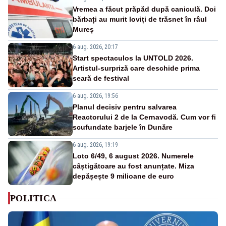
Vremea a făcut prăpăd după caniculă. Doi
bărbați au murit loviți de trăsnet în râul
Mureș
6 aug. 2026, 20:17
Start spectaculos la UNTOLD 2026.
Artistul-surpriză care deschide prima
seară de festival
6 aug. 2026, 19:56
Planul decisiv pentru salvarea
Reactorului 2 de la Cernavodă. Cum vor fi
scufundate barjele în Dunăre
6 aug. 2026, 19:19
Loto 6/49, 6 august 2026. Numerele
câștigătoare au fost anunțate. Miza
depășește 9 milioane de euro
POLITICA