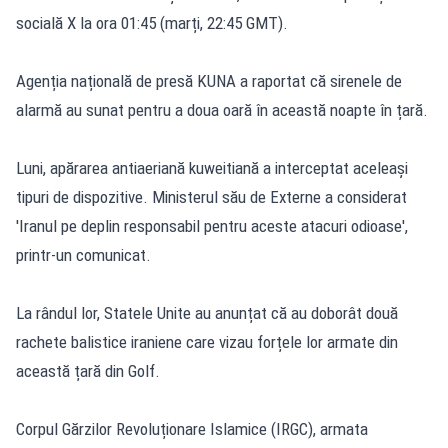
socială X la ora 01:45 (marți, 22:45 GMT).
Agenția națională de presă KUNA a raportat că sirenele de
alarmă au sunat pentru a doua oară în această noapte în țară.
Luni, apărarea antiaeriană kuweitiană a interceptat aceleași
tipuri de dispozitive. Ministerul său de Externe a considerat
'Iranul pe deplin responsabil pentru aceste atacuri odioase',
printr-un comunicat.
La rândul lor, Statele Unite au anunțat că au doborât două
rachete balistice iraniene care vizau forțele lor armate din
această țară din Golf.
Corpul Gărzilor Revoluționare Islamice (IRGC), armata