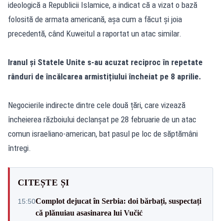
ideologică a Republicii Islamice, a indicat că a vizat o bază
folosită de armata americană, așa cum a făcut și joia
precedentă, când Kuweitul a raportat un atac similar.
Iranul și Statele Unite s-au acuzat reciproc în repetate
rânduri de încălcarea armistițiului încheiat pe 8 aprilie.
Negocierile indirecte dintre cele două țări, care vizează
încheierea războiului declanșat pe 28 februarie de un atac
comun israeliano-american, bat pasul pe loc de săptămâni
întregi.
CITEȘTE ȘI
Complot dejucat în Serbia: doi bărbați, suspectați
15:50
că plănuiau asasinarea lui Vučić