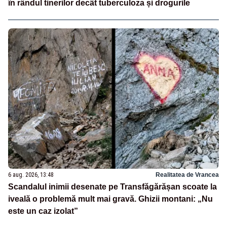
în rândul tinerilor decât tuberculoza și drogurile
6 aug. 2026, 13:48
Realitatea de Vrancea
Scandalul inimii desenate pe Transfăgărășan scoate la
iveală o problemă mult mai gravă. Ghizii montani: „Nu
este un caz izolat”