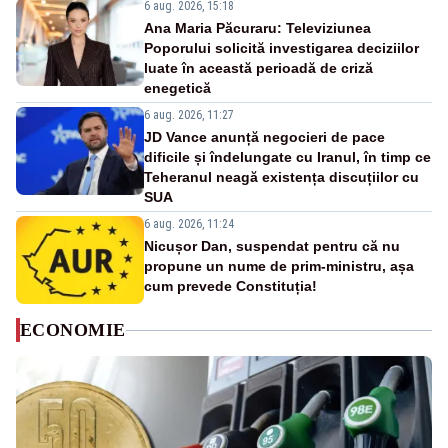
6 aug. 2026, 15:18
Ana Maria Păcuraru: Televiziunea
Poporului solicită investigarea deciziilor
luate în această perioadă de criză
enegetică
6 aug. 2026, 11:27
JD Vance anunță negocieri de pace
dificile și îndelungate cu Iranul, în timp ce
Teheranul neagă existența discuțiilor cu
SUA
6 aug. 2026, 11:24
Nicușor Dan, suspendat pentru că nu
propune un nume de prim-ministru, așa
cum prevede Constituția!
ECONOMIE