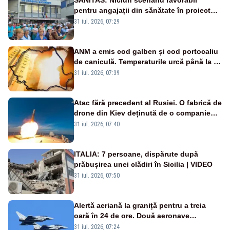
pentru angajații din sănătate în proiectul
Legii salarizării
31 iul. 2026, 07:29
ANM a emis cod galben și cod portocaliu
de caniculă. Temperaturile urcă până la 38
de grade, iar nopțile devin tropicale
31 iul. 2026, 07:39
Atac fără precedent al Rusiei. O fabrică de
drone din Kiev deținută de o companie
americană, distrusă de o rachetă
31 iul. 2026, 07:40
rusească
ITALIA: 7 persoane, dispărute după
prăbușirea unei clădiri în Sicilia | VIDEO
31 iul. 2026, 07:50
Alertă aeriană la graniță pentru a treia
oară în 24 de ore. Două aeronave
Eurofighter britanice au fost ridicate de la
31 iul. 2026, 07:24