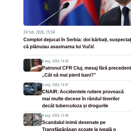
24 feb. 2026, 15:50
Complot dejucat în Serbia: doi bărbați, suspectaț
că plănuiau asasinarea lui Vučić
6 aug. 2026, 14:38
Patronul CFR Cluj, mesaj fără precedent
„Cât să mai pierd bani?”
6 aug. 2026, 14:07
CNAIR: Accidentele rutiere provoacă
mai multe decese în rândul tinerilor
decât tuberculoza și drogurile
6 aug. 2026, 13:48
Scandalul inimii desenate pe
Transfăgărășan scoate la iveală o