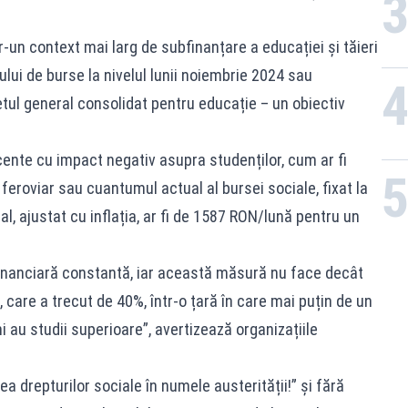
.
r-un context mai larg de subfinanțare a educației și tăieri
lui de burse la nivelul lunii noiembrie 2024 sau
tul general consolidat pentru educație – un obiectiv
cente cu impact negativ asupra studenților, cum ar fi
feroviar sau cuantumul actual al bursei sociale, fixat la
l, ajustat cu inflația, ar fi de 1587 RON/lună pentru un
financiară constantă, iar această măsură nu face decât
care a trecut de 40%, într-o țară în care mai puțin de un
ani au studii superioare”, avertizează organizațiile
ea drepturilor sociale în numele austerității!” și fără