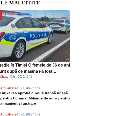
LE MAI CITITE
gedie în Timiș! O femeie de 36 de ani
urit după ce mașina i-a fost
litate
·
30 iul. 2026, 15:36
lberată de tren
2
Actualitate
-
30 iul. 2026, 16:19
Bruxelles aprobă o nouă tranșă uriașă
pentru Ucraina! Miliarde de euro pentru
armament și apărare
Actualitate
-
30 iul. 2026, 16:48