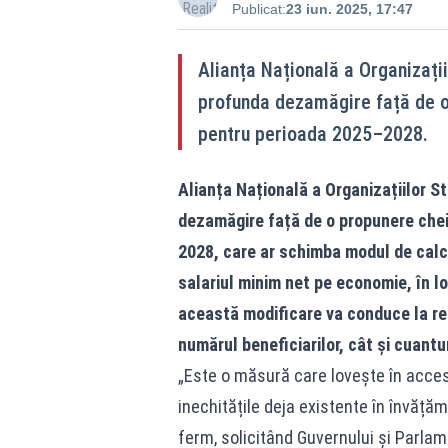
Publicat:
23 iun. 2025, 17:47
Alianța Națională a Organizați
profunda dezamăgire față de o
pentru perioada 2025–2028.
Alianța Națională a Organizațiilor 
dezamăgire față de o propunere chei
2028, care ar schimba modul de calcu
salariul minim net pe economie, în l
această modificare va conduce la re
numărul beneficiarilor, cât și cuantum
„Este o măsură care lovește în accesul
inechitățile deja existente în învăț
ferm, solicitând Guvernului și Parlam