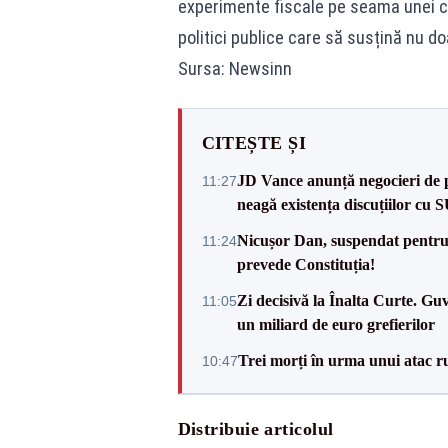
experimente fiscale pe seama unei ca
politici publice care să susțină nu do
Sursa: Newsinn
CITEȘTE ȘI
JD Vance anunță negocieri de pa
11:27
neagă existența discuțiilor cu 
Nicușor Dan, suspendat pentru
11:24
prevede Constituția!
Zi decisivă la Înalta Curte. Gu
11:05
un miliard de euro grefierilor
Trei morți în urma unui atac r
10:47
Distribuie articolul