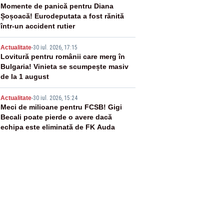
3
Momente de panică pentru Diana
Șoșoacă! Eurodeputata a fost rănită
într-un accident rutier
4
Actualitate
-
30 iul. 2026, 17:15
Lovitură pentru românii care merg în
Bulgaria! Vinieta se scumpește masiv
de la 1 august
5
Actualitate
-
30 iul. 2026, 15:24
Meci de milioane pentru FCSB! Gigi
Becali poate pierde o avere dacă
echipa este eliminată de FK Auda