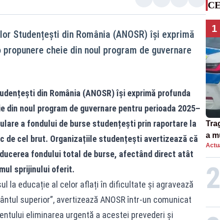
CE
1
ilor Studențești din România (ANOSR) își exprimă
 propunere cheie din noul program de guvernare
Studențești din România (ANOSR) își exprimă profunda
e din noul program de guvernare pentru perioada 2025–
lare a fondului de burse studențești prin raportare la
Tra
a m
oc de cel brut. Organizațiile studențești avertizează că
Actua
spu
ducerea fondului total de burse, afectând direct atât
ul sprijinului oferit.
 la educație al celor aflați în dificultate și agravează
ământul superior”, avertizează ANOSR într-un comunicat
entului eliminarea urgentă a acestei prevederi și