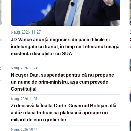
6 aug. 2026, 11:27
i
JD Vance anunță negocieri de pace dificile și
îndelungate cu Iranul, în timp ce Teheranul neagă
existența discuțiilor cu SUA
:
6 aug. 2026, 11:24
Nicușor Dan, suspendat pentru că nu propune
un nume de prim-ministru, așa cum prevede
Constituția!
6 aug. 2026, 11:05
Zi decisivă la Înalta Curte. Guvernul Bolojan află
astăzi dacă trebuie să plătească aproape un
miliard de euro grefierilor
6 aug. 2026, 10:47