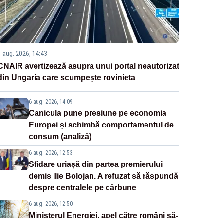
6 aug. 2026, 14:43
CNAIR avertizează asupra unui portal neautorizat
din Ungaria care scumpește rovinieta
6 aug. 2026, 14:09
Canicula pune presiune pe economia
Europei și schimbă comportamentul de
consum (analiză)
6 aug. 2026, 12:53
Sfidare uriașă din partea premierului
demis Ilie Bolojan. A refuzat să răspundă
despre centralele pe cărbune
6 aug. 2026, 12:50
Ministerul Energiei, apel către români să-