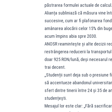
păstrarea formulei actuale de calcul
Alianța subliniază că măsura vine înt
succesive, cum ar fi plafonarea fondu
amânarea alocării celor 15% din buge
acum împins abia spre 2030.
ANOSR reamintește și alte decizii re
restrângerea reducerii la transportul 
doar 925 RON/lună, deși necesarul rea
trai decent.
„Studenții sunt deja sub o presiune 
să accentueze abandonul universitar, 
sfert dintre tinerii între 24 și 35 de 
studențești.
Mesajul lor este clar: „Fără sacrificar