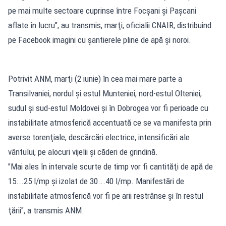
pe mai multe sectoare cuprinse între Focşani şi Paşcani
aflate în lucru", au transmis, marţi, oficialii CNAIR, distribuind
pe Facebook imagini cu şantierele pline de apă şi noroi.
Potrivit ANM, marţi (2 iunie) în cea mai mare parte a
Transilvaniei, nordul şi estul Munteniei, nord-estul Olteniei,
sudul şi sud-estul Moldovei şi în Dobrogea vor fi perioade cu
instabilitate atmosferică accentuată ce se va manifesta prin
averse torenţiale, descărcări electrice, intensificări ale
vântului, pe alocuri vijelii şi căderi de grindină.
"Mai ales în intervale scurte de timp vor fi cantităţi de apă de
15...25 l/mp şi izolat de 30...40 l/mp. Manifestări de
instabilitate atmosferică vor fi pe arii restrânse şi în restul
ţării", a transmis ANM.