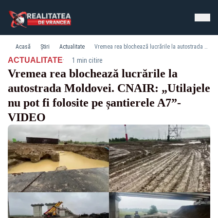
Acasă
Știri
Actualitate
Vremea rea blochează lucrările la autostrada Moldovei. CNAIR: „Utilajele nu pot fi folosite pe șantierele A7”-VIDEO
·
ACTUALITATE
1 min citire
Vremea rea blochează lucrările la
autostrada Moldovei. CNAIR: „Utilajele
nu pot fi folosite pe șantierele A7”-
VIDEO