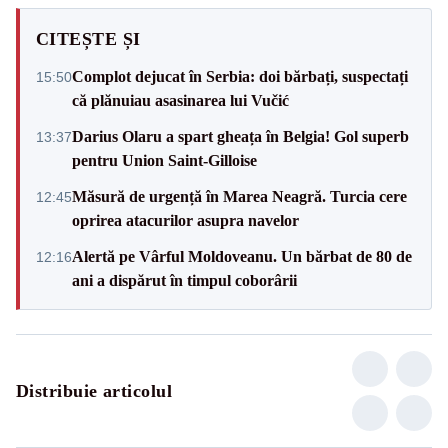
CITEȘTE ȘI
Complot dejucat în Serbia: doi bărbați, suspectați
15:50
că plănuiau asasinarea lui Vučić
Darius Olaru a spart gheața în Belgia! Gol superb
13:37
pentru Union Saint-Gilloise
Măsură de urgență în Marea Neagră. Turcia cere
12:45
oprirea atacurilor asupra navelor
Alertă pe Vârful Moldoveanu. Un bărbat de 80 de
12:16
ani a dispărut în timpul coborârii
Distribuie articolul