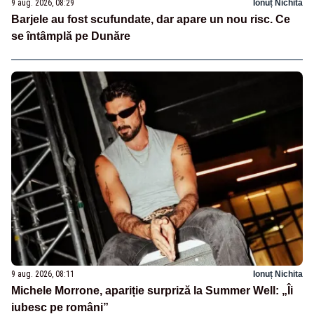
9 aug. 2026, 08:29
Ionuț Nichita
Barjele au fost scufundate, dar apare un nou risc. Ce
se întâmplă pe Dunăre
9 aug. 2026, 08:11
Ionuț Nichita
Michele Morrone, apariție surpriză la Summer Well: „Îi
iubesc pe români”