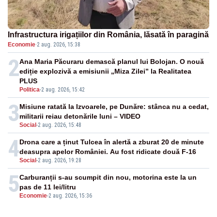
Infrastructura irigațiilor din România, lăsată în paragină
Economie
·
2 aug. 2026, 15:38
2
Ana Maria Păcuraru demască planul lui Bolojan. O nouă
ediție explozivă a emisiunii „Miza Zilei” la Realitatea
PLUS
Politica
-
2 aug. 2026, 15:42
3
Misiune ratată la Izvoarele, pe Dunăre: stânca nu a cedat,
militarii reiau detonările luni – VIDEO
Social
-
2 aug. 2026, 15:48
4
Drona care a ținut Tulcea în alertă a zburat 20 de minute
deasupra apelor României. Au fost ridicate două F-16
Social
-
2 aug. 2026, 19:28
5
Carburanții s-au scumpit din nou, motorina este la un
pas de 11 lei/litru
Economie
-
2 aug. 2026, 15:36