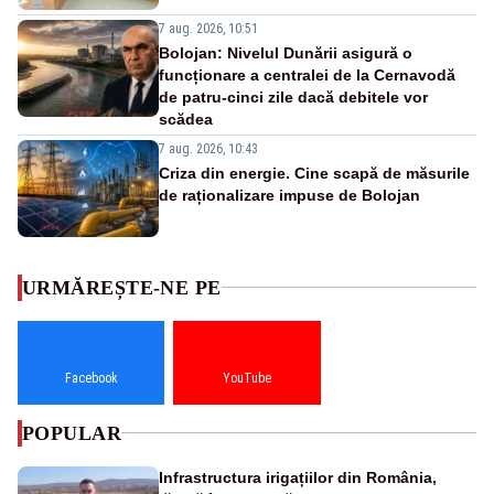
7 aug. 2026, 10:51
Bolojan: Nivelul Dunării asigură o
funcționare a centralei de la Cernavodă
de patru-cinci zile dacă debitele vor
scădea
7 aug. 2026, 10:43
Criza din energie. Cine scapă de măsurile
de raționalizare impuse de Bolojan
URMĂREȘTE-NE PE
Facebook
YouTube
POPULAR
Infrastructura irigațiilor din România,