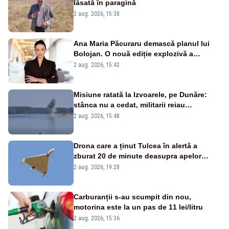
lăsată în paragină
2 aug. 2026, 15:38
Ana Maria Păcuraru demască planul lui
Bolojan. O nouă ediție explozivă a
emisiunii „Miza Zilei” la Realitatea PLUS
2 aug. 2026, 15:42
Misiune ratată la Izvoarele, pe Dunăre:
stânca nu a cedat, militarii reiau
detonările luni – VIDEO
2 aug. 2026, 15:48
Drona care a ținut Tulcea în alertă a
zburat 20 de minute deasupra apelor
României. Au fost ridicate două F-16
2 aug. 2026, 19:28
Carburanții s-au scumpit din nou,
motorina este la un pas de 11 lei/litru
2 aug. 2026, 15:36