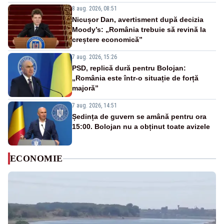
8 aug. 2026, 08:51
Nicușor Dan, avertisment după decizia
Moody’s: „România trebuie să revină la
creștere economică”
7 aug. 2026, 15:26
PSD, replică dură pentru Bolojan:
„România este într-o situație de forță
majoră”
7 aug. 2026, 14:51
Ședința de guvern se amână pentru ora
15:00. Bolojan nu a obținut toate avizele
ECONOMIE