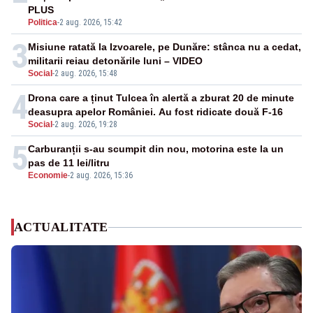
PLUS
Politica
-
2 aug. 2026, 15:42
3
Misiune ratată la Izvoarele, pe Dunăre: stânca nu a cedat,
militarii reiau detonările luni – VIDEO
Social
-
2 aug. 2026, 15:48
4
Drona care a ținut Tulcea în alertă a zburat 20 de minute
deasupra apelor României. Au fost ridicate două F-16
Social
-
2 aug. 2026, 19:28
5
Carburanții s-au scumpit din nou, motorina este la un
pas de 11 lei/litru
Economie
-
2 aug. 2026, 15:36
ACTUALITATE