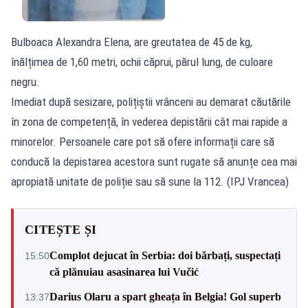
Bulboaca Alexandra Elena, are greutatea de 45 de kg,
înălțimea de 1,60 metri, ochii căprui, părul lung, de culoare
negru.
Imediat după sesizare, polițiștii vrânceni au demarat căutările
în zona de competență, în vederea depistării cât mai rapide a
minorelor. Persoanele care pot să ofere informații care să
conducă la depistarea acestora sunt rugate să anunțe cea mai
apropiată unitate de poliție sau să sune la 112. (IPJ Vrancea)
CITEȘTE ȘI
Complot dejucat în Serbia: doi bărbați, suspectați
15:50
că plănuiau asasinarea lui Vučić
Darius Olaru a spart gheața în Belgia! Gol superb
13:37