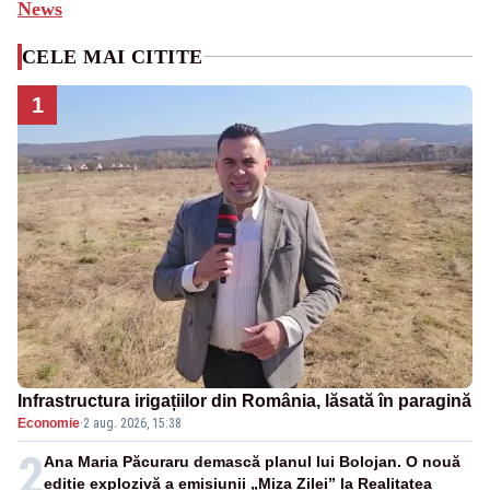
News
CELE MAI CITITE
1
Infrastructura irigațiilor din România, lăsată în paragină
Economie
·
2 aug. 2026, 15:38
2
Ana Maria Păcuraru demască planul lui Bolojan. O nouă
ediție explozivă a emisiunii „Miza Zilei” la Realitatea