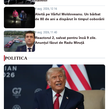
navelor
9 aug. 2026, 12:16
Alertă pe Vârful Moldoveanu. Un bărbat
de 80 de ani a dispărut în timpul coborârii
9 aug. 2026, 11:40
Reactorul 2, salvat pentru încă 9 zile.
Anunțul făcut de Radu Miruță
POLITICA