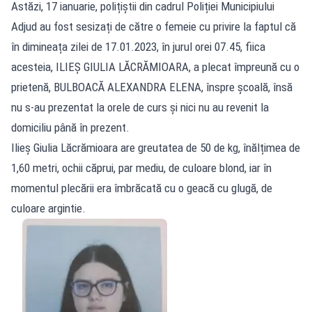
Astăzi, 17 ianuarie, polițiștii din cadrul Poliției Municipiului
Adjud au fost sesizați de către o femeie cu privire la faptul că
în dimineața zilei de 17.01.2023, în jurul orei 07.45, fiica
acesteia, ILIEȘ GIULIA LĂCRĂMIOARA, a plecat împreună cu o
prietenă, BULBOACĂ ALEXANDRA ELENA, înspre școală, însă
nu s-au prezentat la orele de curs și nici nu au revenit la
domiciliu până în prezent.
Ilieș Giulia Lăcrămioara are greutatea de 50 de kg, înălțimea de
1,60 metri, ochii căprui, par mediu, de culoare blond, iar în
momentul plecării era îmbrăcată cu o geacă cu glugă, de
culoare argintie.