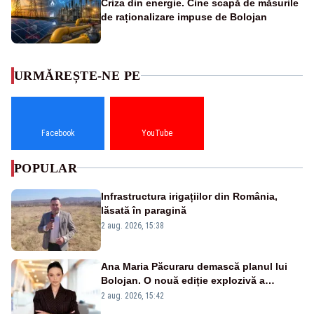
Criza din energie. Cine scapă de măsurile
de raționalizare impuse de Bolojan
URMĂREȘTE-NE PE
Facebook
YouTube
POPULAR
Infrastructura irigațiilor din România,
lăsată în paragină
2 aug. 2026, 15:38
Ana Maria Păcuraru demască planul lui
Bolojan. O nouă ediție explozivă a
emisiunii „Miza Zilei” la Realitatea PLUS
2 aug. 2026, 15:42