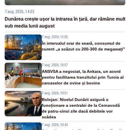
7 aug. 2026, 14:03
Dunărea crește ușor la intrarea în țară, dar rămâne mult
sub media lunii august
7 aug. 2026, 13:02
În intervalul orar de seară, consumul de
curent „a scăzut cu 200-300 de megawați”
7 aug. 2026, 10:57
ANSVSA a negociat, la Ankara, un acord
pentru facilitarea tranzitului prin Turcia al
carcaselor de ovine și bovine
7 aug. 2026, 10:51
Bolojan: Nivelul Dunării asigură o
funcționare a centralei de la Cernavodă
de patru-cinci zile dacă debitele vor
scădea
7 aug. 2026, 10:43