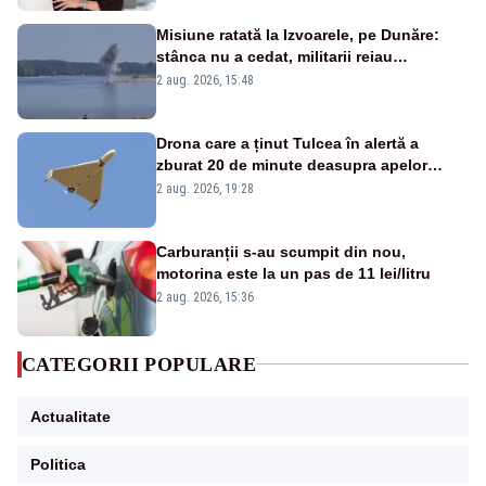
Misiune ratată la Izvoarele, pe Dunăre:
stânca nu a cedat, militarii reiau
detonările luni – VIDEO
2 aug. 2026, 15:48
Drona care a ținut Tulcea în alertă a
zburat 20 de minute deasupra apelor
României. Au fost ridicate două F-16
2 aug. 2026, 19:28
Carburanții s-au scumpit din nou,
motorina este la un pas de 11 lei/litru
2 aug. 2026, 15:36
CATEGORII POPULARE
Actualitate
Politica